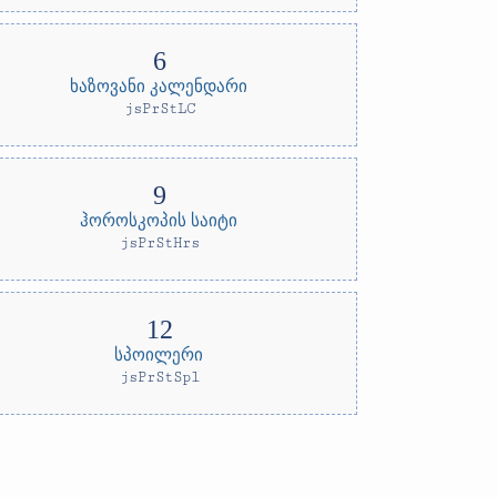
ხაზოვანი კალენდარი
jsPrStLC
ჰოროსკოპის საიტი
jsPrStHrs
სპოილერი
jsPrStSpl