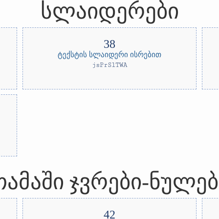
სლაიდერები
ტექსტის სლაიდერი ისრებით
jsPrSlTWA
თამაში ჯვრები-ნულებ