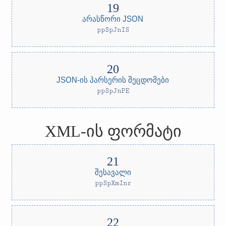
არასწორი JSON
ppSpJnIS
JSON-ის პარსერის შეცდომები
ppSpJnPE
XML-ის ფორმატი
შესავალი
ppSpXmInr