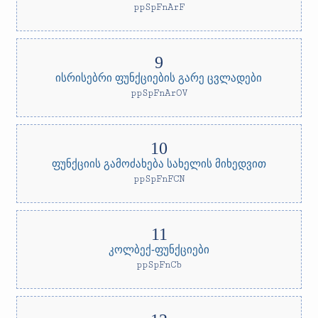
ppSpFnArF
ისრისებრი ფუნქციების გარე ცვლადები
ppSpFnArOV
ფუნქციის გამოძახება სახელის მიხედვით
ppSpFnFCN
კოლბექ-ფუნქციები
ppSpFnCb