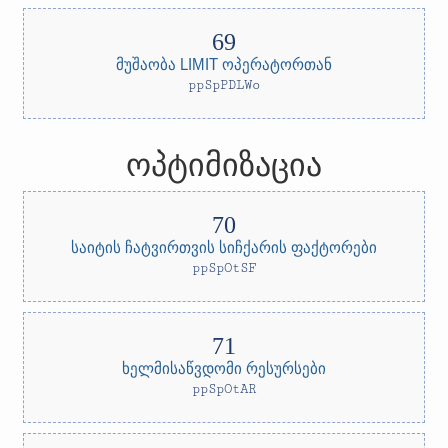
მუშაობა LIMIT ოპერატორთან
ppSpPDLWo
ოპტიმიზაცია
საიტის ჩატვირთვის სიჩქარის ფაქტორები
ppSpOtSF
ხელმისაწვდომი რესურსები
ppSpOtAR