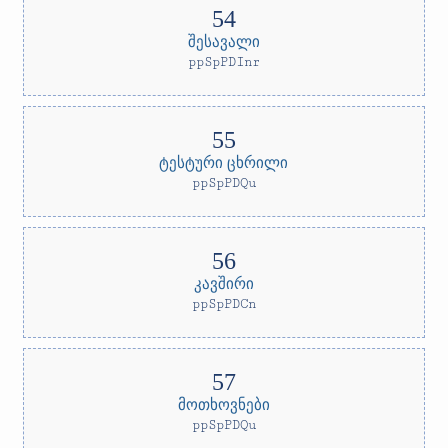
შესავალი
ppSpPDInr
ტესტური ცხრილი
ppSpPDQu
კავშირი
ppSpPDCn
მოთხოვნები
ppSpPDQu