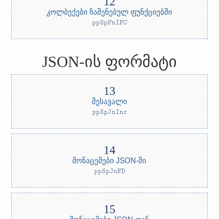
კოლბექები ჩაშენებულ ფუნქციებში
ppSpFnIFC
JSON-ის ფორმატი
შესავალი
ppSpJnInr
მონაცემები JSON-ში
ppSpJnFD