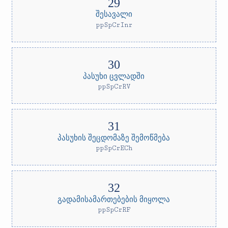
შესავალი
ppSpCrInr
პასუხი ცვლადში
ppSpCrRV
პასუხის შეცდომაზე შემოწმება
ppSpCrECh
გადამისამართებების მიყოლა
ppSpCrRF