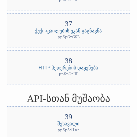
ppSpCrCS
ქუქი-ფაილების უკან გაგზავნა
ppSpCrCSB
HTTP ჰედერების დაყენება
ppSpCrHH
API-სთან მუშაობა
შესავალი
ppSpAiInr