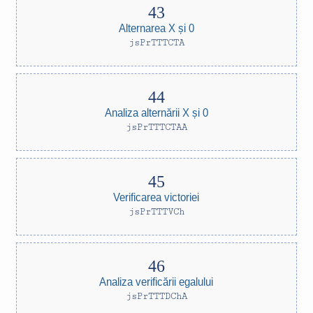
Alternarea X și 0
jsPrTTTCTA
Analiza alternării X și 0
jsPrTTTCTAA
Verificarea victoriei
jsPrTTTVCh
Analiza verificării egalului
jsPrTTTDChA