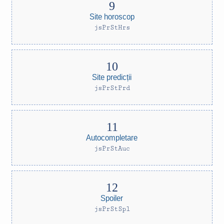
Site horoscop
jsPrStHrs
Site predicții
jsPrStPrd
Autocompletare
jsPrStAuc
Spoiler
jsPrStSpl