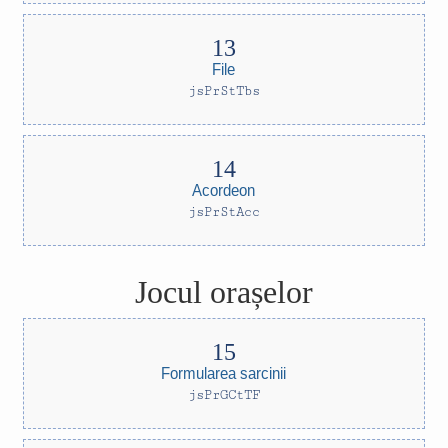
File
jsPrStTbs
Acordeon
jsPrStAcc
Jocul orașelor
Formularea sarcinii
jsPrGCtTF