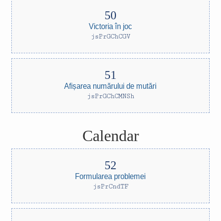
Victoria în joc
jsPrGChCGV
Afișarea numărului de mutări
jsPrGChCMNSh
Calendar
Formularea problemei
jsPrCndTF