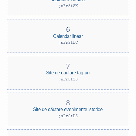
jsPrStSK
Calendar linear
jsPrStLC
Site de căutare tag-uri
jsPrStTS
Site de căutare evenimente istorice
jsPrStHS