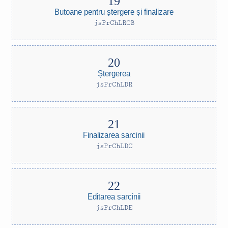
Butoane pentru ștergere și finalizare
jsPrChLRCB
Ștergerea
jsPrChLDR
Finalizarea sarcinii
jsPrChLDC
Editarea sarcinii
jsPrChLDE