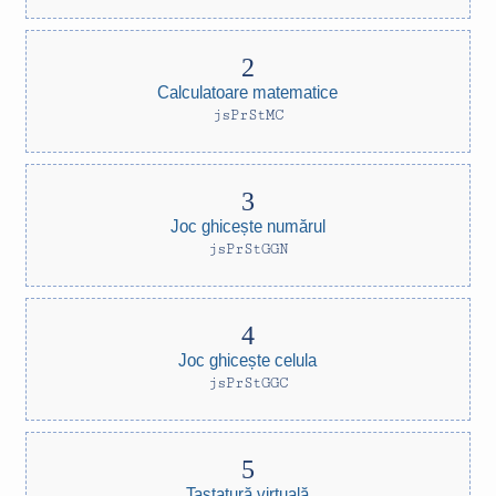
Calculatoare matematice
jsPrStMC
Joc ghicește numărul
jsPrStGGN
Joc ghicește celula
jsPrStGGC
Tastatură virtuală