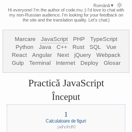
Română
▼
Hi everyone! I'm the author of code.mu :)
I'd love to chat with
my non-Russian audience. I'm looking for your feedback on
the site and the translation quality. Let's chat:)
Marcare
JavaScript
PHP
TypeScript
Python
Java
C++
Rust
SQL
Vue
React
Angular
Next
jQuery
Webpack
Gulp
Terminal
Internet
Deploy
Glosar
Practică JavaScript
Început
Calculatoare de figuri
jsPrStFC