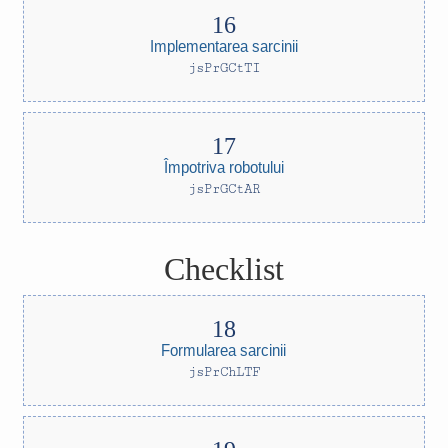
Implementarea sarcinii
jsPrGCtTI
Împotriva robotului
jsPrGCtAR
Checklist
Formularea sarcinii
jsPrChLTF