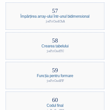
Împărțirea array-ului într-unul bidimensional
jsPrCndChA
Crearea tabelului
jsPrCndTC
Funcția pentru formare
jsPrCndFF
Codul final