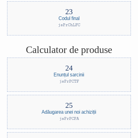
Codul final
jsPrChLFC
Calculator de produse
Enunțul sarcinii
jsPrPCTF
Adăugarea unei noi achiziții
jsPrPCPA