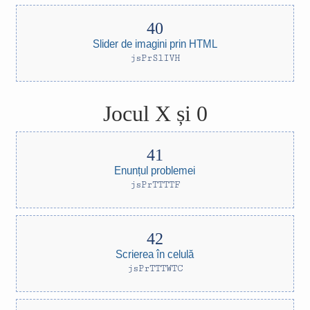
Slider de imagini prin HTML
jsPrSlIVH
Jocul X și 0
Enunțul problemei
jsPrTTTTF
Scrierea în celulă
jsPrTTTWTC