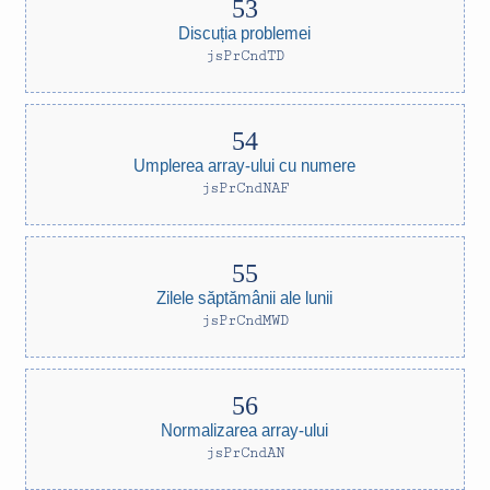
Discuția problemei
jsPrCndTD
Umplerea array-ului cu numere
jsPrCndNAF
Zilele săptămânii ale lunii
jsPrCndMWD
Normalizarea array-ului
jsPrCndAN