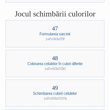
Jocul schimbării culorilor
Formularea sarcinii
jsPrGChCTF
Colorarea celulelor în culori diferite
jsPrGChCCDC
Schimbarea culorii celulelor
jsPrGChCCCCh