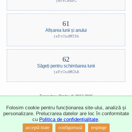
jsPrCndFC
Afișarea lunii și anului
jsPrCndMYSh
Săgeți pentru schimbarea lunii
jsPrCndMChA
Trepachev Dmitry © 2012-2026
t.me/trepachev_dmitry
Folosim cookie pentru funcționarea site-ului, analiză și
politica de confidențialitate
configurează cookie-urile
personalizare. Prelucrarea datelor are loc în conformitate
cu
Politica de confidențialitate
.
↑
acceptă toate
configurează
respinge