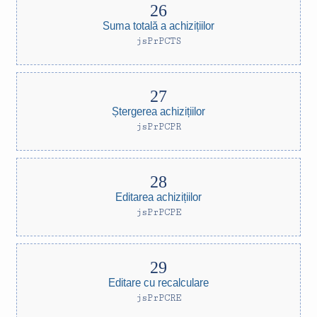
Suma totală a achizițiilor
jsPrPCTS
Ștergerea achizițiilor
jsPrPCPR
Editarea achizițiilor
jsPrPCPE
Editare cu recalculare
jsPrPCRE