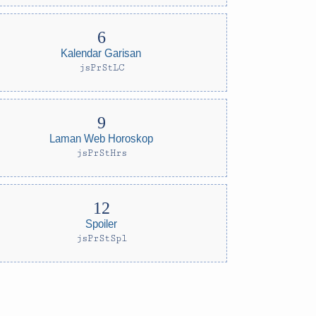
Kalendar Garisan
jsPrStLC
Laman Web Horoskop
jsPrStHrs
Spoiler
jsPrStSpl