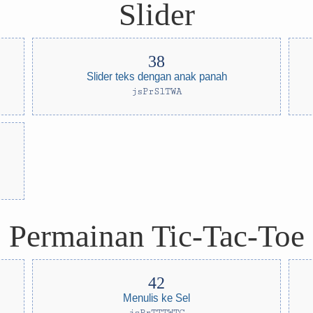
Slider
Slider teks dengan anak panah
jsPrSlTWA
Permainan Tic-Tac-Toe
Menulis ke Sel