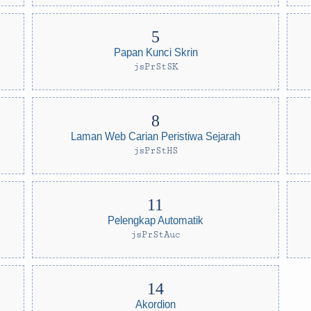
Papan Kunci Skrin
jsPrStSK
Laman Web Carian Peristiwa Sejarah
jsPrStHS
Pelengkap Automatik
jsPrStAuc
Akordion