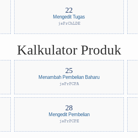
Mengedit Tugas
jsPrChLDE
Kalkulator Produk
Menambah Pembelian Baharu
jsPrPCPA
Mengedit Pembelian
jsPrPCPE