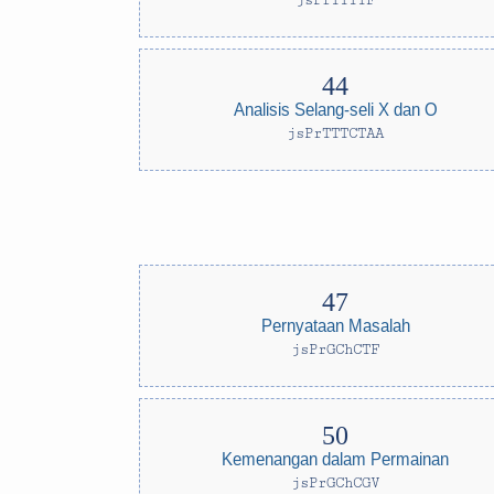
jsPrTTTTF
Analisis Selang-seli X dan O
jsPrTTTCTAA
Pernyataan Masalah
jsPrGChCTF
Kemenangan dalam Permainan
jsPrGChCGV