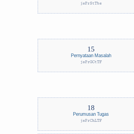
jsPrStTbs
Pernyataan Masalah
jsPrGCtTF
Perumusan Tugas
jsPrChLTF