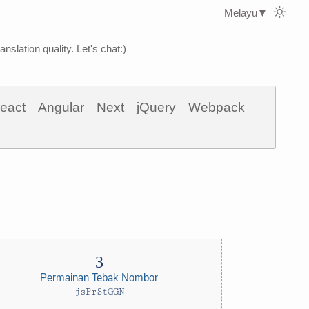
Melayu
▼
nslation quality. Let's chat:)
eact
Angular
Next
jQuery
Webpack
Permainan Tebak Nombor
jsPrStGGN