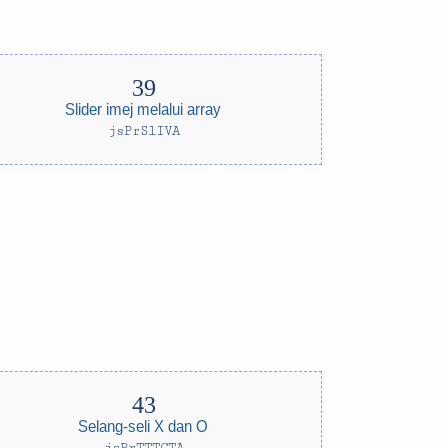
Slider imej melalui array
jsPrSlIVA
Selang-seli X dan O