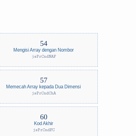
Mengisi Array dengan Nombor
jsPrCndNAF
Memecah Array kepada Dua Dimensi
jsPrCndChA
Kod Akhir
jsPrCndFC