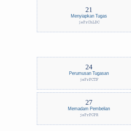
Menyiapkan Tugas
jsPrChLDC
Perumusan Tugasan
jsPrPCTF
Memadam Pembelian
jsPrPCPR