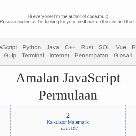
Hi everyone! I'm the author of code.mu :)
Russian audience. I'm looking for your feedback on the site and the tra
eScript
Python
Java
C++
Rust
SQL
Vue
R
Gulp
Terminal
Internet
Penempatan
Glosari
Amalan JavaScript
Permulaan
Kalkulator Matematik
jsPrStMC