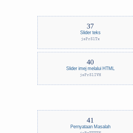
Slider teks
jsPrSlTx
Slider imej melalui HTML
jsPrSlIVH
Pernyataan Masalah