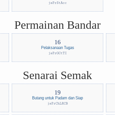
jsPrStAcc
Permainan Bandar
Pelaksanaan Tugas
jsPrGCtTI
Senarai Semak
Butang untuk Padam dan Siap
jsPrChLRCB