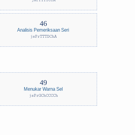
jsPrTTTCTA
Analisis Pemeriksaan Seri
jsPrTTTDChA
Menukar Warna Sel
jsPrGChCCCCh