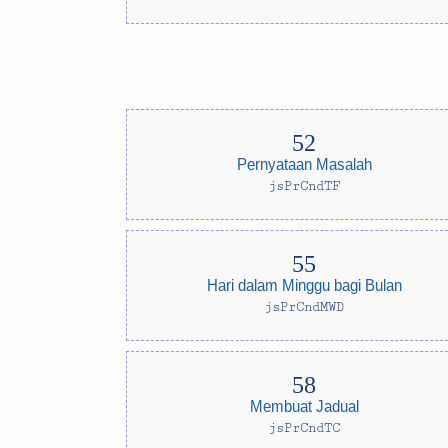
Pernyataan Masalah
jsPrCndTF
Hari dalam Minggu bagi Bulan
jsPrCndMWD
Membuat Jadual
jsPrCndTC