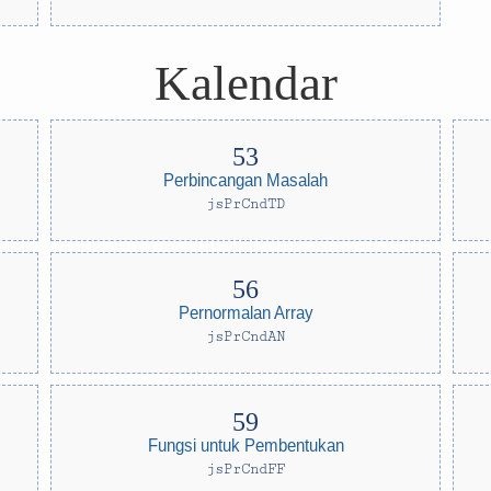
Kalendar
Perbincangan Masalah
jsPrCndTD
Pernormalan Array
jsPrCndAN
Fungsi untuk Pembentukan
jsPrCndFF