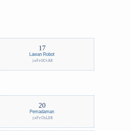
Lawan Robot
jsPrGCtAR
Pemadaman
jsPrChLDR