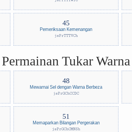
jsPrTTTWTC
Pemeriksaan Kemenangan
jsPrTTTVCh
Permainan Tukar Warna
Mewarnai Sel dengan Warna Berbeza
jsPrGChCCDC
Memaparkan Bilangan Pergerakan
jsPrGChCMNSh