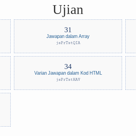
Ujian
Jawapan dalam Array
jsPrTstQIA
Varian Jawapan dalam Kod HTML
jsPrTstHAV