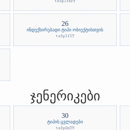
tsSpIfRPr
ინდექსირებადი ტიპი ობიექტისთვის
tsSpIfIT
ჯენერიკები
ტიპის ცვლადები
tsSpGnTV