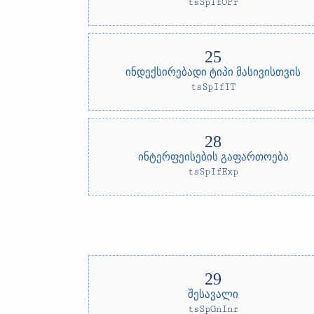
tsSpIfOPr
ინდექსირებადი ტიპი მასივისთვის
tsSpIfIT
ინტერფეისების გაფართოება
tsSpIfExp
შესავალი
tsSpGnInr