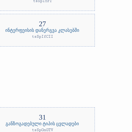
tsSpIfFT
ინტერფეისის დანერგვა კლასებში
tsSpIfCII
განზოგადებული ტიპის ცვლადები
tsSpGnGTV