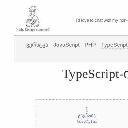
I'd love to chat with my non-
ვერსტკა
JavaScript
PHP
TypeScript
TypeScrip
გაცნობა
tsSpOpInr