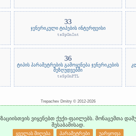
ჯენერიკული ტიპების ინტერფეისი
tsSpGnInt
ტიპის პარამეტრების გამოყენება ჯენერიკების
კ
შეზღუდვებში
tsSpGnPTL
Trepachev Dmitry © 2012-2026
t.me/trepachev_dmitry
კონფიდენციალურობის პოლიტიკა
კუკიების კონფიგურაცია
იზაციისთვის ვიყენებთ ქუქი-ფაილებს. მონაცემთა დამ
შესაბამისად.
ყველას მიღება
პარამეტრები
უარყოფა