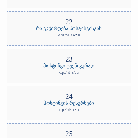
რა გვჭირდება ჰოსტინგისგან
dpPmHsWWN
ჰოსტინგი ტექნიკურად
dpPmHsTc
ჰოსტინგის რესურსები
dpPmHsRs