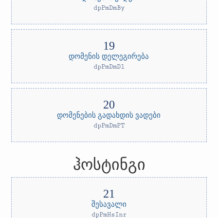
dpPmDmBy
დომენის დელეგირება
dpPmDmDl
დომენების გადახდის ვადები
dpPmDmPT
ჰოსტინგი
შესავალი
dpPmHsInr