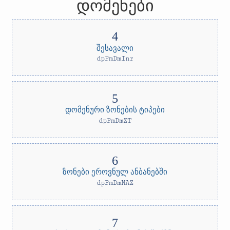
დომენები
შესავალი
dpPmDmInr
დომენური ზონების ტიპები
dpPmDmZT
ზონები ეროვნულ ანბანებში
dpPmDmNAZ