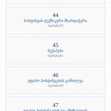
ჰოსტინგის ტექნიკური მხარდაჭერა
dpPmHsTS
ბექაპები
dpPmHsBc
უფასო ჰოსტინგების განხილვა
dpPmHsFD
უფასო ჰოსტინგების სია PHP-სთვის