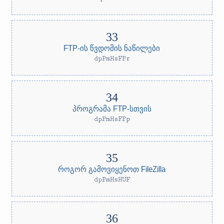
FTP-ის წვდომის ნაწილები
dpPmHsFPr
პროგრამა FTP-სთვის
dpPmHsFPp
როგორ გამოვიყენოთ FileZilla
dpPmHsHUF