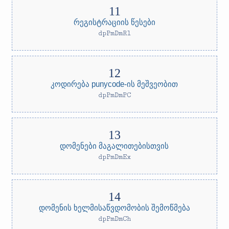
რეგისტრაციის წესები
dpPmDmRl
კოდირება punycode-ის მეშვეობით
dpPmDmPC
დომენები მაგალითებისთვის
dpPmDmEx
დომენის ხელმისაწვდომობის შემოწმება
dpPmDmCh