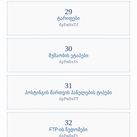
ტარიფები
dpPmHsTf
მუშაობის ეტაპები
dpPmHsSt
ჰოსტინგის მართვის პანელების ტიპები
dpPmHsPT
FTP-ის წვდომები
dpPmHsFt