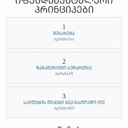
ᲘᲤᲣᲜᲓᲐᲛᲔᲜᲢᲐᲚᲣᲠᲘ
ᲞᲠᲘᲜᲪᲘᲞᲔᲑᲘ
ᲨᲔᲡᲐᲮᲔᲑᲐ
dpPmBsInr
ᲬᲐᲜᲐᲬᲔᲠᲘᲗᲘ ᲡᲔᲬᲐᲠᲗᲮᲔ
dpPmBsPR
ᲡᲐᲘᲢᲔᲑᲘᲡ ᲢᲘᲞᲔᲑᲘ ᲑᲔᲙ-ᲜᲐᲥᲚᲐᲓᲘ ᲗᲣ
dpPmBsBST