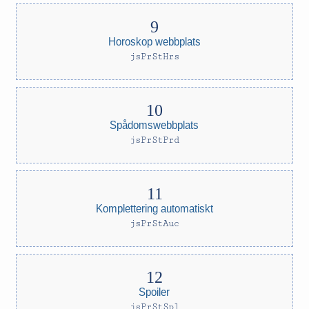
Horoskop webbplats
jsPrStHrs
Spådomswebbplats
jsPrStPrd
Komplettering automatiskt
jsPrStAuc
Spoiler
jsPrStSpl