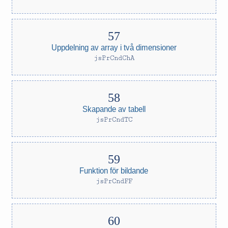
Uppdelning av array i två dimensioner
jsPrCndChA
Skapande av tabell
jsPrCndTC
Funktion för bildande
jsPrCndFF