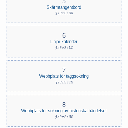
Skärmtangentbord
jsPrStSK
Linjär kalender
jsPrStLC
Webbplats för taggsökning
jsPrStTS
Webbplats för sökning av historiska händelser
jsPrStHS