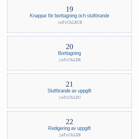
Knappar för borttagning och slutförande
jsPrChLRCB
Borttagning
jsPrChLDR
Slutförande av uppgift
jsPrChLDC
Redigering av uppgift
jsPrChLDE