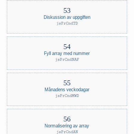
Diskussion av uppgiften
jsPrCndTD
Fyll array med nummer
jsPrCndNAF
Månadens veckodagar
jsPrCndMWD
Normalisering av array
jsPrCndAN