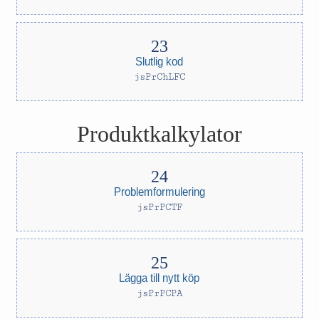
Slutlig kod
jsPrChLFC
Produktkalkylator
Problemformulering
jsPrPCTF
Lägga till nytt köp
jsPrPCPA