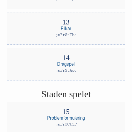
Flikar
jsPrStTbs
Dragspel
jsPrStAcc
Staden spelet
Problemformulering
jsPrGCtTF