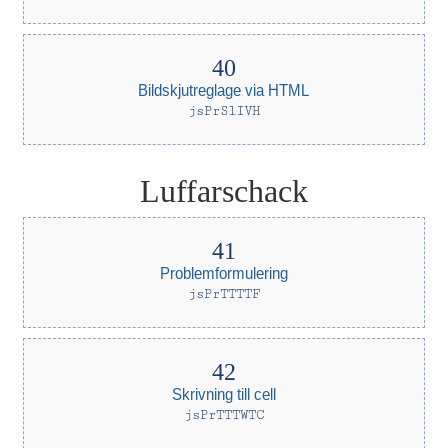
Bildskjutreglage via HTML
jsPrSlIVH
Luffarschack
Problemformulering
jsPrTTTTF
Skrivning till cell
jsPrTTTWTC