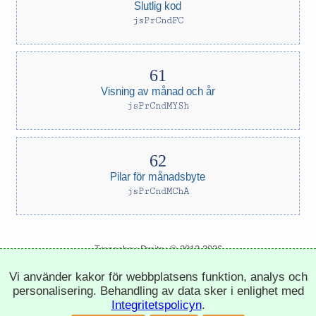
Slutlig kod
jsPrCndFC
Visning av månad och år
jsPrCndMYSh
Pilar för månadsbyte
jsPrCndMChA
Trepachev Dmitry © 2012-2026
t.me/trepachev_dmitry
Vi använder kakor för webbplatsens funktion, analys och
integritetspolicy
inställningar för cookies
personalisering. Behandling av data sker i enlighet med
Integritetspolicyn
.