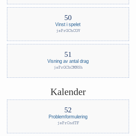
Vinst i spelet
jsPrGChCGV
Visning av antal drag
jsPrGChCMNSh
Kalender
Problemformulering
jsPrCndTF