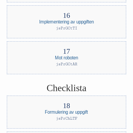
Implementering av uppgiften
jsPrGCtTI
Mot roboten
jsPrGCtAR
Checklista
Formulering av uppgift
jsPrChLTF