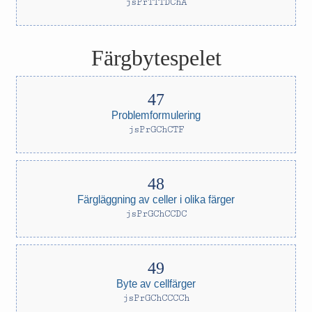
jsPrTTTDChA
Färgbytespelet
Problemformulering
jsPrGChCTF
Färgläggning av celler i olika färger
jsPrGChCCDC
Byte av cellfärger
jsPrGChCCCCh