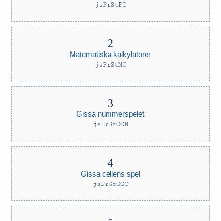
jsPrStFC
Matematiska kalkylatorer
jsPrStMC
Gissa nummerspelet
jsPrStGGN
Gissa cellens spel
jsPrStGGC