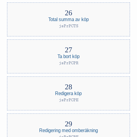
Total summa av köp
jsPrPCTS
Ta bort köp
jsPrPCPR
Redigera köp
jsPrPCPE
Redigering med omberäkning