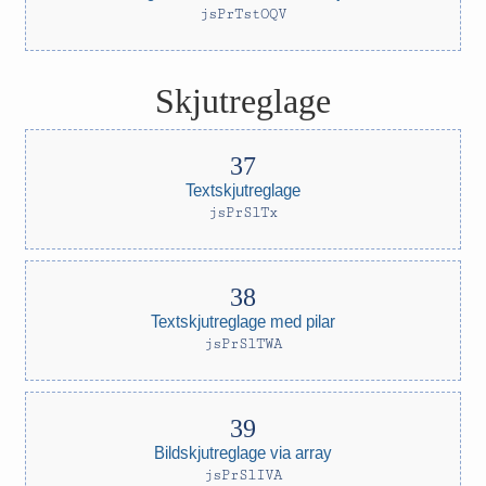
jsPrTstOQV
Skjutreglage
Textskjutreglage
jsPrSlTx
Textskjutreglage med pilar
jsPrSlTWA
Bildskjutreglage via array
jsPrSlIVA