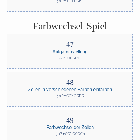
jsPrTTTDChA
Farbwechsel-Spiel
Aufgabenstellung
jsPrGChCTF
Zellen in verschiedenen Farben einfärben
jsPrGChCCDC
Farbwechsel der Zellen
jsPrGChCCCCh