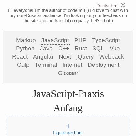
Deutsch
▼
Hi everyone! I'm the author of code.mu :)
I'd love to chat with
my non-Russian audience. I'm looking for your feedback on
the site and the translation quality. Let's chat:)
Markup
JavaScript
PHP
TypeScript
Python
Java
C++
Rust
SQL
Vue
React
Angular
Next
jQuery
Webpack
Gulp
Terminal
Internet
Deployment
Glossar
JavaScript-Praxis
Anfang
Figurenrechner