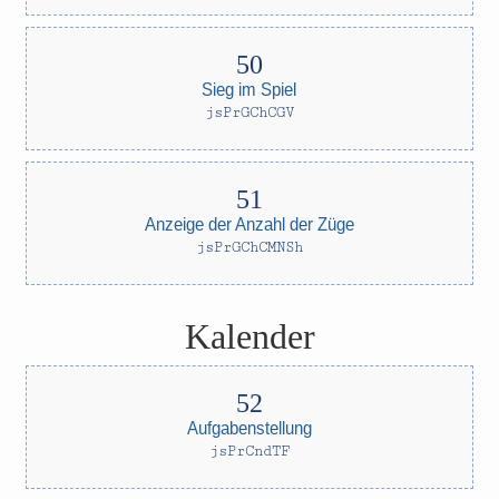
Sieg im Spiel
jsPrGChCGV
Anzeige der Anzahl der Züge
jsPrGChCMNSh
Kalender
Aufgabenstellung
jsPrCndTF