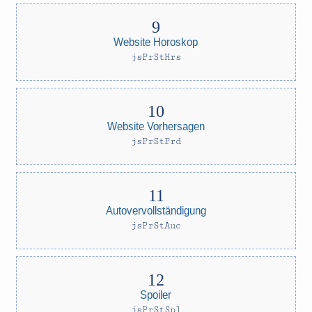
Website Horoskop
jsPrStHrs
Website Vorhersagen
jsPrStPrd
Autovervollständigung
jsPrStAuc
Spoiler
jsPrStSpl