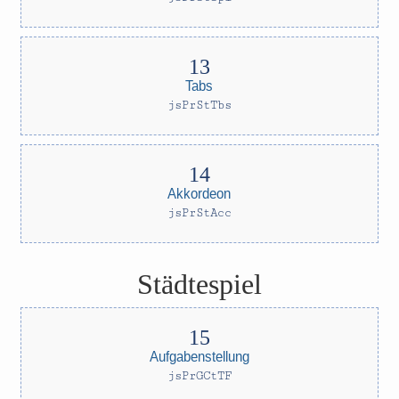
Tabs
jsPrStTbs
Akkordeon
jsPrStAcc
Städtespiel
Aufgabenstellung
jsPrGCtTF