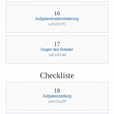
Aufgabenimplementierung
jsPrGCtTI
Gegen den Roboter
jsPrGCtAR
Checkliste
Aufgabenstellung
jsPrChLTF