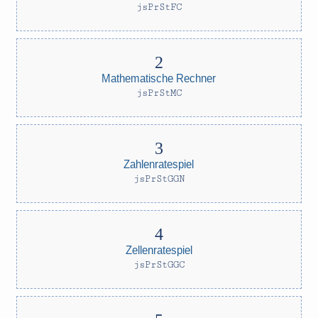
jsPrStFC
Mathematische Rechner
jsPrStMC
Zahlenratespiel
jsPrStGGN
Zellenratespiel
jsPrStGGC