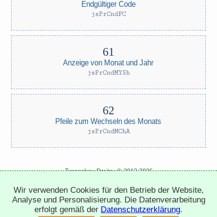
Endgültiger Code
jsPrCndFC
Anzeige von Monat und Jahr
jsPrCndMYSh
Pfeile zum Wechseln des Monats
jsPrCndMChA
Trepachev Dmitry © 2012-2026
t.me/trepachev_dmitry
Wir verwenden Cookies für den Betrieb der Website,
Datenschutzerklärung
Cookies einstellen
Analyse und Personalisierung. Die Datenverarbeitung
erfolgt gemäß der
Datenschutzerklärung
.