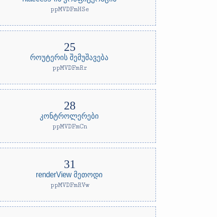
ppMVDFmHSe
როუტერის შემუშავება
ppMVDFmRr
კონტროლერები
ppMVDFmCn
renderView მეთოდი
ppMVDFmRVw