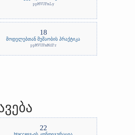
ppMVUFmLy
მოდელებთან მუშაობის პრაქტიკა
ppMVUFmMdPr
ავება
htaccess-ის კონფიგურაცია