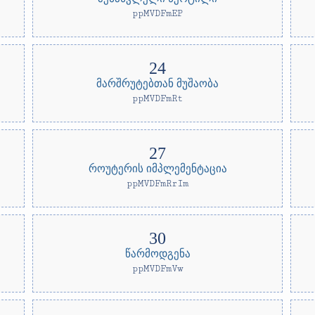
ppMVDFmEP
მარშრუტებთან მუშაობა
ppMVDFmRt
როუტერის იმპლემენტაცია
ppMVDFmRrIm
წარმოდგენა
ppMVDFmVw