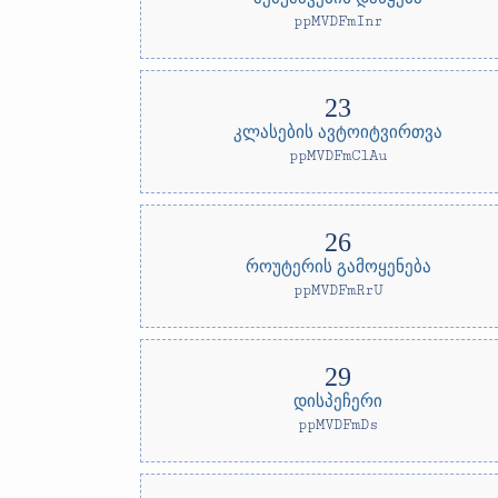
ppMVDFmInr
კლასების ავტოიტვირთვა
ppMVDFmClAu
როუტერის გამოყენება
ppMVDFmRrU
დისპეჩერი
ppMVDFmDs