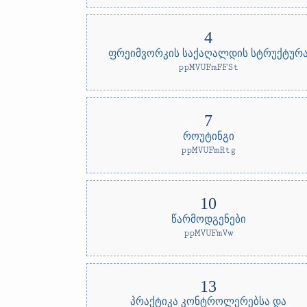
ფრეიმვორკის საქაღალდის სტრუქტურ
ppMVUFmFFSt
როუტინგი
ppMVUFmRtg
წარმოდგენები
ppMVUFmVw
პრაქტიკა კონტროლერებსა და