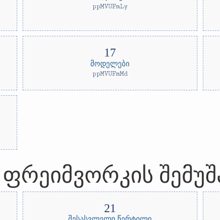
ppMVUFmLy
მოდელები
ppMVUFmMd
ფრეიმვორკის შემუშ
შესასვლელი წერტილი