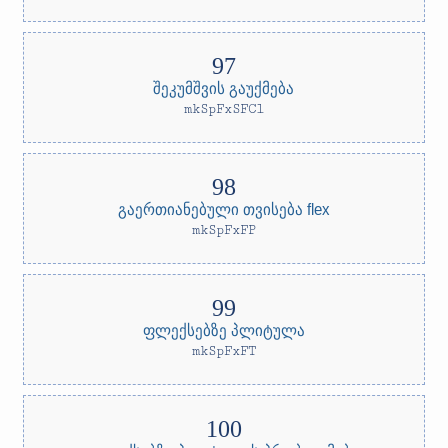
შეკუმშვის გაუქმება
mkSpFxSFCl
გაერთიანებული თვისება flex
mkSpFxFP
ფლექსებზე პლიტულა
mkSpFxFT