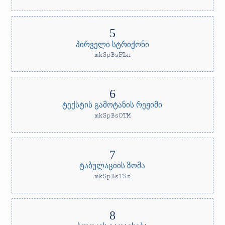
პირველი სტრიქონი
mkSpBsFLn
ტექსტის გამოტანის რეჟიმი
mkSpBsOTM
ტაბულაციის ზომა
mkSpBsTSz