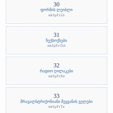
ფორმის ლეიბლი
mkSpFrLb
ჩექბოქსები
mkSpFrChb
რადიო ღილაკები
mkSpFrRd
მრავალსტრიქონიანი შეყვანის ველები
mkSpFrTx