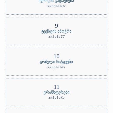
ბლოკის გადავსება
mkSpBsBOv
ტექსტის ამოჭრა
mkSpBsTC
გრძელი სიტყვები
mkSpBsLWr
ტრანსფერები
mkSpBsHp