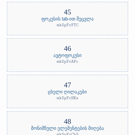
ფოკუსის tab-ით შეცვლა
mkSpFrFTC
ავტოფოკუსი
mkSpFrAFc
ცხელი ღილაკები
mkSpFrHKs
მონიშნული ელემენტების მიღება
mkSpFrChS