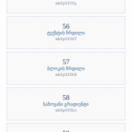
mkSpGfCOp
ტექსტის ჩრდილი
mkSpGfShT
ბლოკის ჩრდილი
mkSpGfShB
ხაზოვანი გრადიენტი
mkSpGfGLn