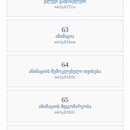
გლუვი გადასვლები
mkSpEfTrn
ანიმაცია
mkSpEfAnm
ანიმაციის შემოკლებული თვისება
mkSpEfASh
ანიმაციის მდგომარეობა
mkSpEfASt