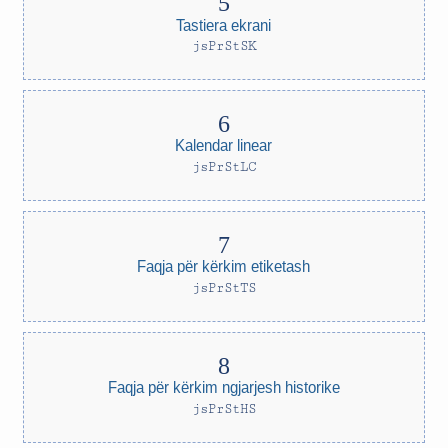
Tastiera ekrani
jsPrStSK
Kalendar linear
jsPrStLC
Faqja për kërkim etiketash
jsPrStTS
Faqja për kërkim ngjarjesh historike
jsPrStHS