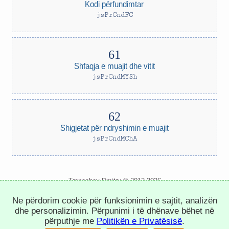
Kodi përfundimtar
jsPrCndFC
Shfaqja e muajit dhe vitit
jsPrCndMYSh
Shigjetat për ndryshimin e muajit
jsPrCndMChA
Trepachev Dmitry © 2012-2026
t.me/trepachev_dmitry
Ne përdorim cookie për funksionimin e sajtit, analizën
politika e privatësisë
konfiguro cookie-t
dhe personalizimin. Përpunimi i të dhënave bëhet në
përputhje me
Politikën e Privatësisë
.