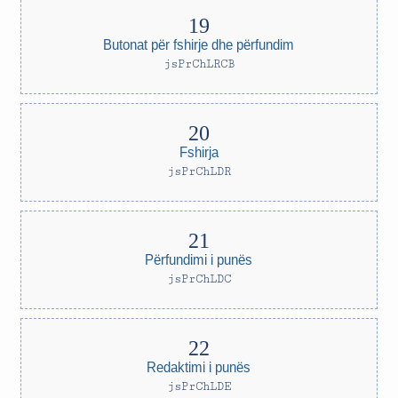
Butonat për fshirje dhe përfundim
jsPrChLRCB
Fshirja
jsPrChLDR
Përfundimi i punës
jsPrChLDC
Redaktimi i punës
jsPrChLDE