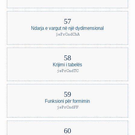
Ndarja e vargut në një dydimensional
jsPrCndChA
Krijimi i tabelës
jsPrCndTC
Funksioni për formimin
jsPrCndFF