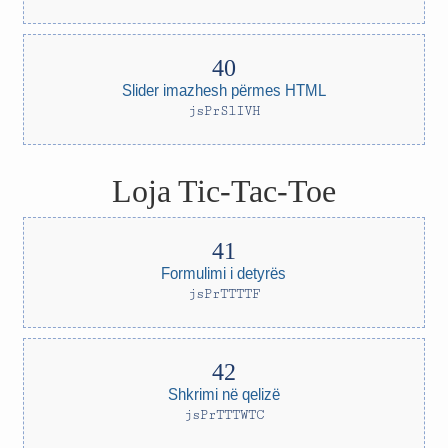
Slider imazhesh përmes HTML
jsPrSlIVH
Loja Tic-Tac-Toe
Formulimi i detyrës
jsPrTTTTF
Shkrimi në qelizë
jsPrTTTWTC