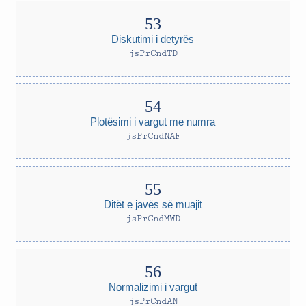
Diskutimi i detyrës
jsPrCndTD
Plotësimi i vargut me numra
jsPrCndNAF
Ditët e javës së muajit
jsPrCndMWD
Normalizimi i vargut
jsPrCndAN