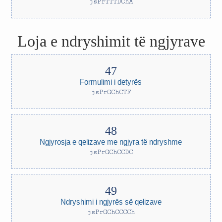
jsPrTTTDChA
Loja e ndryshimit të ngjyrave
Formulimi i detyrës
jsPrGChCTF
Ngjyrosja e qelizave me ngjyra të ndryshme
jsPrGChCCDC
Ndryshimi i ngjyrës së qelizave
jsPrGChCCCCh