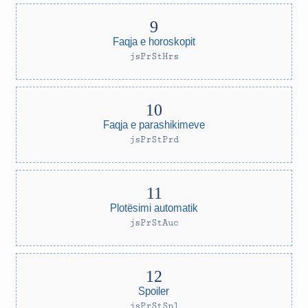
Faqja e horoskopit
jsPrStHrs
Faqja e parashikimeve
jsPrStPrd
Plotësimi automatik
jsPrStAuc
Spoiler
jsPrStSpl