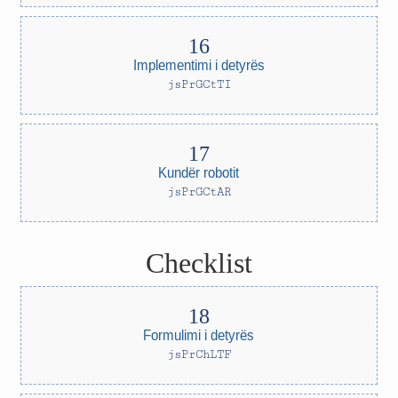
Implementimi i detyrës
jsPrGCtTI
Kundër robotit
jsPrGCtAR
Checklist
Formulimi i detyrës
jsPrChLTF