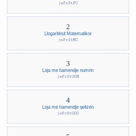
jsPrStFC
Llogaritësit Matematikor
jsPrStMC
Loja me hamendje numrin
jsPrStGGN
Loja me hamendje qelizën
jsPrStGGC