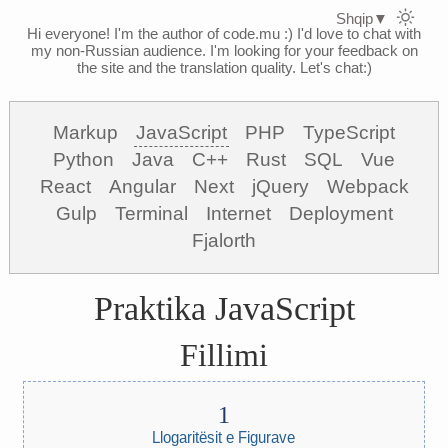
Shqip
▼
Hi everyone! I'm the author of code.mu :)
I'd love to chat with
my non-Russian audience. I'm looking for your feedback on
the site and the translation quality. Let's chat:)
Markup
JavaScript
PHP
TypeScript
Python
Java
C++
Rust
SQL
Vue
React
Angular
Next
jQuery
Webpack
Gulp
Terminal
Internet
Deployment
Fjalorth
Praktika JavaScript
Fillimi
Llogaritësit e Figurave