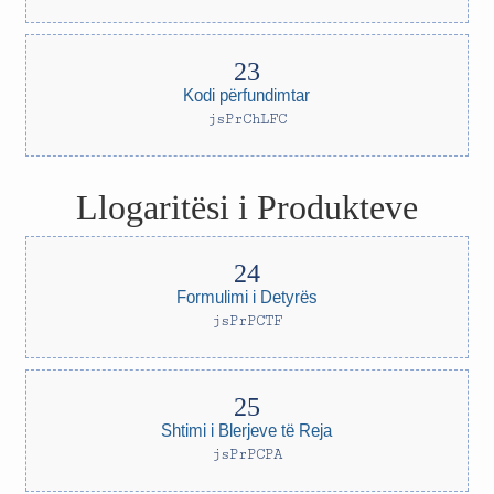
Kodi përfundimtar
jsPrChLFC
Llogaritësi i Produkteve
Formulimi i Detyrës
jsPrPCTF
Shtimi i Blerjeve të Reja
jsPrPCPA