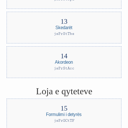
Skedarët
jsPrStTbs
Akordeon
jsPrStAcc
Loja e qyteteve
Formulimi i detyrës
jsPrGCtTF