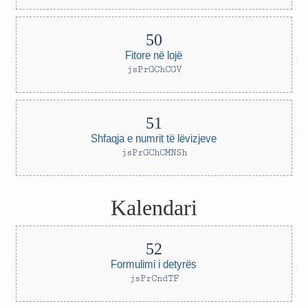
Fitore në lojë
jsPrGChCGV
Shfaqja e numrit të lëvizjeve
jsPrGChCMNSh
Kalendari
Formulimi i detyrës
jsPrCndTF