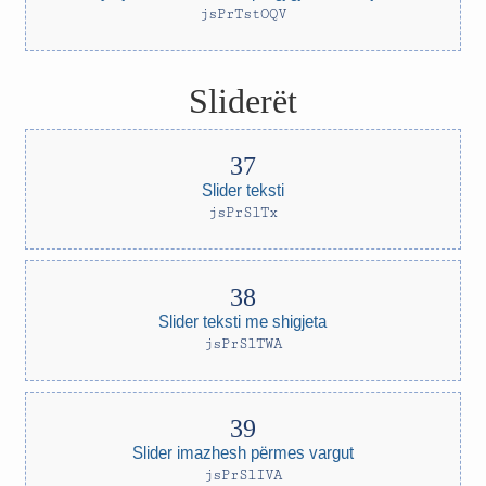
jsPrTstOQV
Sliderët
Slider teksti
jsPrSlTx
Slider teksti me shigjeta
jsPrSlTWA
Slider imazhesh përmes vargut
jsPrSlIVA