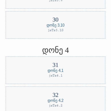
jsTs3.9
დონე 3.10
jsTs3.10
დონე 4
დონე 4.1
jsTs4.1
დონე 4.2
jsTs4.2