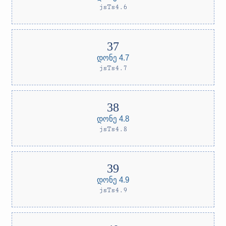
jsTs4.6
დონე 4.7
jsTs4.7
დონე 4.8
jsTs4.8
დონე 4.9
jsTs4.9