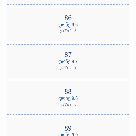
დონე 9.6
jsTs9.6
დონე 9.7
jsTs9.7
დონე 9.8
jsTs9.8
დონე 9.9