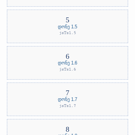
დონე 1.5
jsTs1.5
დონე 1.6
jsTs1.6
დონე 1.7
jsTs1.7