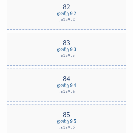
დონე 9.2
jsTs9.2
დონე 9.3
jsTs9.3
დონე 9.4
jsTs9.4
დონე 9.5
jsTs9.5