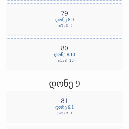
დონე 8.9
jsTs8.9
დონე 8.10
jsTs8.10
დონე 9
დონე 9.1
jsTs9.1