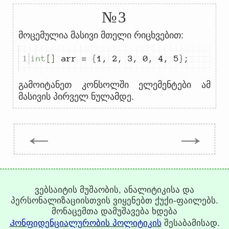
№3
მოცემულია მასივი მთელი რიცხვებით:
int
[]
 arr 
=
{
1
,
2
,
3
,
0
,
4
,
5
}
;
გამოიტანეთ კონსოლში ელემენტები ამ
მასივის პირველ ნულამდე.
←
→
Trepachev Dmitry © 2012-2026
t.me/trepachev_dmitry
ვებსაიტის მუშაობის, ანალიტიკისა და
კონფიდენციალურობის პოლიტიკა
კუკიების
პერსონალიზაციისთვის ვიყენებთ ქუქი-ფაილებს.
კონფიგურაცია
მონაცემთა დამუშავება ხდება
Კონფიდენციალურობის პოლიტიკის
შესაბამისად.