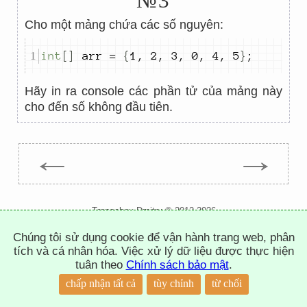
№3
Cho một mảng chứa các số nguyên:
int
[]
 arr 
=
{
1
,
2
,
3
,
0
,
4
,
5
}
;
Hãy in ra console các phần tử của mảng này
cho đến số không đầu tiên.
←
→
Trepachev Dmitry © 2012-2026
t.me/trepachev_dmitry
Chúng tôi sử dụng cookie để vận hành trang web, phân
chính sách bảo mật
thiết lập cookies
tích và cá nhân hóa. Việc xử lý dữ liệu được thực hiện
tuân theo
Chính sách bảo mật
.
↑
chấp nhận tất cả
tùy chỉnh
từ chối