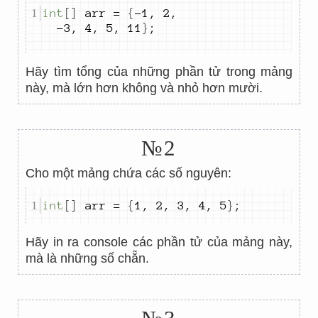
int
[]
 arr 
=
{
-
1
,
2
,
-
3
,
4
,
5
,
11
}
;
Hãy tìm tổng của những phần tử trong mảng
này, mà lớn hơn không và nhỏ hơn mười.
№2
Cho một mảng chứa các số nguyên:
int
[]
 arr 
=
{
1
,
2
,
3
,
4
,
5
}
;
Hãy in ra console các phần tử của mảng này,
mà là những số chẵn.