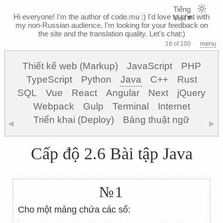
Tiếng
Hi everyone! I'm the author of code.mu :)
I'd love to chat with
Việt
▼
my non-Russian audience. I'm looking for your feedback on
the site and the translation quality. Let's chat:)
menu
16 of 100
Thiết kế web (Markup)
JavaScript
PHP
TypeScript
Python
Java
C++
Rust
SQL
Vue
React
Angular
Next
jQuery
Webpack
Gulp
Terminal
Internet
Triển khai (Deploy)
Bảng thuật ngữ
◀
▶
Cấp độ 2.6 Bài tập Java
№1
Cho một mảng chứa các số: