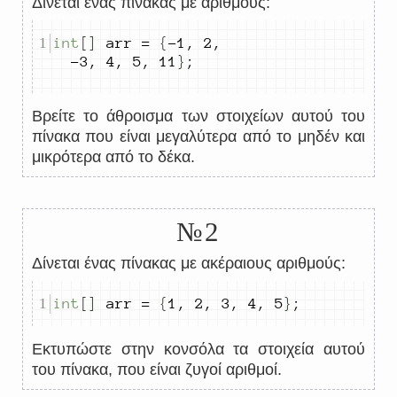
Δίνεται ένας πίνακας με αριθμούς:
int
[]
 arr 
=
{
-
1
,
2
,
-
3
,
4
,
5
,
11
}
;
Βρείτε το άθροισμα των στοιχείων αυτού του
πίνακα που είναι μεγαλύτερα από το μηδέν και
μικρότερα από το δέκα.
№2
Δίνεται ένας πίνακας με ακέραιους αριθμούς:
int
[]
 arr 
=
{
1
,
2
,
3
,
4
,
5
}
;
Εκτυπώστε στην κονσόλα τα στοιχεία αυτού
του πίνακα, που είναι ζυγοί αριθμοί.