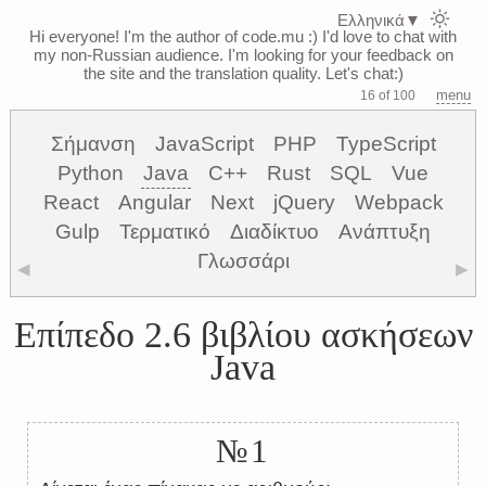
Ελληνικά
▼
Hi everyone! I'm the author of code.mu :)
I'd love to chat with
my non-Russian audience. I'm looking for your feedback on
the site and the translation quality. Let's chat:)
menu
16 of 100
Σήμανση
JavaScript
PHP
TypeScript
Python
Java
C++
Rust
SQL
Vue
React
Angular
Next
jQuery
Webpack
Gulp
Τερματικό
Διαδίκτυο
Ανάπτυξη
Γλωσσάρι
◀
▶
Επίπεδο 2.6 βιβλίου ασκήσεων
Java
№1