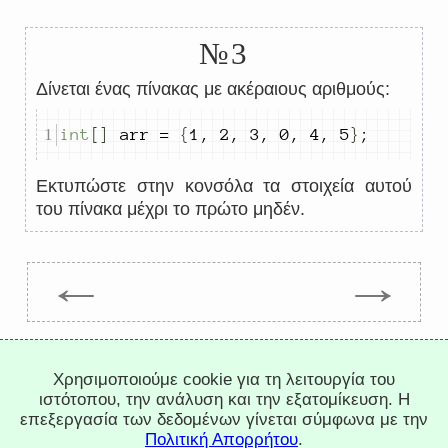
№3
Δίνεται ένας πίνακας με ακέραιους αριθμούς:
int
[]
 arr 
=
{
1
,
2
,
3
,
0
,
4
,
5
}
;
Εκτυπώστε στην κονσόλα τα στοιχεία αυτού
του πίνακα μέχρι το πρώτο μηδέν.
←
→
Trepachev Dmitry © 2012-2026
Χρησιμοποιούμε cookie για τη λειτουργία του
t.me/trepachev_dmitry
ιστότοπου, την ανάλυση και την εξατομίκευση. Η
πολιτική απορρήτου
ρύθμιση cookies
επεξεργασία των δεδομένων γίνεται σύμφωνα με την
Πολιτική Απορρήτου
.