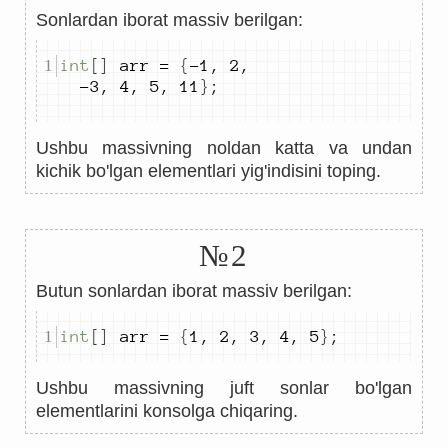
Sonlardan iborat massiv berilgan:
int
[]
 arr 
=
{
-
1
,
2
,
-
3
,
4
,
5
,
11
}
;
Ushbu massivning noldan katta va undan
kichik bo'lgan elementlari yig'indisini toping.
№2
Butun sonlardan iborat massiv berilgan:
int
[]
 arr 
=
{
1
,
2
,
3
,
4
,
5
}
;
Ushbu massivning juft sonlar bo'lgan
elementlarini konsolga chiqaring.