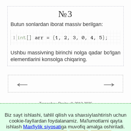
№3
Butun sonlardan iborat massiv berilgan:
int
[]
 arr 
=
{
1
,
2
,
3
,
0
,
4
,
5
}
;
Ushbu massivning birinchi nolga qadar bo'lgan
elementlarini konsolga chiqaring.
←
→
Trepachev Dmitry © 2012-2026
t.me/trepachev_dmitry
Biz sayt ishlashi, tahlil qilish va shaxsiylashtirish uchun
maxfiylik siyosati
cookie-fayllarni sozlash
cookie-fayllardan foydalanamiz. Ma'lumotlarni qayta
ishlash
Maxfiylik siyosati
ga muvofiq amalga oshiriladi.