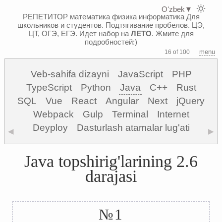
Oʻzbek
▼
РЕПЕТИТОР математика физика информатика
Для
школьников и студентов. Подтягивание пробелов. ЦЭ,
ЦТ, ОГЭ, ЕГЭ.
Идет набор на
ЛЕТО
. Жмите для
подробностей:)
menu
16 of 100
Veb-sahifa dizayni
JavaScript
PHP
TypeScript
Python
Java
C++
Rust
SQL
Vue
React
Angular
Next
jQuery
Webpack
Gulp
Terminal
Internet
Deyploy
Dasturlash atamalar lug'ati
◀
▶
Java topshirig'larining 2.6
darajasi
№1