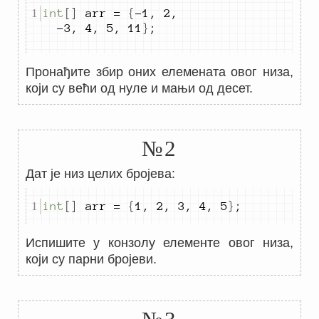
int
[]
 arr 
=
{
-
1
,
2
,
-
3
,
4
,
5
,
11
}
;
Пронађите збир оних елемената овог низа,
који су већи од нуле и мањи од десет.
№2
Дат је низ целих бројева:
int
[]
 arr 
=
{
1
,
2
,
3
,
4
,
5
}
;
Испишите у конзолу елементе овог низа,
који су парни бројеви.