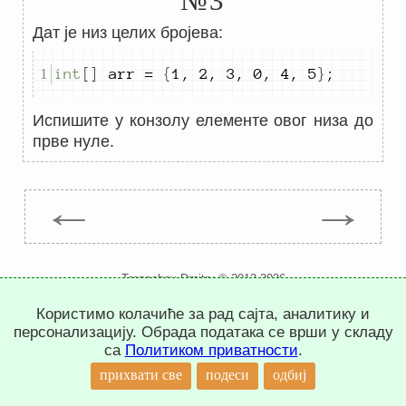
№3
Дат је низ целих бројева:
int
[]
 arr 
=
{
1
,
2
,
3
,
0
,
4
,
5
}
;
Испишите у конзолу елементе овог низа до
прве нуле.
←
→
Trepachev Dmitry © 2012-2026
t.me/trepachev_dmitry
Користимо колачиће за рад сајта, аналитику и
политика приватности
подесити колачиће
персонализацију. Обрада података се врши у складу
са
Политиком приватности
.
↑
прихвати све
подеси
одбиј