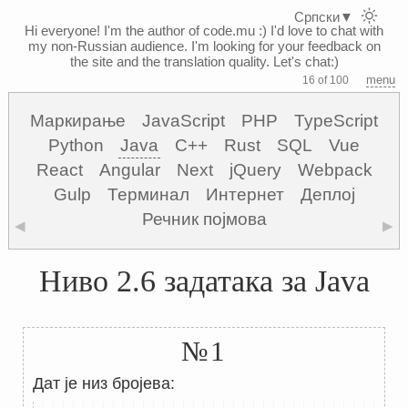
Српски
▼
Hi everyone! I'm the author of code.mu :)
I'd love to chat with
my non-Russian audience. I'm looking for your feedback on
the site and the translation quality. Let's chat:)
menu
16 of 100
Маркирање
JavaScript
PHP
TypeScript
Python
Java
C++
Rust
SQL
Vue
React
Angular
Next
jQuery
Webpack
Gulp
Терминал
Интернет
Деплој
Речник појмова
◀
▶
Ниво 2.6 задатака за Java
№1
Дат је низ бројева: