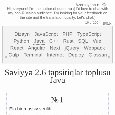
Azərbaycan
▼
Hi everyone! I'm the author of code.mu :)
I'd love to chat with
my non-Russian audience. I'm looking for your feedback on
the site and the translation quality. Let's chat:)
menu
16 of 100
Dizayn
JavaScript
PHP
TypeScript
Python
Java
C++
Rust
SQL
Vue
React
Angular
Next
jQuery
Webpack
Gulp
Terminal
Internet
Deploy
Glossari
◀
▶
Səviyyə 2.6 tapsiriqlar toplusu
Java
№1
Ela bir massiv verilib: