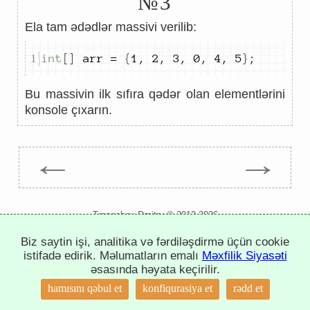
№3
Ela tam ədədlər massivi verilib:
int
[]
 arr 
=
{
1
,
2
,
3
,
0
,
4
,
5
}
;
Bu massivin ilk sıfıra qədər olan elementlərini
konsole çıxarın.
←
→
Trepachev Dmitry © 2012-2026
t.me/trepachev_dmitry
Biz saytin işi, analitika və fərdiləşdirmə üçün cookie
məxfilik siyasəti
cookies tənzimləmək
istifadə edirik. Məlumatların emalı
Məxfilik Siyasəti
əsasında həyata keçirilir.
↑
hamısını qəbul et
konfiqurasiya et
rədd et