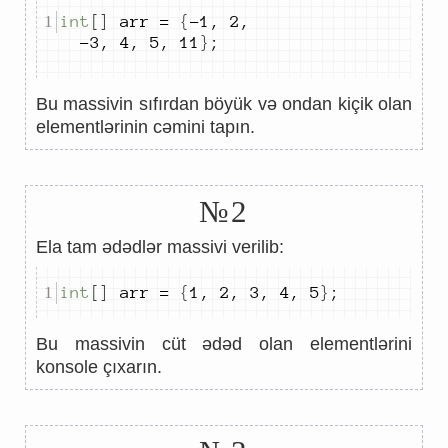
int
[]
 arr 
=
{
-
1
,
2
,
-
3
,
4
,
5
,
11
}
;
Bu massivin sıfırdan böyük və ondan kiçik olan
elementlərinin cəmini tapın.
№2
Ela tam ədədlər massivi verilib:
int
[]
 arr 
=
{
1
,
2
,
3
,
4
,
5
}
;
Bu massivin cüt ədəd olan elementlərini
konsole çıxarın.