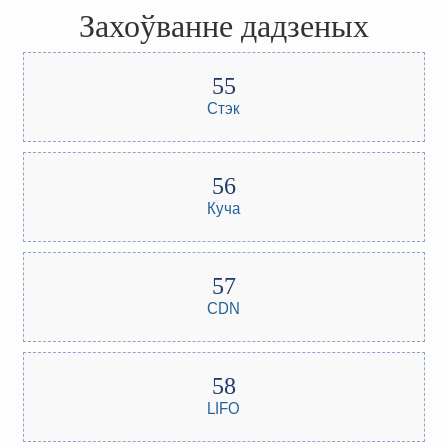
Захоўванне дадзеных
Стэк
Куча
CDN
LIFO