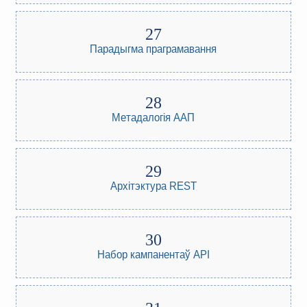
Парадыгма праграмавання
Метадалогія ААП
Архітэктура REST
Набор кампанентаў API