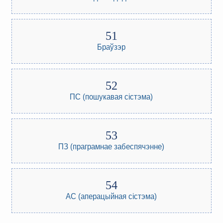
Браўзэр
ПС (пошукавая сістэма)
ПЗ (праграмнае забеспячэнне)
АС (аперацыйная сістэма)