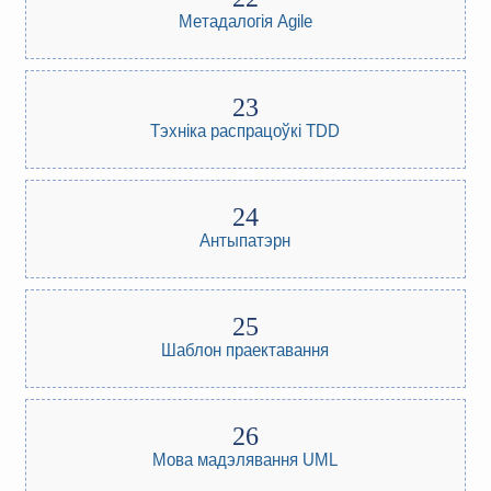
Метадалогія Agile
Тэхніка распрацоўкі TDD
Антыпатэрн
Шаблон праектавання
Мова мадэлявання UML