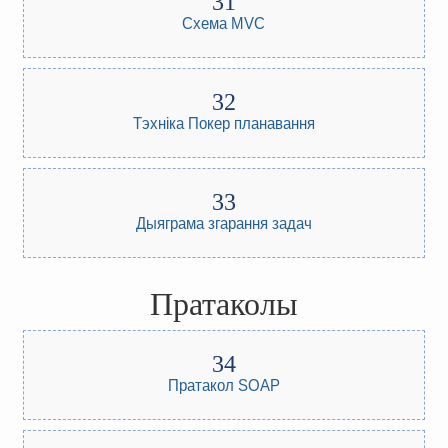
Схема MVC
Тэхніка Покер планавання
Дыяграма згарання задач
Пратаколы
Пратакол SOAP