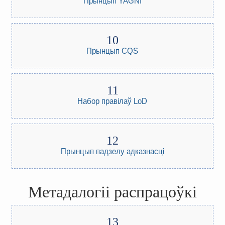
Прынцып YAGNI
Прынцып CQS
Набор правілаў LoD
Прынцып падзелу адказнасці
Метадалогіі распрацоўкі