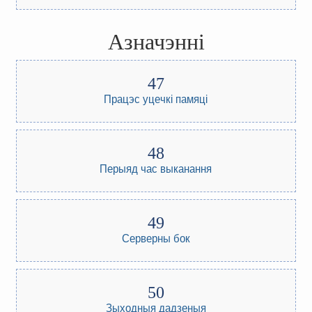
Азначэнні
Працэс уцечкі памяці
Перыяд час выканання
Серверны бок
Зыходныя дадзеныя