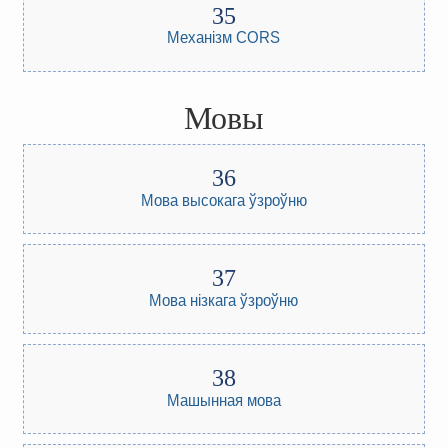
Механізм CORS
Мовы
Мова высокага ўзроўню
Мова нізкага ўзроўню
Машынная мова