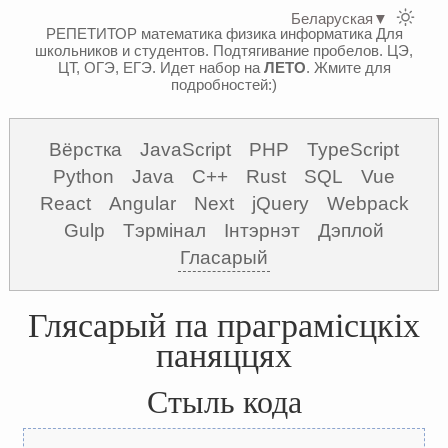
Беларуская
▼
РЕПЕТИТОР математика физика информатика
Для
школьников и студентов. Подтягивание пробелов. ЦЭ,
ЦТ, ОГЭ, ЕГЭ.
Идет набор на
ЛЕТО
. Жмите для
подробностей:)
Вёрстка
JavaScript
PHP
TypeScript
Python
Java
C++
Rust
SQL
Vue
React
Angular
Next
jQuery
Webpack
Gulp
Тэрмінал
Інтэрнэт
Дэплой
Гласарый
Глясарый па праграмісцкіх
паняццях
Стыль кода