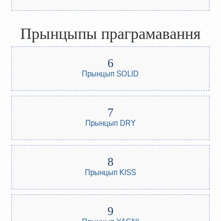
Прынцыпы праграмавання
Прынцып SOLID
Прынцып DRY
Прынцып KISS