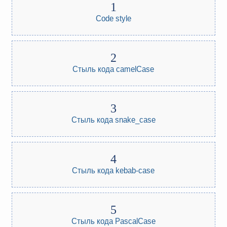
Code style
Стыль кода camelCase
Стыль кода snake_case
Стыль кода kebab-case
Стыль кода PascalCase