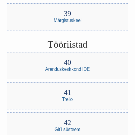
Märgistuskeel
Tööriistad
Arenduskeskkond IDE
Trello
Git'i süsteem