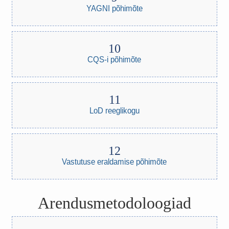
YAGNI põhimõte
CQS-i põhimõte
LoD reeglikogu
Vastutuse eraldamise põhimõte
Arendusmetodoloogiad