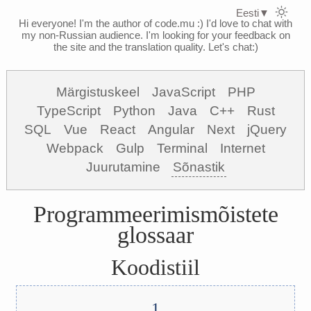
Eesti
▼
Hi everyone! I'm the author of code.mu :)
I'd love to chat with
my non-Russian audience. I'm looking for your feedback on
the site and the translation quality. Let's chat:)
Märgistuskeel
JavaScript
PHP
TypeScript
Python
Java
C++
Rust
SQL
Vue
React
Angular
Next
jQuery
Webpack
Gulp
Terminal
Internet
Juurutamine
Sõnastik
Programmeerimismõistete
glossaar
Koodistiil