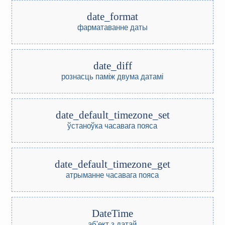
date_format
фарматаванне даты
date_diff
рознасць паміж двума датамі
date_default_timezone_set
ўстаноўка часавага пояса
date_default_timezone_get
атрыманне часавага пояса
DateTime
аб'ект з датай