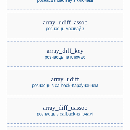
array_udiff_assoc
рознасць масіваў з
array_diff_key
рознасць па ключах
array_udiff
рознасць з callback-параўнаннем
array_diff_uassoc
рознасць з callback-ключамі