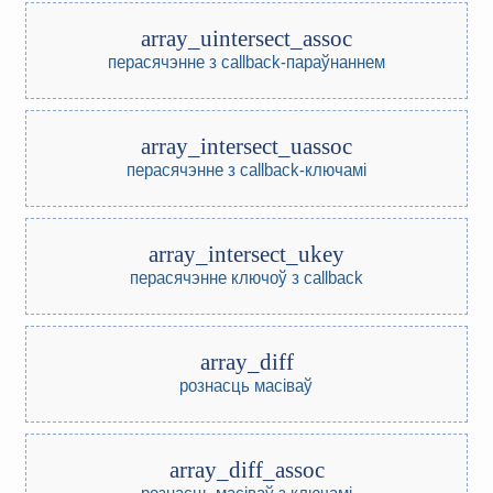
array_uintersect_assoc
перасячэнне з callback-параўнаннем
array_intersect_uassoc
перасячэнне з callback-ключамі
array_intersect_ukey
перасячэнне ключоў з callback
array_diff
рознасць масіваў
array_diff_assoc
рознасць масіваў з ключамі