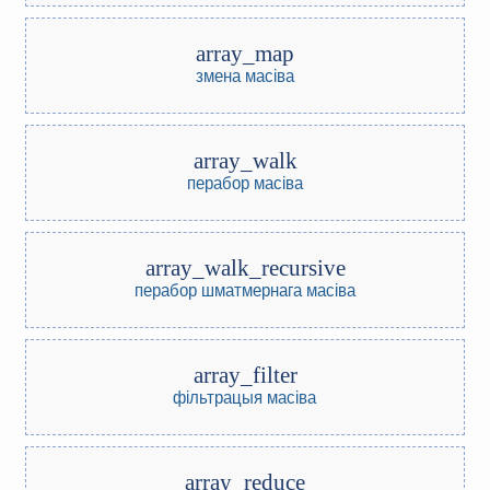
array_map
змена масіва
array_walk
перабор масіва
array_walk_recursive
перабор шматмернага масіва
array_filter
фільтрацыя масіва
array_reduce