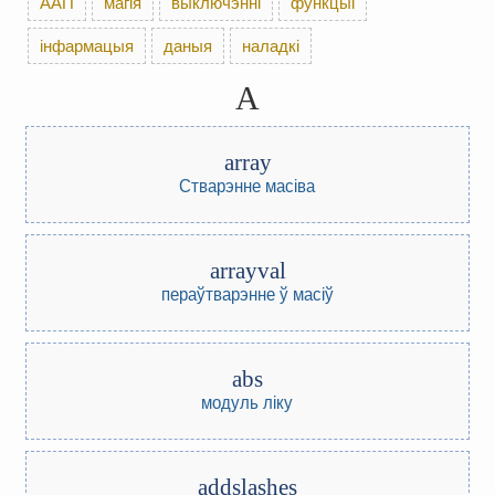
ААП
магія
выключэнні
функцыі
інфармацыя
даныя
наладкі
A
array
Стварэнне масіва
arrayval
пераўтварэнне ў масіў
abs
модуль ліку
addslashes