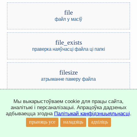
file
файл у масіў
file_exists
праверка наяўнасці файла ці папкі
filesize
атрыманне памеру файла
Мы выкарыстоўваем cookie для працы сайта,
filemtime
аналітыкі і персаналізацыі. Апрацоўка дадзеных
час змены файла
адбываецца згодна
Палітыкай канфідэнцыяльнасці
.
↑
прыняць усе
наладзіць
адхіліць
filectime