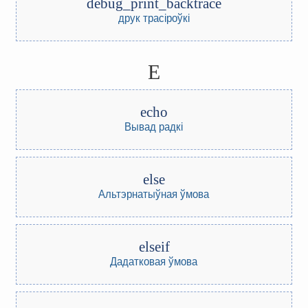
debug_print_backtrace
друк трасіроўкі
E
echo
Вывад радкі
else
Альтэрнатыўная ўмова
elseif
Дадатковая ўмова