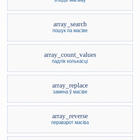
array_search
пошук па масіве
array_count_values
падлік колькасці
array_replace
замена ў масіве
array_reverse
пераварот масіва