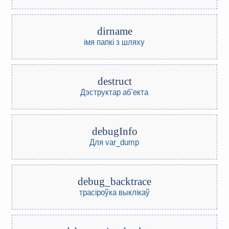
dirname
імя папкі з шляху
destruct
Дэструктар аб'екта
debugInfo
Для var_dump
debug_backtrace
трасіроўка выклікаў