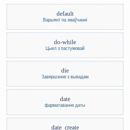
default
Варыянт па змаўчанні
do-while
Цыкл з пастумовай
die
Завяршэнне з вывадам
date
фарматаванне даты
date_create