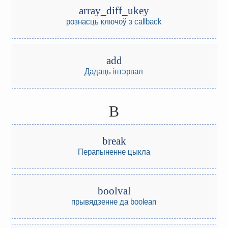
array_diff_ukey
рознасць ключоў з callback
add
Дадаць інтэрвал
B
break
Перапыненне цыкла
boolval
прывядзенне да boolean