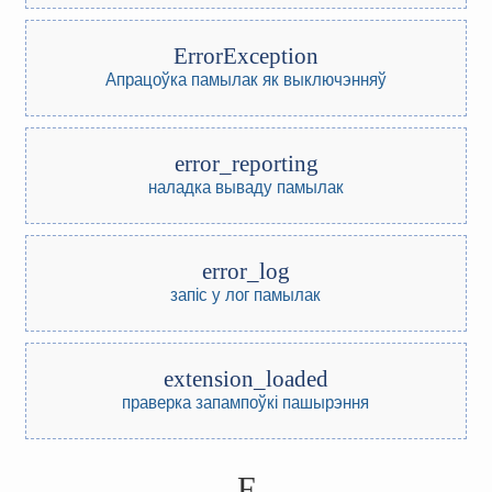
ErrorException
Апрацоўка памылак як выключэнняў
error_reporting
наладка вываду памылак
error_log
запіс у лог памылак
extension_loaded
праверка запампоўкі пашырэння
F