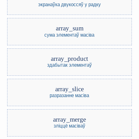
экранаўка двукоссяў у радку
array_sum
сума элементаў масіва
array_product
здабытак элементаў
array_slice
разразанне масіва
array_merge
зліццё масіваў