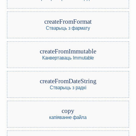
createFromFormat
Стварыць з фармату
createFromImmutable
Канвертаваць Immutable
createFromDateString
Стварыць з радкі
copy
капіяванне файла