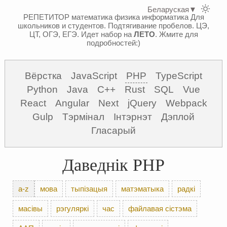
Беларуская
▼
РЕПЕТИТОР математика физика информатика
Для
школьников и студентов. Подтягивание пробелов. ЦЭ,
ЦТ, ОГЭ, ЕГЭ.
Идет набор на
ЛЕТО
. Жмите для
подробностей:)
Вёрстка
JavaScript
PHP
TypeScript
Python
Java
C++
Rust
SQL
Vue
React
Angular
Next
jQuery
Webpack
Gulp
Тэрмінал
Інтэрнэт
Дэплой
Гласарый
Даведнік PHP
a-z
мова
тыпізацыя
матэматыка
радкі
масівы
рэгуляркі
час
файлавая сістэма