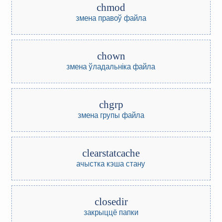
chmod
змена правоў файла
chown
змена ўладальніка файла
chgrp
змена групы файла
clearstatcache
ачыстка кэша стану
closedir
закрыццё папки