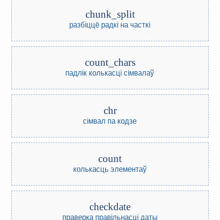
chunk_split
разбіццё радкі на часткі
count_chars
падлік колькасці сімвалаў
chr
сімвал па кодзе
count
колькасць элементаў
checkdate
праверка правільнасці даты