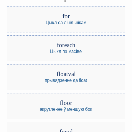
for
Цыкл са лічільнікам
foreach
Цыкл па масіве
floatval
прывядзенне да float
floor
акругленне ў меншую бок
fmod