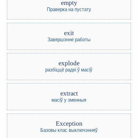
empty
Праверка на пустату
exit
Завяршэнне работы
explode
разбіццё радкі ў масіў
extract
масіў у зменныя
Exception
Базовы клас выключэнняў