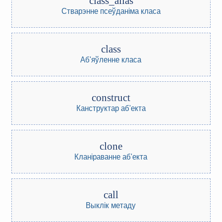
class_alias
Стварэнне псеўданіма класа
class
Аб'яўленне класа
construct
Канструктар аб'екта
clone
Кланіраванне аб'екта
call
Выклік метаду