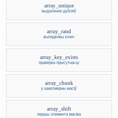
array_unique
выдаленне дубляў
array_rand
выпадковы ключ
array_key_exists
праверка прысутнасці
array_chunk
у шматмерны масіў
array_shift
першы элемента масіва