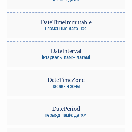
DateTimeImmutable
нязменныя дата-час
DateInterval
інтэрвалы паміж датамі
DateTimeZone
часавыя зоны
DatePeriod
перыяд паміж датамі