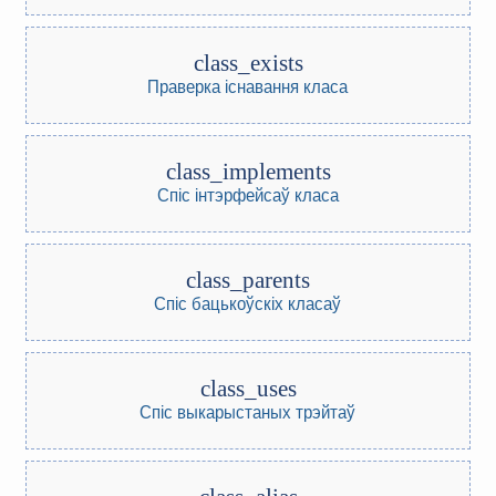
class_exists
Праверка існавання класа
class_implements
Спіс інтэрфейсаў класа
class_parents
Спіс бацькоўскіх класаў
class_uses
Спіс выкарыстаных трэйтаў