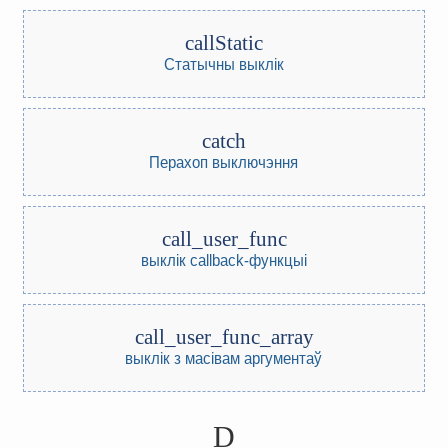
callStatic
Статычны выклік
catch
Перахоп выключэння
call_user_func
выклік callback-функцыі
call_user_func_array
выклік з масівам аргументаў
D