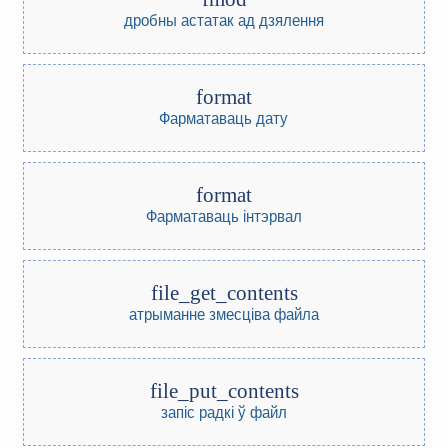
дробны астатак ад дзялення
format
Фарматаваць дату
format
Фарматаваць інтэрвал
file_get_contents
атрыманне змесціва файла
file_put_contents
запіс радкі ў файл