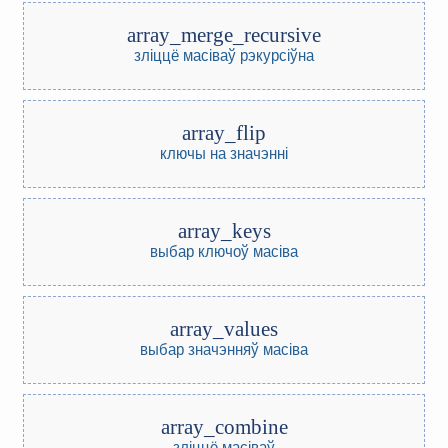
array_merge_recursive
зліццё масіваў рэкурсіўна
array_flip
ключы на значэнні
array_keys
выбар ключоў масіва
array_values
выбар значэнняў масіва
array_combine
зліццё масіваў