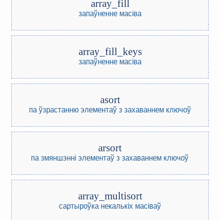
array_fill
запаўненне масіва
array_fill_keys
запаўненне масіва
asort
па ўзрастанню элементаў з захаваннем ключоў
arsort
па змяншэнні элементаў з захаваннем ключоў
array_multisort
сартыроўка некалькіх масіваў