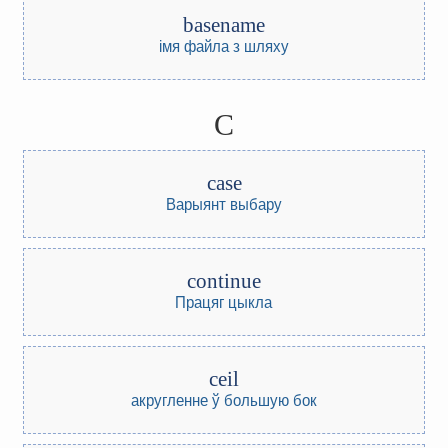
basename
імя файла з шляху
C
case
Варыянт выбару
continue
Працяг цыкла
ceil
акругленне ў большую бок