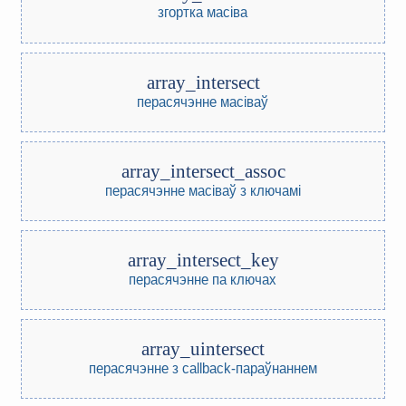
згортка масіва
array_intersect
перасячэнне масіваў
array_intersect_assoc
перасячэнне масіваў з ключамі
array_intersect_key
перасячэнне па ключах
array_uintersect
перасячэнне з callback-параўнаннем