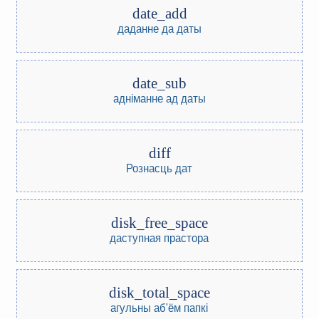
date_add
даданне да даты
date_sub
адніманне ад даты
diff
Рознасць дат
disk_free_space
даступная прастора
disk_total_space
агульны аб'ём папкі