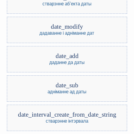
стварэнне аб'екта даты
date_modify
дадаванне і адніманне дат
date_add
даданне да даты
date_sub
адніманне ад даты
date_interval_create_from_date_string
стварэнне інтэрвала