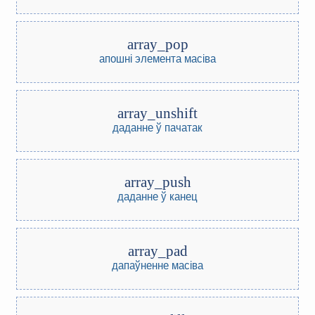
array_pop
апошні элемента масіва
array_unshift
даданне ў пачатак
array_push
даданне ў канец
array_pad
дапаўненне масіва