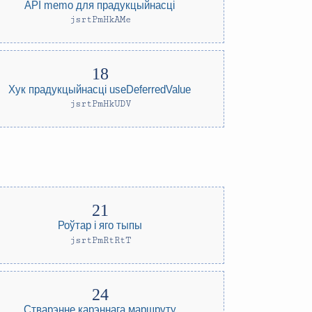
API memo для прадукцыйнасці
jsrtPmHkAMe
Хук прадукцыйнасці useDeferredValue
jsrtPmHkUDV
Роўтар і яго тыпы
jsrtPmRtRtT
Стварэнне карэннага маршруту