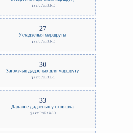
jsrtPmRtRR
Укладзеныя маршруты
jsrtPmRtNR
Загрузчык дадзеных для маршруту
jsrtPmRtLd
Даданне дадзеных у сховішча
jsrtPmRtASD