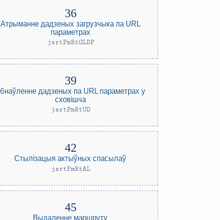
Атрыманне дадзеных загрузчыка па URL
параметрах
jsrtPmRtGLDP
бнаўленне дадзеных па URL параметрах у
сховішча
jsrtPmRtUD
Стылізацыя актыўных спасылаў
jsrtPmRtAL
Выдаленне маршруту