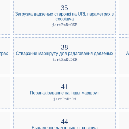
Загрузка дадзеных старонкі па URL параметрах з
сховішча
jsrtPmRtGSP
А
трах
Стварэнне маршруту для рэдагавання дадзеных
jsrtPmRtDER
Перанакіраванне на іншы маршрут
jsrtPmRtRd
Выдаленне дадзеных з сховішча