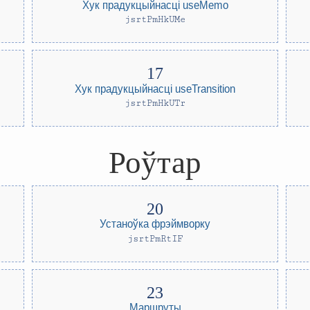
Хук прадукцыйнасці useMemo
jsrtPmHkUMe
Хук прадукцыйнасці useTransition
jsrtPmHkUTr
Роўтар
Устаноўка фрэймворку
jsrtPmRtIF
Маршруты