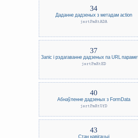
Даданне дадзеных з метадам action
jsrtPmRtADA
Запіс і рэдагаванне дадзеных па URL параме
jsrtPmRtED
Абнаўленне дадзеных з FormData
jsrtPmRtUfD
Стан навігацыі