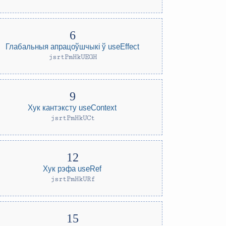
Глабальныя апрацоўшчыкі ў useEffect
jsrtPmHkUEGH
Хук кантэксту useContext
jsrtPmHkUCt
Хук рэфа useRef
jsrtPmHkURf