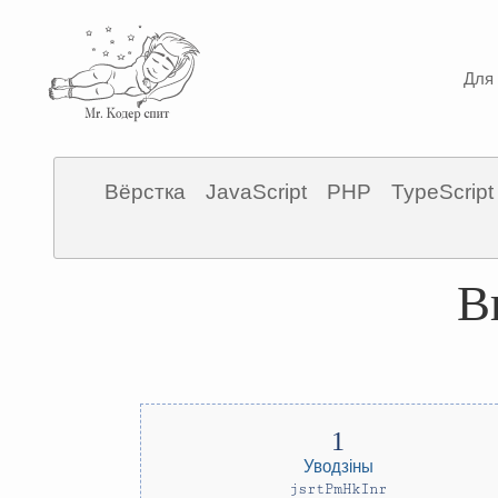
Для 
Вёрстка
JavaScript
PHP
TypeScript
В
Уводзіны
jsrtPmHkInr