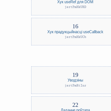
Хук useRef для DOM
jsrtPmHkURD
Хук прадукцыйнасці useCallback
jsrtPmHkUCb
Уводзіны
jsrtPmRtInr
Даданне роўтара