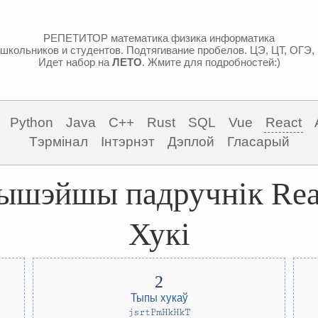
РЕПЕТИТОР математика физика информатика
школьников и студентов. Подтягивание пробелов. ЦЭ, ЦТ, ОГЭ,
Идет набор на
ЛЕТО
. Жмите для подробностей:)
Python
Java
C++
Rust
SQL
Vue
React
Тэрмінал
Інтэрнэт
Дэплой
Гласарый
ышэйшы падручнік Rea
Хукі
Тыпы хукаў
jsrtPmHkHkT