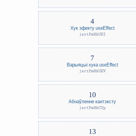
Хук эфекту useEffect
jsrtPmHkUEI
Варыяцыі хука useEffect
jsrtPmHkUEV
Абнаўленне кантэксту
jsrtPmHkCUp