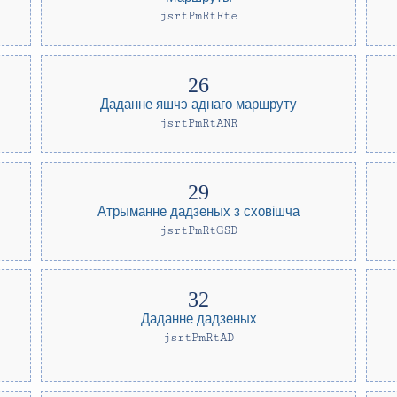
jsrtPmRtRte
Даданне яшчэ аднаго маршруту
jsrtPmRtANR
Атрыманне дадзеных з сховішча
jsrtPmRtGSD
Даданне дадзеных
jsrtPmRtAD