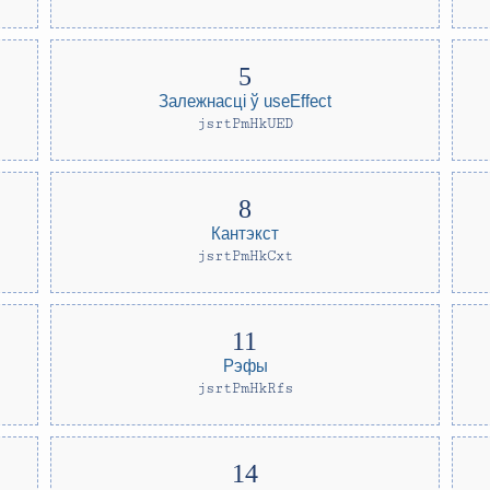
Залежнасці ў useEffect
jsrtPmHkUED
Кантэкст
jsrtPmHkCxt
Рэфы
jsrtPmHkRfs