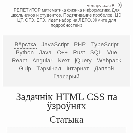
Беларуская
▼
РЕПЕТИТОР математика физика информатика
Для
школьников и студентов. Подтягивание пробелов. ЦЭ,
ЦТ, ОГЭ, ЕГЭ.
Идет набор на
ЛЕТО
. Жмите для
подробностей:)
Вёрстка
JavaScript
PHP
TypeScript
Python
Java
C++
Rust
SQL
Vue
React
Angular
Next
jQuery
Webpack
Gulp
Тэрмінал
Інтэрнэт
Дэплой
Гласарый
Задачнік HTML CSS па
ўзроўнях
Статыка