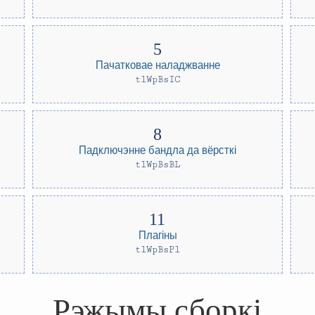
Пачатковае наладжванне
tlWpBsIC
Падключэнне бандла да вёрсткі
tlWpBsBL
Плагіны
tlWpBsPl
Рэжымы сборкі