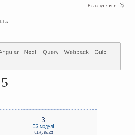
Беларуская
▼
 ЕГЭ.
Angular
Next
jQuery
Webpack
Gulp
 5
ES мадулі
tlWpBsEM