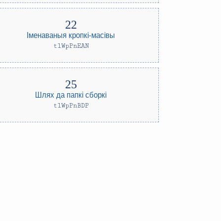
Іменаваныя кропкі-масівы
tlWpPnEAN
Шлях да папкі сборкі
tlWpPnBDP