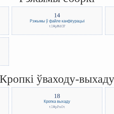
Рэжымы ў файле канфігурацыі
tlWpMdCF
Кропкі ўваходу-выхад
Кропка выхаду
tlWpPnOt