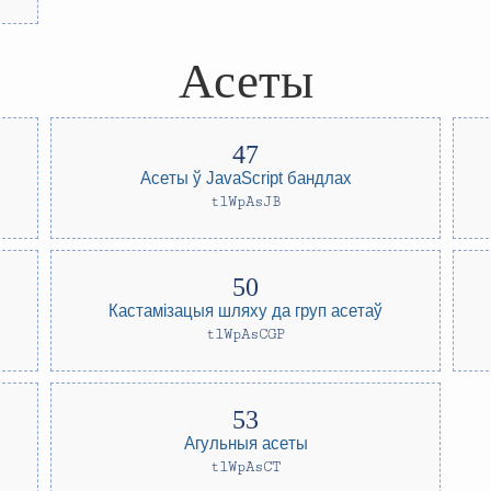
Асеты
Асеты ў JavaScript бандлах
tlWpAsJB
Кастамізацыя шляху да груп асетаў
tlWpAsCGP
Агульныя асеты
tlWpAsCT