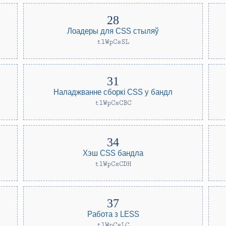
Лоадеры для CSS стыляў
tlWpCsSL
Наладжванне сборкі CSS у бандл
tlWpCsCBC
Хэш CSS бандла
tlWpCsCDH
Работа з LESS
tlWpCsLC