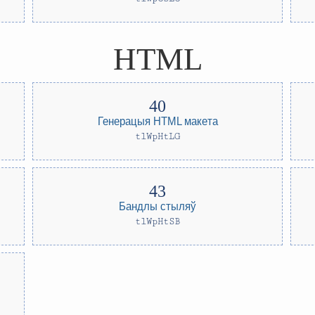
HTML
Генерацыя HTML макета
tlWpHtLG
Бандлы стыляў
tlWpHtSB