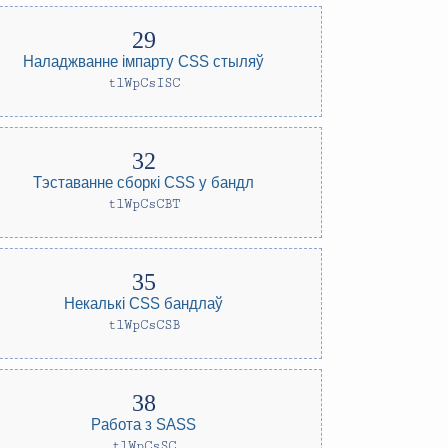
Наладжванне імпарту CSS стыляў
tlWpCsISC
Тэставанне сборкі CSS у бандл
tlWpCsCBT
Некалькі CSS бандлаў
tlWpCsCSB
Работа з SASS
tlWpCsSC