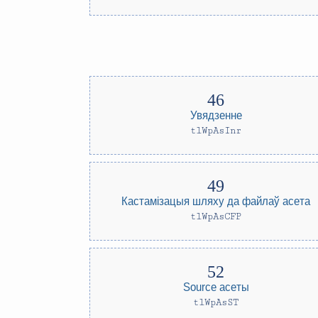
Увядзенне
tlWpAsInr
Кастамізацыя шляху да файлаў асета
tlWpAsCFP
Source асеты
tlWpAsST