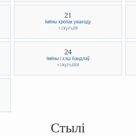
Імёны кропак уваходу
tlWpPnEN
Імёны і хэш бандлаў
tlWpPnBHN
Стылі