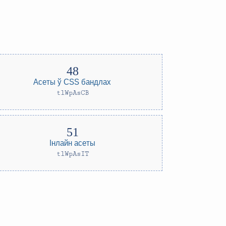
Асеты ў CSS бандлах
tlWpAsCB
Інлайн асеты
tlWpAsIT