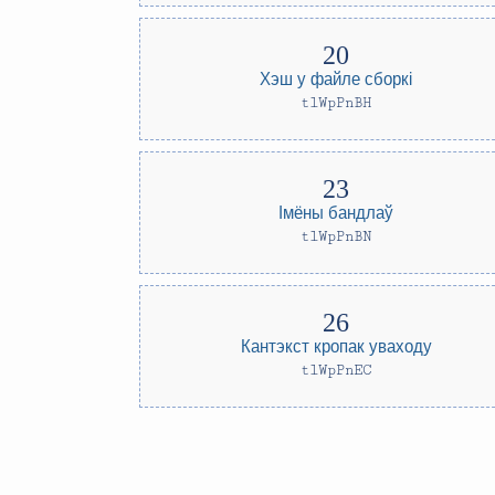
Хэш у файле сборкі
tlWpPnBH
Імёны бандлаў
tlWpPnBN
Кантэкст кропак уваходу
tlWpPnEC