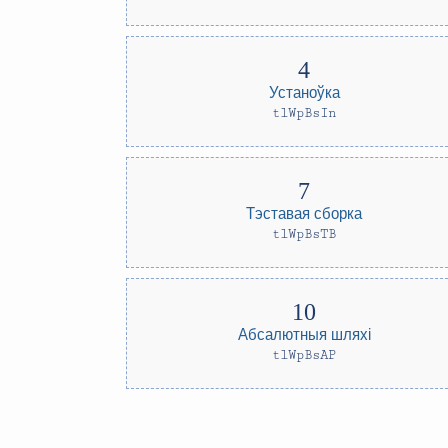
Устаноўка
tlWpBsIn
Тэставая сборка
tlWpBsTB
Абсалютныя шляхі
tlWpBsAP