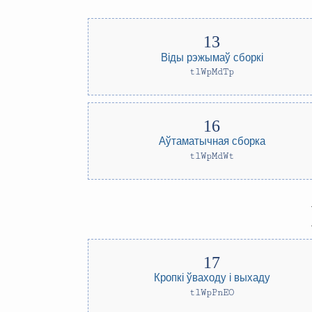
Віды рэжымаў сборкі
tlWpMdTp
Аўтаматычная сборка
tlWpMdWt
Кропкі ўваходу і выхаду
tlWpPnEO