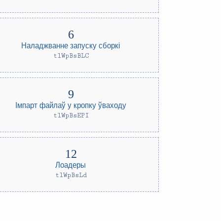
Наладжванне запуску сборкі
tlWpBsBLC
Імпарт файлаў у кропку ўваходу
tlWpBsEPI
Лоадеры
tlWpBsLd