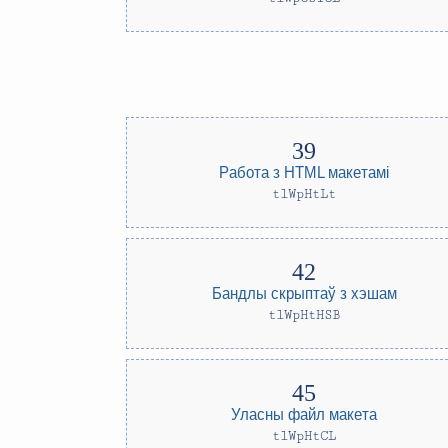
Работа з HTML макетамі
tlWpHtLt
Бандлы скрыптаў з хэшам
tlWpHtHSB
Уласны файл макета
tlWpHtCL