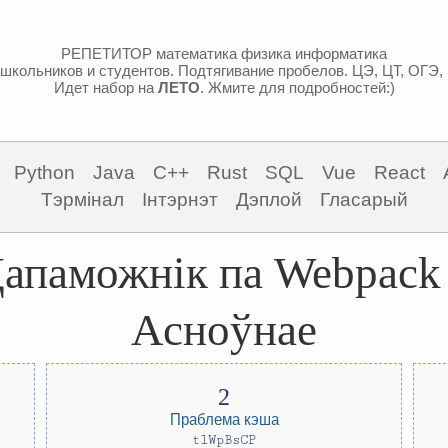
РЕПЕТИТОР математика физика информатика
школьников и студентов. Подтягивание пробелов. ЦЭ, ЦТ, ОГЭ,
Идет набор на
ЛЕТО
. Жмите для подробностей:)
Python
Java
C++
Rust
SQL
Vue
React
Тэрмінал
Інтэрнэт
Дэплой
Гласарый
апаможнік па Webpack
Асноўнае
Праблема кэша
tlWpBsCP