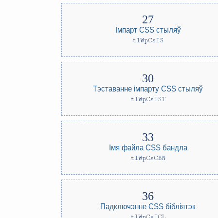
Імпарт CSS стыляў
tlWpCsIS
Тэставанне імпарту CSS стыляў
tlWpCsIST
Імя файла CSS бандла
tlWpCsCBN
Падключэнне CSS бібліятэк
tlWpCsICL