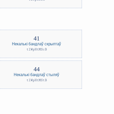
Некалькі бандлаў скрыптаў
tlWpHtMScB
Некалькі бандлаў стыляў
tlWpHtMStB