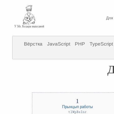
Для 
Вёрстка
JavaScript
PHP
TypeScript
Д
Прынцып работы
tlWpBsInr