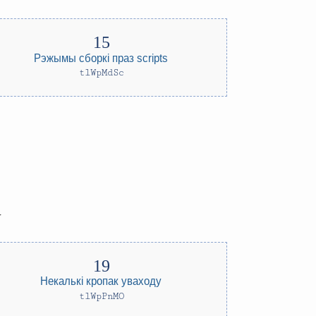
Рэжымы сборкі праз scripts
tlWpMdSc
у
Некалькі кропак уваходу
tlWpPnMO