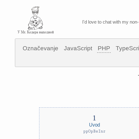
I'd love to chat with my non-
Označevanje
JavaScript
PHP
TypeScri
Uvod
ppOpBsInr