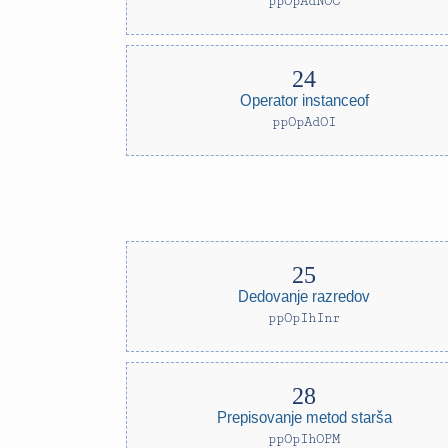
ppOpAdNOC
Operator instanceof
ppOpAdOI
Dedovanje razredov
ppOpIhInr
Prepisovanje metod starša
ppOpIhOPM