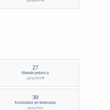
ppOpAdPBR
Metode potomca
ppOpIhOCM
Konstruktor pri dedovanju
ppOpIhCn