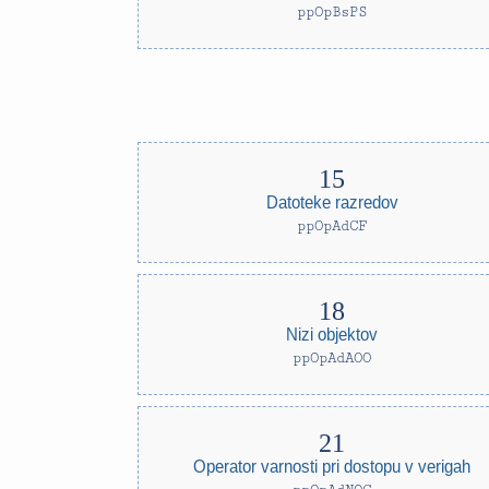
ppOpBsPS
Datoteke razredov
ppOpAdCF
Nizi objektov
ppOpAdAOO
Operator varnosti pri dostopu v verigah