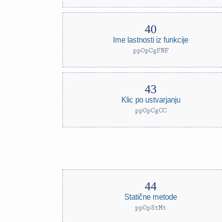
Ime lastnosti iz funkcije
ppOpCgPNF
Klic po ustvarjanju
ppOpCgCC
Statične metode
ppOpStMt