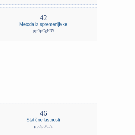
Metoda iz spremenljivke
ppOpCgMNV
Statične lastnosti
ppOpStPr