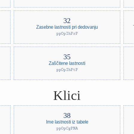
Zasebne lastnosti pri dedovanju
ppOpIhPrP
Zaščitene lastnosti
ppOpIhPtP
Klici
Ime lastnosti iz tabele
ppOpCgPNA