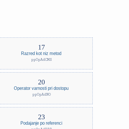
Razred kot niz metod
ppOpAdCMS
Operator varnosti pri dostopu
ppOpAdNO
Podajanje po referenci