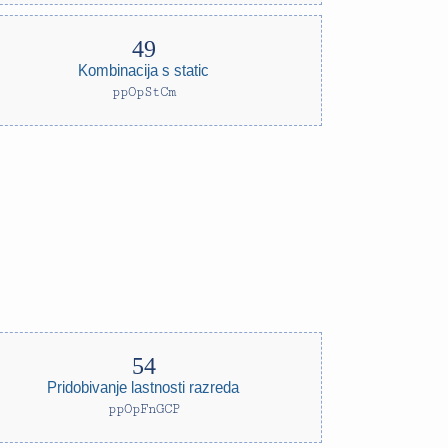
Kombinacija s static
ppOpStCm
Pridobivanje lastnosti razreda
ppOpFnGCP