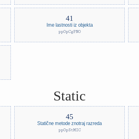
Ime lastnosti iz objekta
ppOpCgPNO
Static
Statične metode znotraj razreda
ppOpStMIC