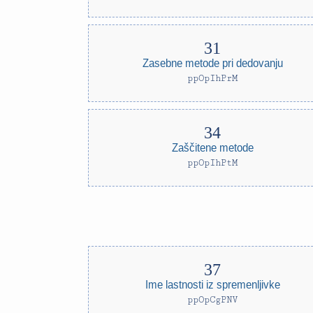
Zasebne metode pri dedovanju
ppOpIhPrM
Zaščitene metode
ppOpIhPtM
Ime lastnosti iz spremenljivke
ppOpCgPNV