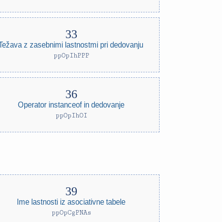
Težava z zasebnimi lastnostmi pri dedovanju
ppOpIhPPP
Operator instanceof in dedovanje
ppOpIhOI
Ime lastnosti iz asociativne tabele
ppOpCgPNAs