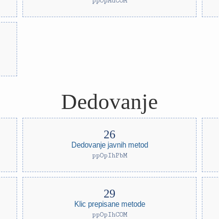
ppOpAdCOM
Dedovanje
Dedovanje javnih metod
ppOpIhPbM
Klic prepisane metode
ppOpIhCOM