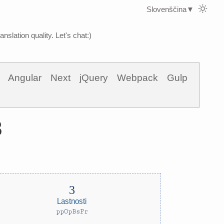
Slovenščina
▼
nslation quality. Let's chat:)
Angular
Next
jQuery
Webpack
Gulp
8
Lastnosti
ppOpBsPr