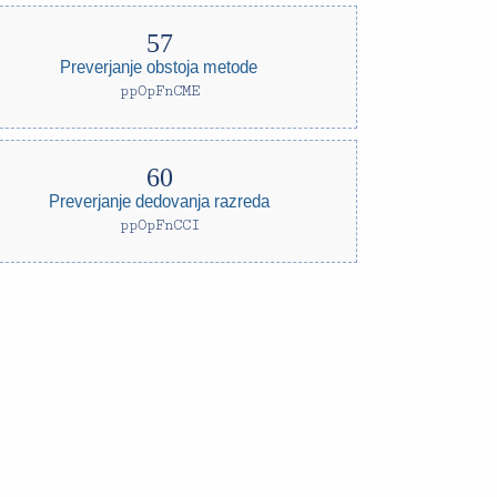
Preverjanje obstoja metode
ppOpFnCME
Preverjanje dedovanja razreda
ppOpFnCCI