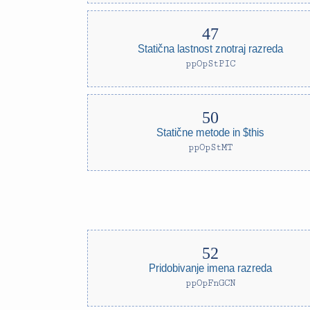
Statična lastnost znotraj razreda
ppOpStPIC
Statične metode in $this
ppOpStMT
Pridobivanje imena razreda
ppOpFnGCN