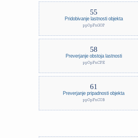
Pridobivanje lastnosti objekta
ppOpFnGOP
Preverjanje obstoja lastnosti
ppOpFnCPE
Preverjanje pripadnosti objekta
ppOpFnCOB