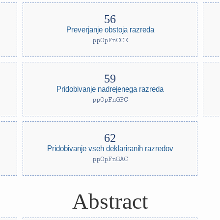
Preverjanje obstoja razreda
ppOpFnCCE
Pridobivanje nadrejenega razreda
ppOpFnGPC
Pridobivanje vseh deklariranih razredov
ppOpFnGAC
Abstract