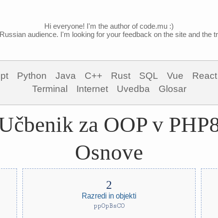
Hi everyone! I'm the author of code.mu :)
Russian audience. I'm looking for your feedback on the site and the tra
pt
Python
Java
C++
Rust
SQL
Vue
React
Terminal
Internet
Uvedba
Glosar
Učbenik za OOP v PHP
Osnove
Razredi in objekti
ppOpBsCO