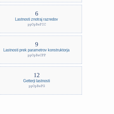
Lastnosti znotraj razredov
ppOpBsPIC
Lastnosti prek parametrov konstruktorja
ppOpBsCPP
Getterji lastnosti
ppOpBsPG