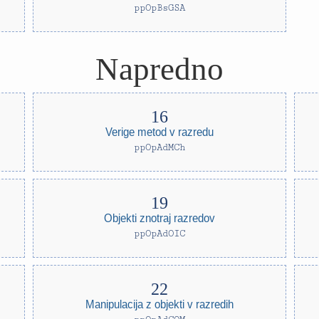
ppOpBsGSA
Napredno
Verige metod v razredu
ppOpAdMCh
Objekti znotraj razredov
ppOpAdOIC
Manipulacija z objekti v razredih