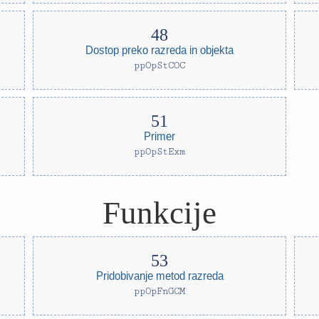
Dostop preko razreda in objekta
ppOpStCOC
Primer
ppOpStExm
Funkcije
Pridobivanje metod razreda
ppOpFnGCM