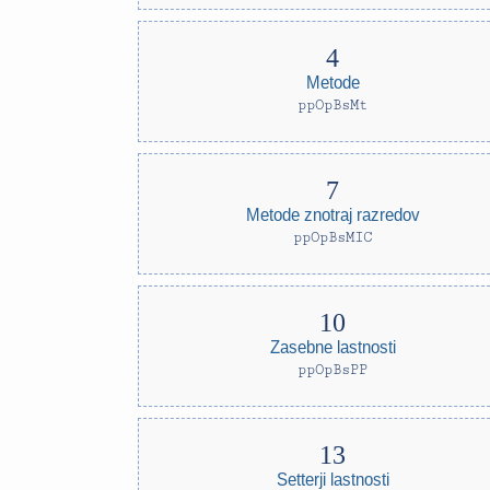
Metode
ppOpBsMt
Metode znotraj razredov
ppOpBsMIC
Zasebne lastnosti
ppOpBsPP
Setterji lastnosti