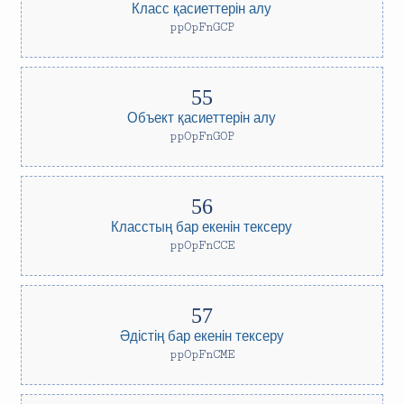
Класс қасиеттерін алу
ppOpFnGCP
Объект қасиеттерін алу
ppOpFnGOP
Класстың бар екенін тексеру
ppOpFnCCE
Әдістің бар екенін тексеру
ppOpFnCME