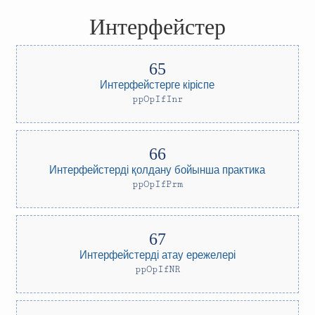
Интерфейстер
Интерфейстерге кіріспе
ppOpIfInr
Интерфейстерді қолдану бойынша практика
ppOpIfPrm
Интерфейстерді атау ережелері
ppOpIfNR