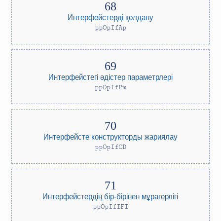
Интерфейстерді қолдану
ppOpIfAp
Интерфейстегі әдістер параметрлері
ppOpIfPm
Интерфейсте конструкторды жариялау
ppOpIfCD
Интерфейстердің бір-бірінен мұрагерлігі
ppOpIfIFI