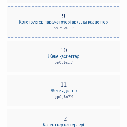
Конструктор параметрлері арқылы қасиеттер
ppOpBsCPP
Жеке қасиеттер
ppOpBsPP
Жеке әдістер
ppOpBsPM
Қасиеттер геттерлері