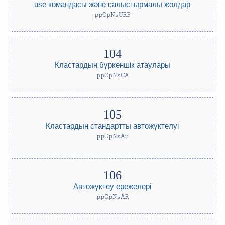
use командасы және салыстырмалы жолдар
ppOpNsURP
Кластардың бүркеншік атаулары
ppOpNsCA
Кластардың стандартты автожүктелуі
ppOpNsAu
Автожүктеу ережелері
ppOpNsAR