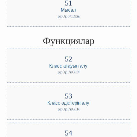
Мысал
ppOpStExm
Функциялар
Класс атауын алу
ppOpFnGCN
Класс әдістерін алу
ppOpFnGCM