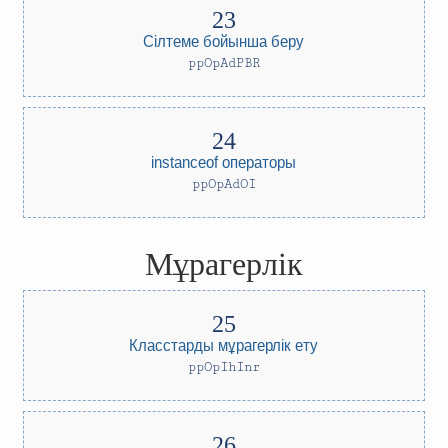
Сілтеме бойынша беру
ppOpAdPBR
instanceof операторы
ppOpAdOI
Мұрагерлік
Класстарды мұрагерлік ету
ppOpIhInr