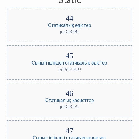
Статикалық әдістер
ppOpStMt
Сынып ішіндегі статикалық әдістер
ppOpStMIC
Статикалық қасиеттер
ppOpStPr
Сынып ішіндегі статикалық қасиет