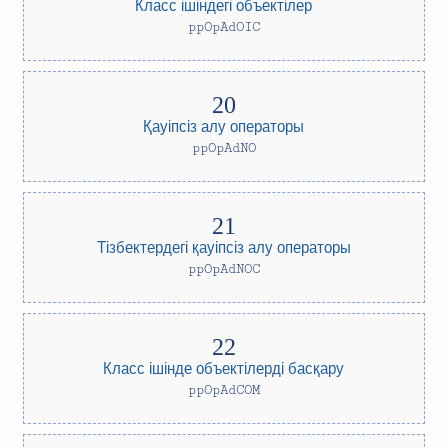
Класс ішіндегі объектілер
ppOpAdOIC
Қауіпсіз алу операторы
ppOpAdNO
Тізбектердегі қауіпсіз алу операторы
ppOpAdNOC
Класс ішінде объектілерді басқару
ppOpAdCOM