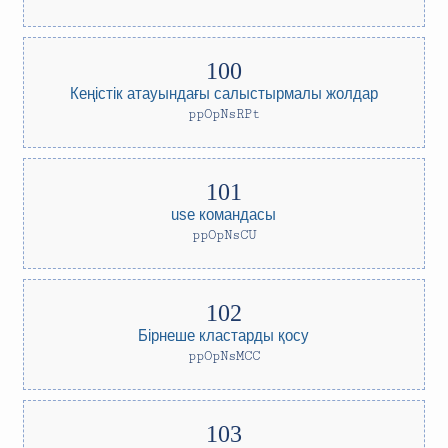
Кеңістік атауындағы салыстырмалы жолдар
ppOpNsRPt
use командасы
ppOpNsCU
Бірнеше кластарды қосу
ppOpNsMCC