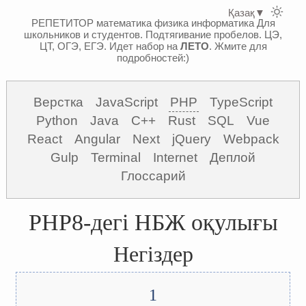
Қазақ
▼
РЕПЕТИТОР математика физика информатика
Для
школьников и студентов. Подтягивание пробелов. ЦЭ,
ЦТ, ОГЭ, ЕГЭ.
Идет набор на
ЛЕТО
. Жмите для
подробностей:)
Верстка
JavaScript
PHP
TypeScript
Python
Java
C++
Rust
SQL
Vue
React
Angular
Next
jQuery
Webpack
Gulp
Terminal
Internet
Деплой
Глоссарий
PHP8-дегі НБЖ оқулығы
Негіздер