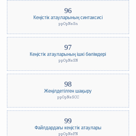
Кеңістік атауларының синтаксисі
ppOpNsSn
Кеңістік атауларының ішкі бөлімдері
ppOpNsSN
Жеңілдетілген шақыру
ppOpNsSCC
Файлдардағы кеңістік атаулары
ppOpNsFN