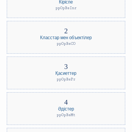
Кіріспе
ppOpBsInr
Класстар мен объектілер
ppOpBsCO
Қасиеттер
ppOpBsPr
Әдістер
ppOpBsMt