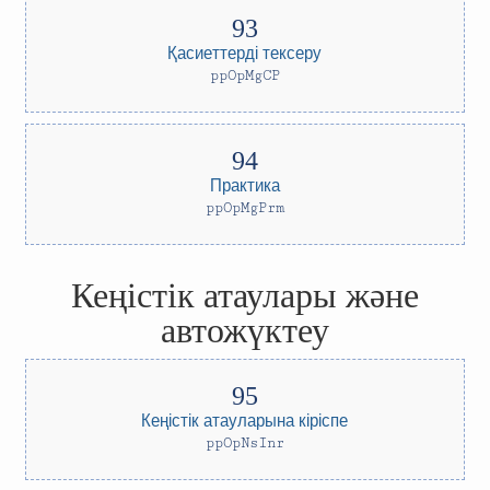
Қасиеттерді тексеру
ppOpMgCP
Практика
ppOpMgPrm
Кеңістік атаулары және
автожүктеу
Кеңістік атауларына кіріспе
ppOpNsInr