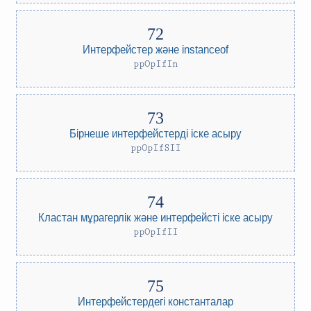
Интерфейстер және instanceof
ppOpIfIn
Бірнеше интерфейстерді іске асыру
ppOpIfSII
Кластан мұрагерлік және интерфейсті іске асыру
ppOpIfII
Интерфейстердегі константалар