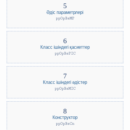
Әдіс параметрлері
ppOpBsMP
Класс ішіндегі қасиеттер
ppOpBsPIC
Класс ішіндегі әдістер
ppOpBsMIC
Конструктор
ppOpBsCn