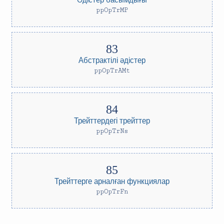
ppOpTrMP
Абстрактілі әдістер
ppOpTrAMt
Трейттердегі трейттер
ppOpTrNs
Трейттерге арналған функциялар
ppOpTrFn