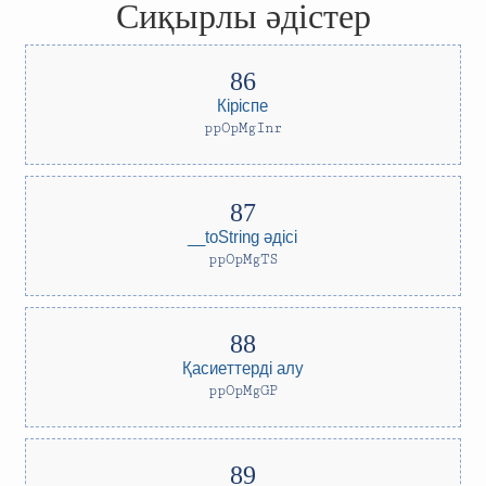
Сиқырлы әдістер
Кіріспе
ppOpMgInr
__toString әдісі
ppOpMgTS
Қасиеттерді алу
ppOpMgGP