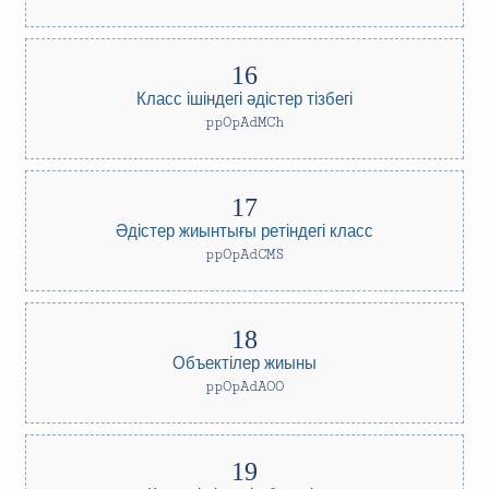
Класс ішіндегі әдістер тізбегі
ppOpAdMCh
Әдістер жиынтығы ретіндегі класс
ppOpAdCMS
Объектілер жиыны
ppOpAdAOO