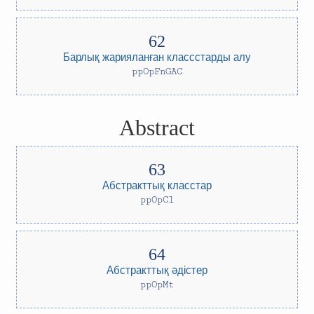
Барлық жарияланған классстарды алу
ppOpFnGAC
Abstract
Абстракттық класстар
ppOpCl
Абстракттық әдістер
ppOpMt