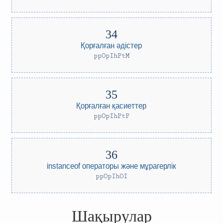
Қорғалған әдістер
ppOpIhPtM
Қорғалған қасиеттер
ppOpIhPtP
instanceof операторы және мұрагерлік
ppOpIhOI
Шақырулар