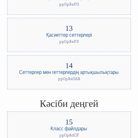
ppOpBsPG
Қасиеттер сеттерлері
ppOpBsPS
Сеттерлер мен геттерлердің артықшылықтары
ppOpBsGSA
Кәсіби деңгей
Класс файлдары
ppOpAdCF