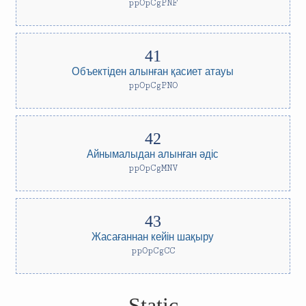
ppOpCgPNF
Объектіден алынған қасиет атауы
ppOpCgPNO
Айнымалыдан алынған әдіс
ppOpCgMNV
Жасағаннан кейін шақыру
ppOpCgCC
Static