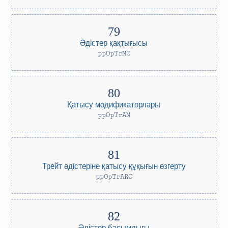
Әдістер қақтығысы
ppOpTrMC
Қатысу модификаторлары
ppOpTrAM
Трейт әдістеріне қатысу құқығын өзгерту
ppOpTrARC
Әдістер басымдығы