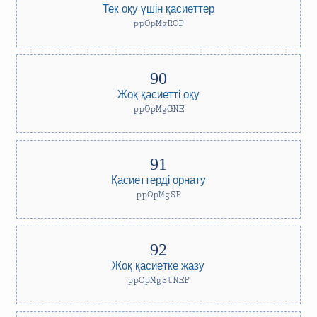
Тек оқу үшін қасиеттер
ppOpMgROP
Жоқ қасиетті оқу
ppOpMgGNE
Қасиеттерді орнату
ppOpMgSP
Жоқ қасиетке жазу
ppOpMgStNEP