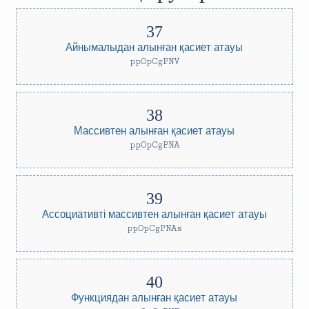
Айнымалыдан алынған қасиет атауы
ppOpCgPNV
Массивтен алынған қасиет атауы
ppOpCgPNA
Ассоциативті массивтен алынған қасиет атауы
ppOpCgPNAs
Функциядан алынған қасиет атауы