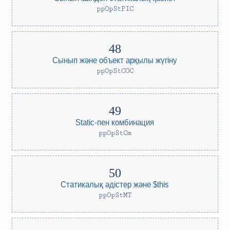
ppOpStPIC
Сынып және объект арқылы жүгіну
ppOpStCOC
Static-пен комбинация
ppOpStCm
Статикалық әдістер және $this
ppOpStMT