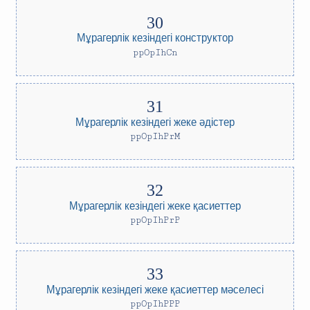
Мұрагерлік кезіндегі конструктор
ppOpIhCn
Мұрагерлік кезіндегі жеке әдістер
ppOpIhPrM
Мұрагерлік кезіндегі жеке қасиеттер
ppOpIhPrP
Мұрагерлік кезіндегі жеке қасиеттер мәселесі
ppOpIhPPP