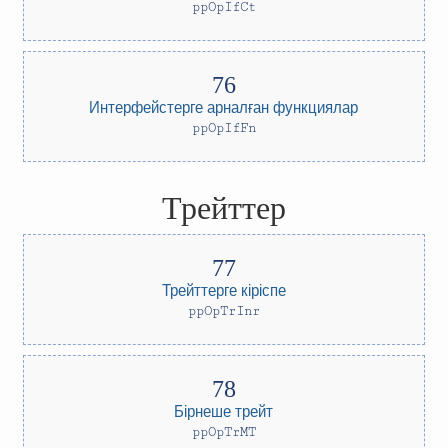
ppOpIfCt
Интерфейстерге арналған функциялар
ppOpIfFn
Трейттер
Трейттерге кіріспе
ppOpTrInr
Бірнеше трейт
ppOpTrMT