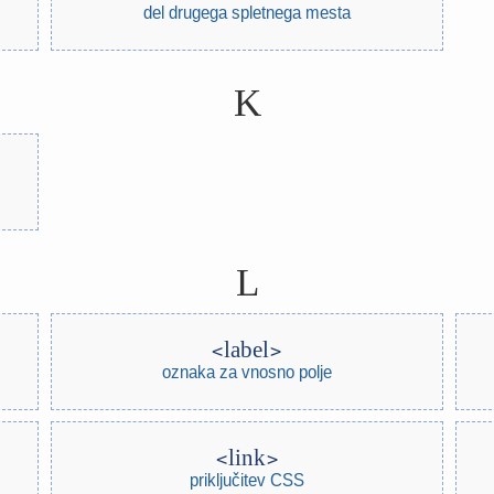
del drugega spletnega mesta
K
L
label
oznaka za vnosno polje
link
priključitev CSS