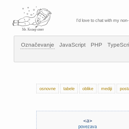
I'd love to chat with my non-
Označevanje
JavaScript
PHP
TypeScri
osnovne
tabele
oblike
mediji
post
a
povezava