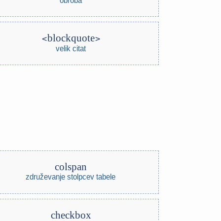
blockquote
velik citat
colspan
združevanje stolpcev tabele
checkbox