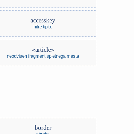
accesskey
hitre tipke
article
neodvisen fragment spletnega mesta
border
obroba