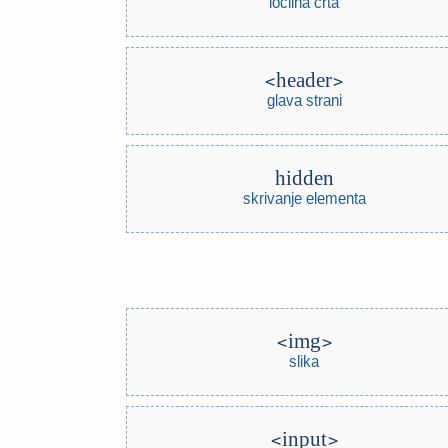
ločilna črta
header
glava strani
hidden
skrivanje elementa
img
slika
input