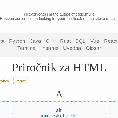
Hi everyone! I'm the author of code.mu :)
Russian audience. I'm looking for your feedback on the site and the tra
pt
Python
Java
C++
Rust
SQL
Vue
React
Terminal
Internet
Uvedba
Glosar
Priročnik za HTML
avitev
redke
A
alt
nadomestno besedilo