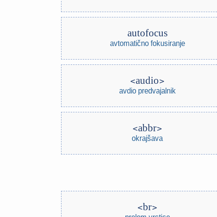
autofocus
avtomatično fokusiranje
audio
avdio predvajalnik
abbr
okrajšava
br
prelom vrstice