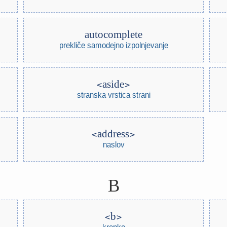
autocomplete
prekliče samodejno izpolnjevanje
aside
stranska vrstica strani
address
naslov
B
b
krepko