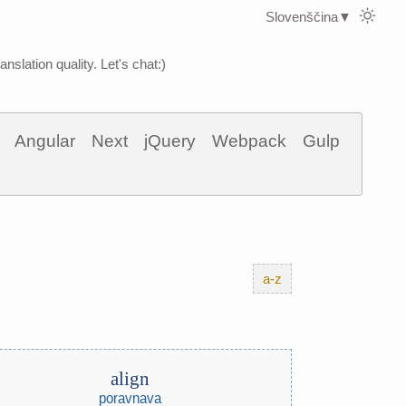
Slovenščina
▼
nslation quality. Let's chat:)
Angular
Next
jQuery
Webpack
Gulp
a-z
align
poravnava