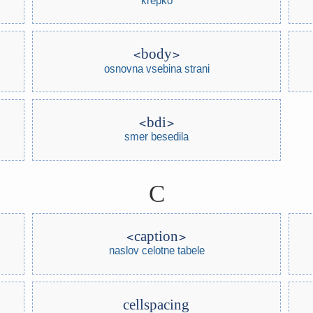
body
osnovna vsebina strani
bdi
smer besedila
C
caption
naslov celotne tabele
cellspacing