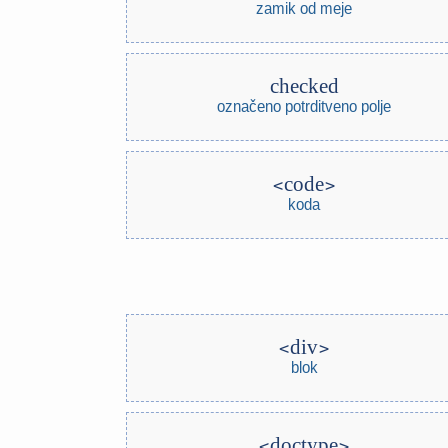
zamik od meje
checked
označeno potrditveno polje
code
koda
div
blok
doctype