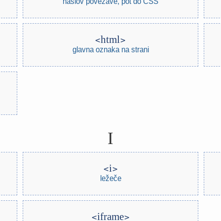
naslov povezave, pot do CSS
html
glavna oznaka na strani
I
i
ležeče
iframe