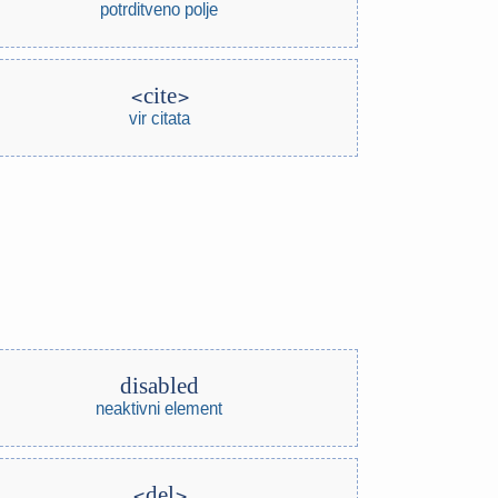
potrditveno polje
cite
vir citata
disabled
neaktivni element
del