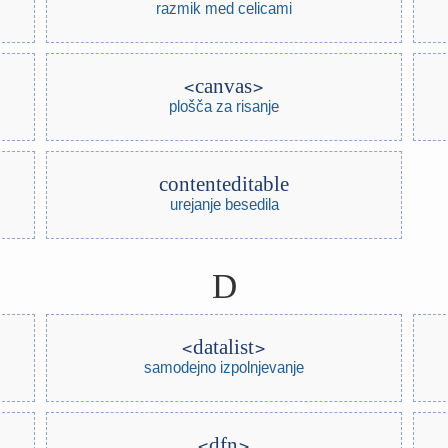
razmik med celicami
canvas
plošča za risanje
contenteditable
urejanje besedila
D
datalist
samodejno izpolnjevanje
dfn