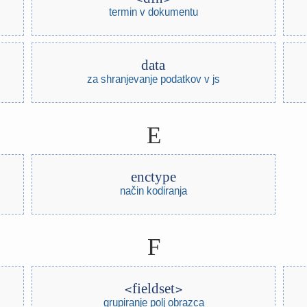
termin v dokumentu
data
za shranjevanje podatkov v js
E
enctype
način kodiranja
F
fieldset
grupiranje polj obrazca