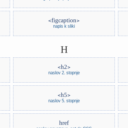
figcaption
napis k sliki
H
h2
naslov 2. stopnje
h5
naslov 5. stopnje
href