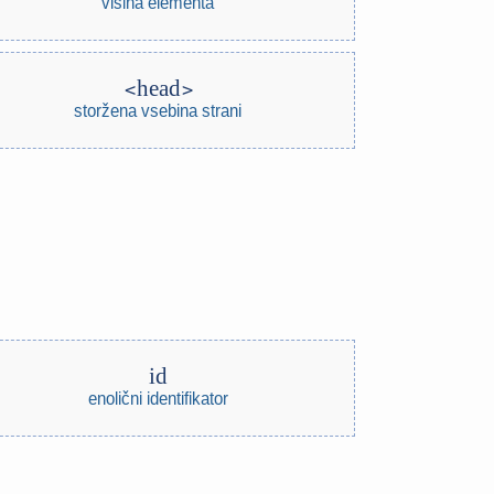
višina elementa
head
storžena vsebina strani
id
enolični identifikator