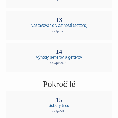
Nastavovanie vlastností (setters)
ppOpBsPS
Výhody setterov a getterov
ppOpBsGSA
Pokročilé
Súbory tried
ppOpAdCF