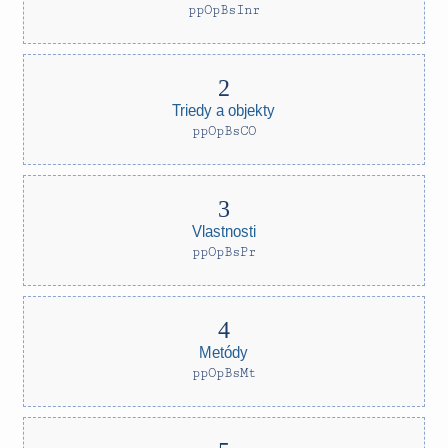
ppOpBsInr
Triedy a objekty
ppOpBsCO
Vlastnosti
ppOpBsPr
Metódy
ppOpBsMt