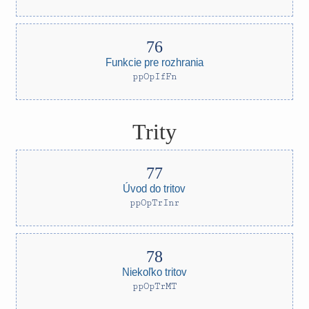
Funkcie pre rozhrania
ppOpIfFn
Trity
Úvod do tritov
ppOpTrInr
Niekoľko tritov
ppOpTrMT