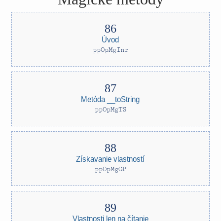
Úvod
ppOpMgInr
Metóda __toString
ppOpMgTS
Získavanie vlastností
ppOpMgGP
Vlastnosti len na čítanie