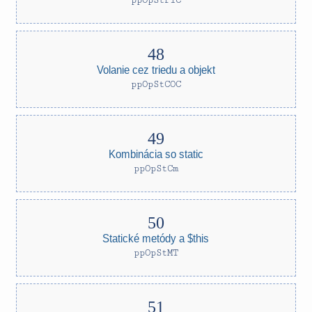
ppOpStPIC
Volanie cez triedu a objekt
ppOpStCOC
Kombinácia so static
ppOpStCm
Statické metódy a $this
ppOpStMT