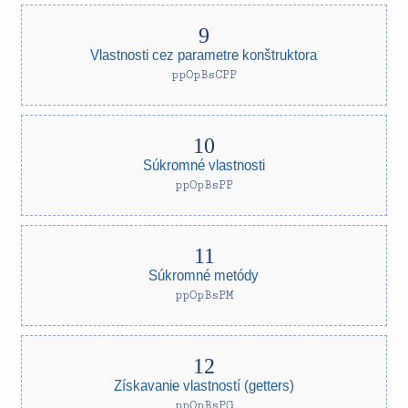
Vlastnosti cez parametre konštruktora
ppOpBsCPP
Súkromné vlastnosti
ppOpBsPP
Súkromné metódy
ppOpBsPM
Získavanie vlastností (getters)
ppOpBsPG