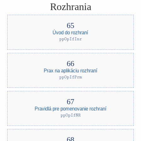
Rozhrania
Úvod do rozhraní
ppOpIfInr
Prax na aplikáciu rozhraní
ppOpIfPrm
Pravidlá pre pomenovanie rozhraní
ppOpIfNR