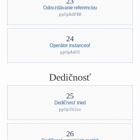
Odovzdávanie referenciou
ppOpAdPBR
Operátor instanceof
ppOpAdOI
Dedičnosť
Dedičnosť tried
ppOpIhInr