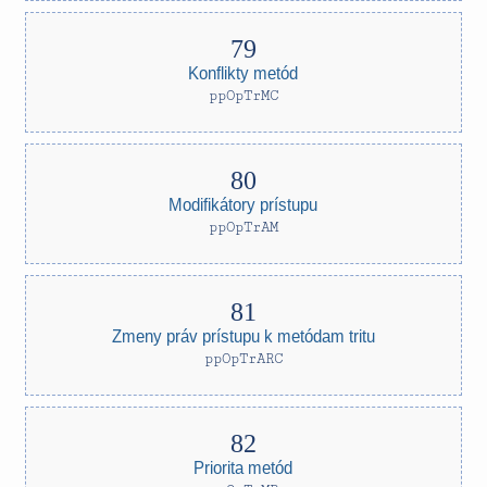
Konflikty metód
ppOpTrMC
Modifikátory prístupu
ppOpTrAM
Zmeny práv prístupu k metódam tritu
ppOpTrARC
Priorita metód