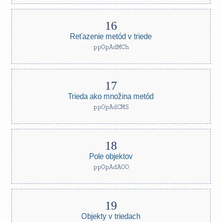
Reťazenie metód v triede
ppOpAdMCh
Trieda ako množina metód
ppOpAdCMS
Pole objektov
ppOpAdAOO
Objekty v triedach