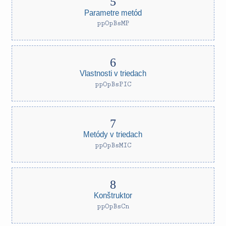
Parametre metód
ppOpBsMP
Vlastnosti v triedach
ppOpBsPIC
Metódy v triedach
ppOpBsMIC
Konštruktor
ppOpBsCn