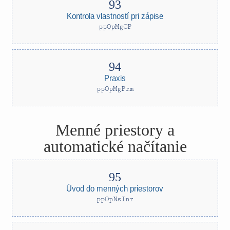
Kontrola vlastností pri zápise
ppOpMgCP
Praxis
ppOpMgPrm
Menné priestory a
automatické načítanie
Úvod do menných priestorov
ppOpNsInr