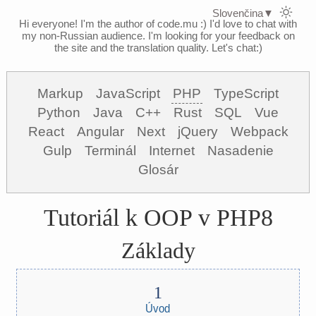
Slovenčina
▼
Hi everyone! I'm the author of code.mu :)
I'd love to chat with
my non-Russian audience. I'm looking for your feedback on
the site and the translation quality. Let's chat:)
Markup
JavaScript
PHP
TypeScript
Python
Java
C++
Rust
SQL
Vue
React
Angular
Next
jQuery
Webpack
Gulp
Terminál
Internet
Nasadenie
Glosár
Tutoriál k OOP v PHP8
Základy
Úvod