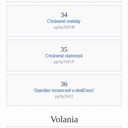
Chránené metódy
ppOpIhPtM
Chránené vlastnosti
ppOpIhPtP
Operátor instanceof a dedičnosť
ppOpIhOI
Volania