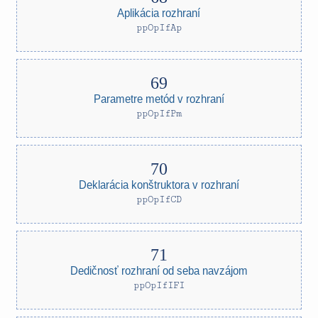
Aplikácia rozhraní
ppOpIfAp
Parametre metód v rozhraní
ppOpIfPm
Deklarácia konštruktora v rozhraní
ppOpIfCD
Dedičnosť rozhraní od seba navzájom
ppOpIfIFI