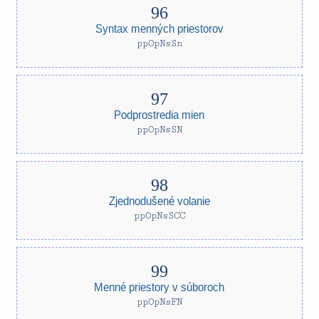
Syntax menných priestorov
ppOpNsSn
Podprostredia mien
ppOpNsSN
Zjednodušené volanie
ppOpNsSCC
Menné priestory v súboroch
ppOpNsFN