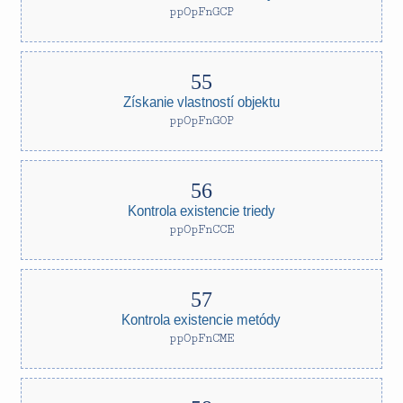
ppOpFnGCP
Získanie vlastností objektu
ppOpFnGOP
Kontrola existencie triedy
ppOpFnCCE
Kontrola existencie metódy
ppOpFnCME