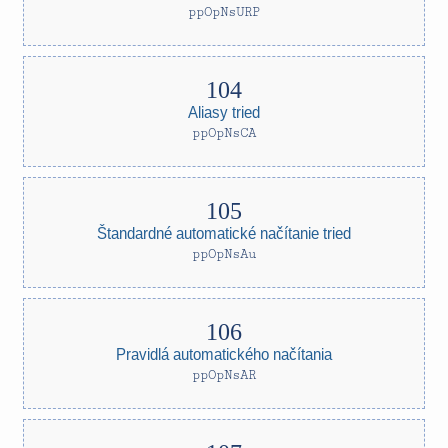
ppOpNsURP
Aliasy tried
ppOpNsCA
Štandardné automatické načítanie tried
ppOpNsAu
Pravidlá automatického načítania
ppOpNsAR