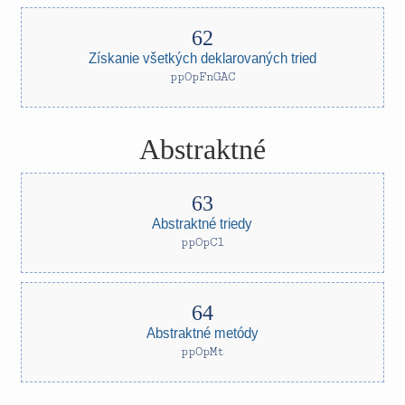
Získanie všetkých deklarovaných tried
ppOpFnGAC
Abstraktné
Abstraktné triedy
ppOpCl
Abstraktné metódy
ppOpMt