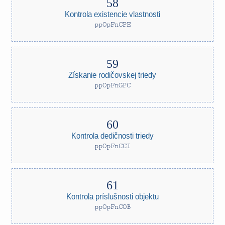
Kontrola existencie vlastnosti
ppOpFnCPE
Získanie rodičovskej triedy
ppOpFnGPC
Kontrola dedičnosti triedy
ppOpFnCCI
Kontrola príslušnosti objektu
ppOpFnCOB