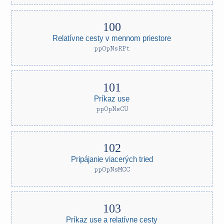
Relatívne cesty v mennom priestore
ppOpNsRPt
Príkaz use
ppOpNsCU
Pripájanie viacerých tried
ppOpNsMCC
Príkaz use a relatívne cesty