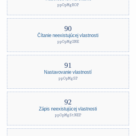
ppOpMgROP
Čítanie neexistujúcej vlastnosti
ppOpMgGNE
Nastavovanie vlastností
ppOpMgSP
Zápis neexistujúcej vlastnosti
ppOpMgStNEP