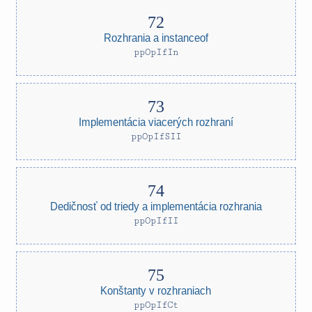
Rozhrania a instanceof
ppOpIfIn
Implementácia viacerých rozhraní
ppOpIfSII
Dedičnosť od triedy a implementácia rozhrania
ppOpIfII
Konštanty v rozhraniach
ppOpIfCt