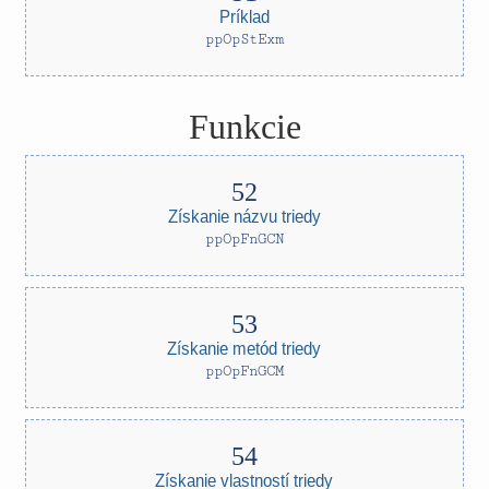
Príklad
ppOpStExm
Funkcie
Získanie názvu triedy
ppOpFnGCN
Získanie metód triedy
ppOpFnGCM
Získanie vlastností triedy