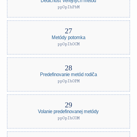
Dedičnosť verejných metód
ppOpIhPbM
Metódy potomka
ppOpIhOCM
Predefinovanie metód rodiča
ppOpIhOPM
Volanie predefinovanej metódy
ppOpIhCOM