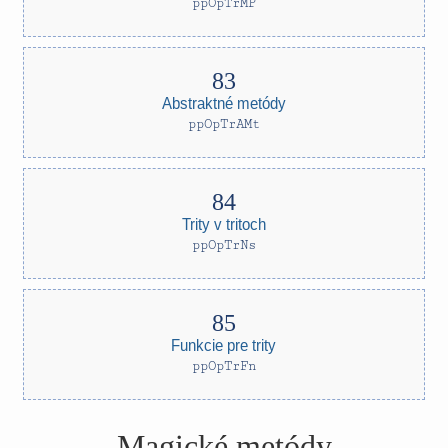
ppOpTrMP
Abstraktné metódy
ppOpTrAMt
Trity v tritoch
ppOpTrNs
Funkcie pre trity
ppOpTrFn
Magické metódy