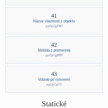
Názov vlastnosti z objektu
ppOpCgPNO
Metóda z premennej
ppOpCgMNV
Volanie po vytvorení
ppOpCgCC
Statické