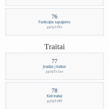
Funkcijos sąsajoms
ppOpIfFn
Traitai
Įvadas į traitus
ppOpTrInr
Keli traitai
ppOpTrMT