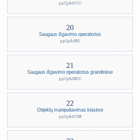
ppOpAdOIC
Saugaus išgavimo operatorius
ppOpAdNO
Saugaus išgavimo operatorius grandinėse
ppOpAdNOC
Objektų manipuliavimas klasėse
ppOpAdCOM