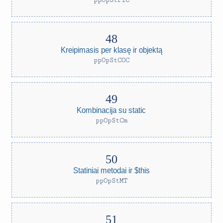
ppOpStPIC
Kreipimasis per klasę ir objektą
ppOpStCOC
Kombinacija su static
ppOpStCm
Statiniai metodai ir $this
ppOpStMT