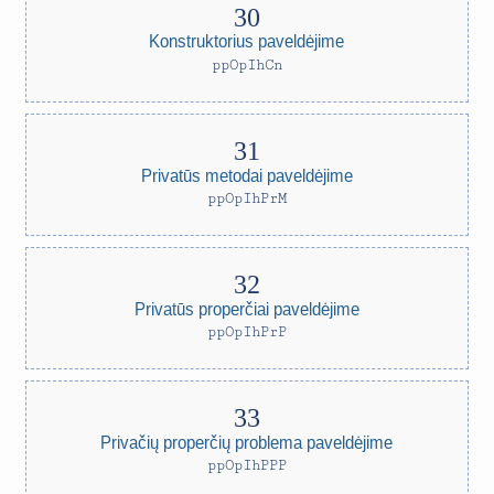
Konstruktorius paveldėjime
ppOpIhCn
Privatūs metodai paveldėjime
ppOpIhPrM
Privatūs properčiai paveldėjime
ppOpIhPrP
Privačių properčių problema paveldėjime
ppOpIhPPP