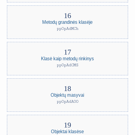
Metodų grandinės klasėje
ppOpAdMCh
Klasė kaip metodų rinkinys
ppOpAdCMS
Objektų masyvai
ppOpAdAOO
Objektai klasėse