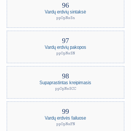
Vardų erdvių sintaksė
ppOpNsSn
Vardų erdvių pakopos
ppOpNsSN
Supaprastintas kreipimasis
ppOpNsSCC
Vardų erdvės failuose
ppOpNsFN