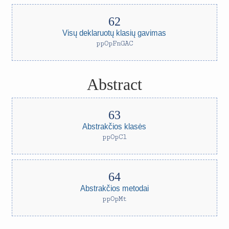
Visų deklaruotų klasių gavimas
ppOpFnGAC
Abstract
Abstrakčios klasės
ppOpCl
Abstrakčios metodai
ppOpMt