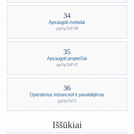
Apsaugoti metodai
ppOpIhPtM
Apsaugoti properčiai
ppOpIhPtP
Operatorius instanceof ir paveldėjimas
ppOpIhOI
Iššūkiai