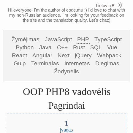
Lietuvių
▼
Hi everyone! I'm the author of code.mu :)
I'd love to chat with
my non-Russian audience. I'm looking for your feedback on
the site and the translation quality. Let's chat:)
Žymėjimas
JavaScript
PHP
TypeScript
Python
Java
C++
Rust
SQL
Vue
React
Angular
Next
jQuery
Webpack
Gulp
Terminalas
Internetas
Diegimas
Žodynėlis
OOP PHP8 vadovėlis
Pagrindai
Įvadas