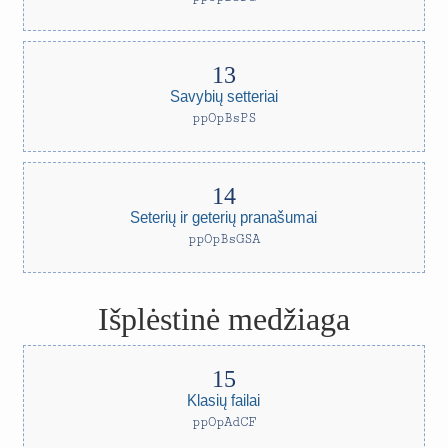
Savybių setteriai
ppOpBsPS
Seterių ir geterių pranašumai
ppOpBsGSA
Išplėstinė medžiaga
Klasių failai
ppOpAdCF