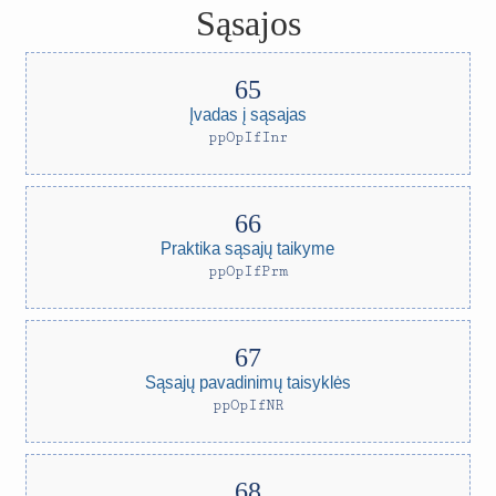
Sąsajos
Įvadas į sąsajas
ppOpIfInr
Praktika sąsajų taikyme
ppOpIfPrm
Sąsajų pavadinimų taisyklės
ppOpIfNR