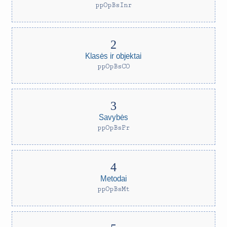
ppOpBsInr
Klasės ir objektai
ppOpBsCO
Savybės
ppOpBsPr
Metodai
ppOpBsMt