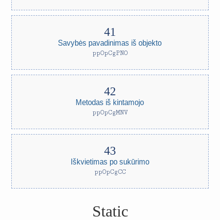
Savybės pavadinimas iš objekto
ppOpCgPNO
Metodas iš kintamojo
ppOpCgMNV
Iškvietimas po sukūrimo
ppOpCgCC
Static