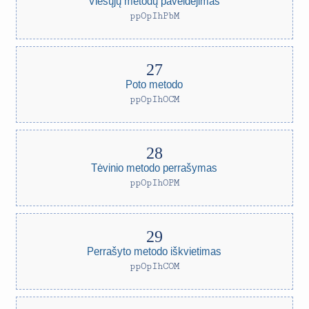
Viešųjų metodų paveldėjimas
ppOpIhPbM
Poto metodo
ppOpIhOCM
Tėvinio metodo perrašymas
ppOpIhOPM
Perrašyto metodo iškvietimas
ppOpIhCOM