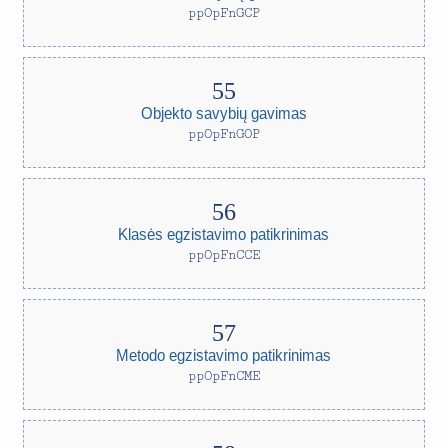
ppOpFnGCP
Objekto savybių gavimas
ppOpFnGOP
Klasės egzistavimo patikrinimas
ppOpFnCCE
Metodo egzistavimo patikrinimas
ppOpFnCME