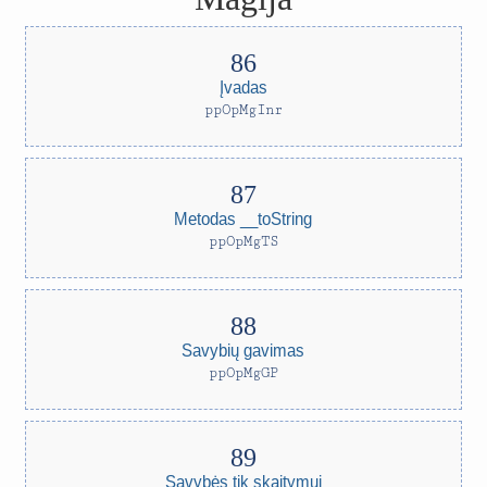
Įvadas
ppOpMgInr
Metodas __toString
ppOpMgTS
Savybių gavimas
ppOpMgGP
Savybės tik skaitymui