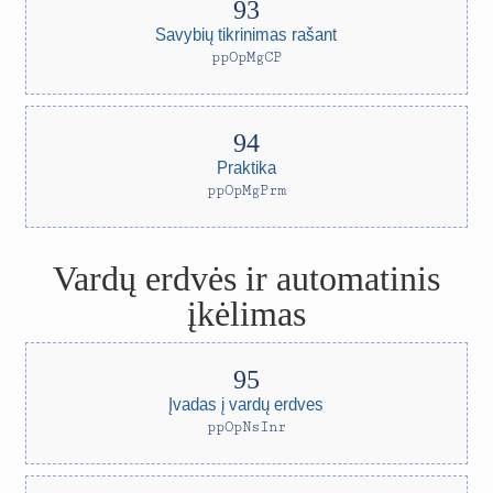
Savybių tikrinimas rašant
ppOpMgCP
Praktika
ppOpMgPrm
Vardų erdvės ir automatinis
įkėlimas
Įvadas į vardų erdves
ppOpNsInr