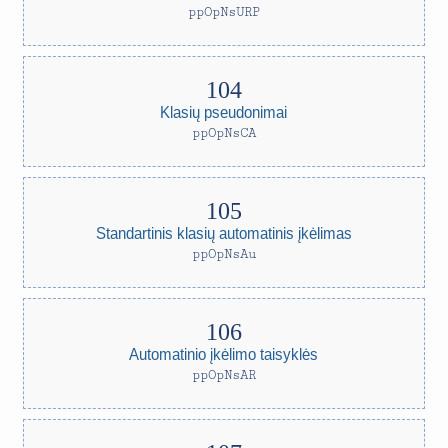
ppOpNsURP
Klasių pseudonimai
ppOpNsCA
Standartinis klasių automatinis įkėlimas
ppOpNsAu
Automatinio įkėlimo taisyklės
ppOpNsAR