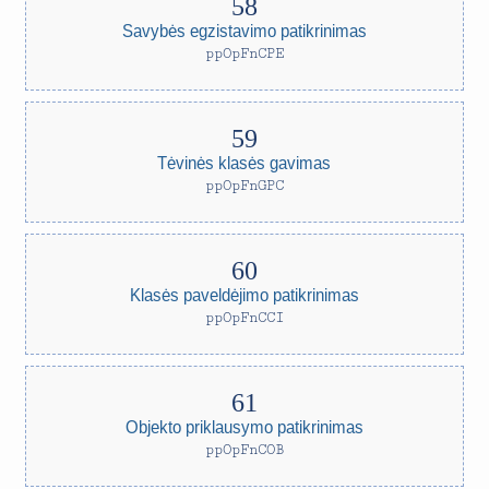
Savybės egzistavimo patikrinimas
ppOpFnCPE
Tėvinės klasės gavimas
ppOpFnGPC
Klasės paveldėjimo patikrinimas
ppOpFnCCI
Objekto priklausymo patikrinimas
ppOpFnCOB