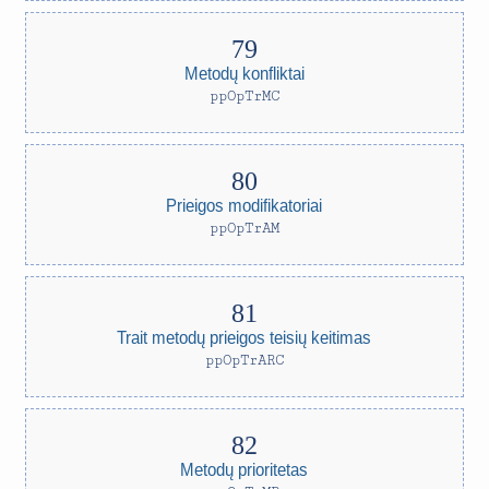
Metodų konfliktai
ppOpTrMC
Prieigos modifikatoriai
ppOpTrAM
Trait metodų prieigos teisių keitimas
ppOpTrARC
Metodų prioritetas