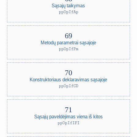
Sąsajų taikymas
ppOpIfAp
Metodų parametrai sąsajoje
ppOpIfPm
Konstruktoriaus deklaravimas sąsajoje
ppOpIfCD
Sąsajų paveldėjimas viena iš kitos
ppOpIfIFI