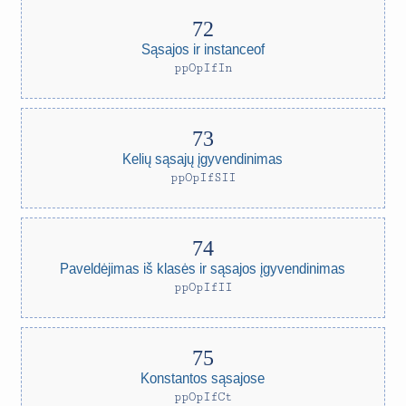
Sąsajos ir instanceof
ppOpIfIn
Kelių sąsajų įgyvendinimas
ppOpIfSII
Paveldėjimas iš klasės ir sąsajos įgyvendinimas
ppOpIfII
Konstantos sąsajose
ppOpIfCt