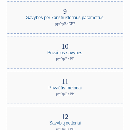
Savybės per konstruktoriaus parametrus
ppOpBsCPP
Privačios savybės
ppOpBsPP
Privačūs metodai
ppOpBsPM
Savybių getteriai
ppOpBsPG