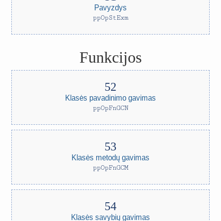
Pavyzdys
ppOpStExm
Funkcijos
Klasės pavadinimo gavimas
ppOpFnGCN
Klasės metodų gavimas
ppOpFnGCM
Klasės savybių gavimas