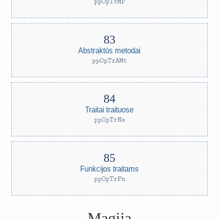
ppOpTrMP
Abstraktūs metodai
ppOpTrAMt
Traitai traituose
ppOpTrNs
Funkcijos traitams
ppOpTrFn
Magija