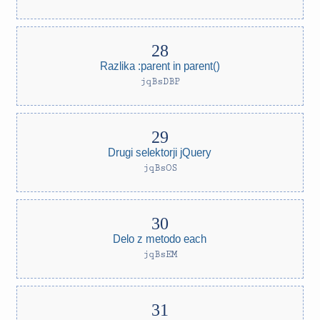
Razlika :parent in parent()
jqBsDBP
Drugi selektorji jQuery
jqBsOS
Delo z metodo each
jqBsEM