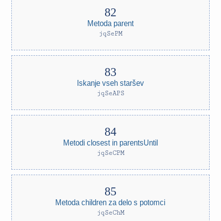
Metoda parent
jqSePM
Iskanje vseh staršev
jqSeAPS
Metodi closest in parentsUntil
jqSeCPM
Metoda children za delo s potomci
jqSeChM