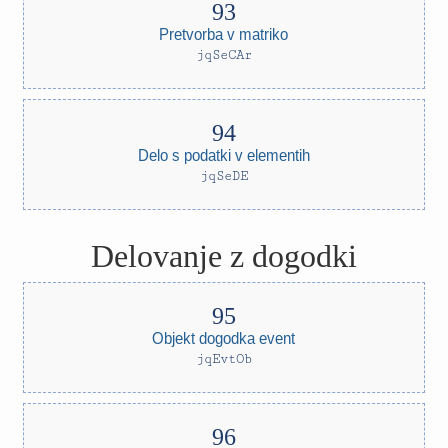
Pretvorba v matriko
jqSeCAr
Delo s podatki v elementih
jqSeDE
Delovanje z dogodki
Objekt dogodka event
jqEvtOb