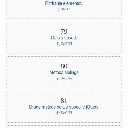
Filtriranje elementov
jqSeIF
Delo s sosedi
jqSePNM
Metoda siblings
jqSeSMe
Druge metode dela s sosedi v jQuery
jqSeONM