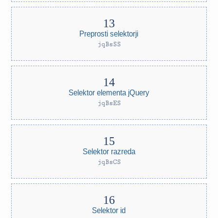
Preprosti selektorji
jqBsSS
Selektor elementa jQuery
jqBsES
Selektor razreda
jqBsCS
Selektor id