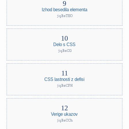
Izhod besedila elementa
jqBsTEO
Delo s CSS
jqBsCG
CSS lastnosti z defisi
jqBsCPH
Verige ukazov
jqBsCCh