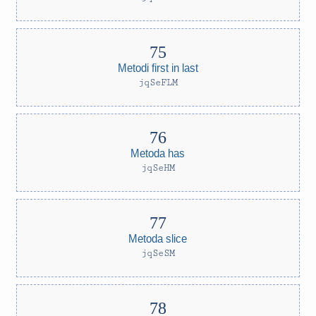
Metodi first in last
jqSeFLM
Metoda has
jqSeHM
Metoda slice
jqSeSM