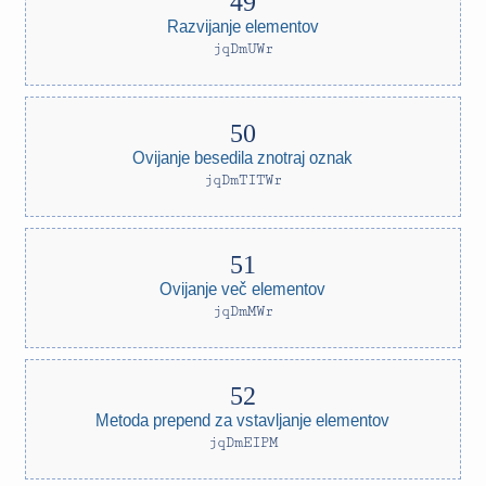
Razvijanje elementov
jqDmUWr
Ovijanje besedila znotraj oznak
jqDmTITWr
Ovijanje več elementov
jqDmMWr
Metoda prepend za vstavljanje elementov
jqDmEIPM