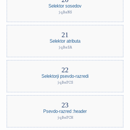
Selektor sosedov
jqBsNS
Selektor atributa
jqBsSA
Selektorji psevdo-razredi
jqBsPCS
Psevdo-razred :header
jqBsPCH