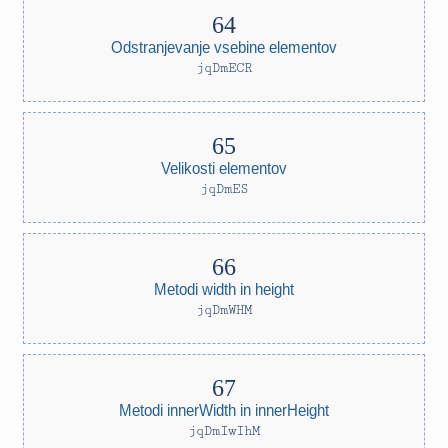
Odstranjevanje vsebine elementov
jqDmECR
Velikosti elementov
jqDmES
Metodi width in height
jqDmWHM
Metodi innerWidth in innerHeight
jqDmIwIhM