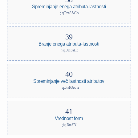
Spreminjanje enega atributa-lastnosti
jqDmSACh
Branje enega atributa-lastnosti
jqDmSAR
Spreminjanje več lastnosti atributov
jqDmMAch
Vrednost form
jqDmFV