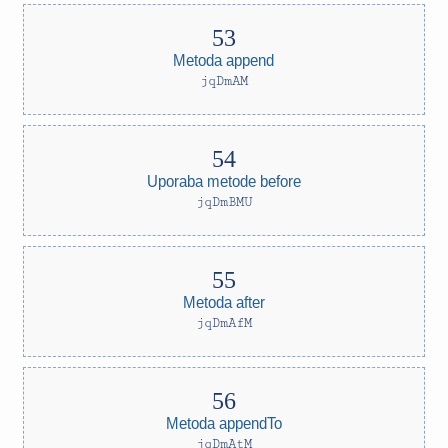
Metoda append
jqDmAM
Uporaba metode before
jqDmBMU
Metoda after
jqDmAfM
Metoda appendTo
jqDmAtM