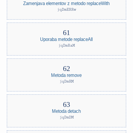
Zamenjava elementov z metodo replaceWith
jqDmERRw
Uporaba metode replaceAll
jqDmRaM
Metoda remove
jqDmRM
Metoda detach
jqDmDM