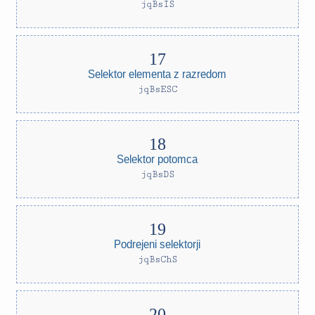
jqBsIS
Selektor elementa z razredom
jqBsESC
Selektor potomca
jqBsDS
Podrejeni selektorji
jqBsChS