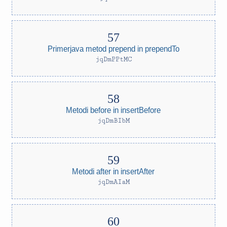
Primerjava metod prepend in prependTo
jqDmPPtMC
Metodi before in insertBefore
jqDmBIbM
Metodi after in insertAfter
jqDmAIaM