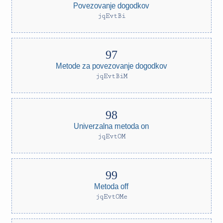
Povezovanje dogodkov
jqEvtBi
Metode za povezovanje dogodkov
jqEvtBiM
Univerzalna metoda on
jqEvtOM
Metoda off
jqEvtOMe