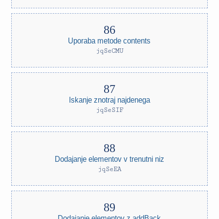
Uporaba metode contents
jqSeCMU
Iskanje znotraj najdenega
jqSeSIF
Dodajanje elementov v trenutni niz
jqSeEA
Dodajanje elementov z addBack