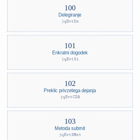
Delegiranje
jqEvtDe
Enkratni dogodek
jqEvtSi
Preklic privzetega dejanja
jqEvtCDA
Metoda submit
jqEvtSMet