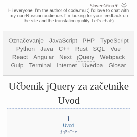
Slovenščina
▼
Hi everyone! I'm the author of code.mu :)
I'd love to chat with
my non-Russian audience. I'm looking for your feedback on
the site and the translation quality. Let's chat:)
Označevanje
JavaScript
PHP
TypeScript
Python
Java
C++
Rust
SQL
Vue
React
Angular
Next
jQuery
Webpack
Gulp
Terminal
Internet
Uvedba
Glosar
Učbenik jQuery za začetnike
Uvod
Uvod
jqBsInr