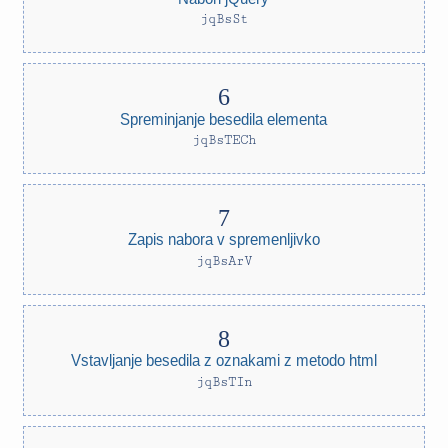
jqBsSt
Spreminjanje besedila elementa
jqBsTECh
Zapis nabora v spremenljivko
jqBsArV
Vstavljanje besedila z oznakami z metodo html
jqBsTIn