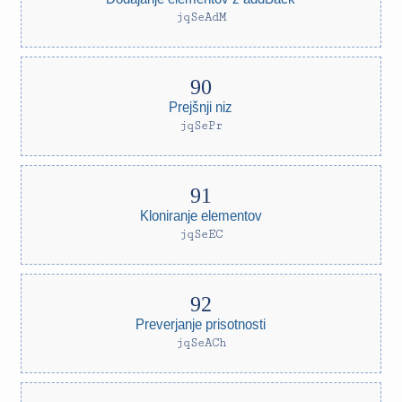
jqSeAdM
Prejšnji niz
jqSePr
Kloniranje elementov
jqSeEC
Preverjanje prisotnosti
jqSeACh