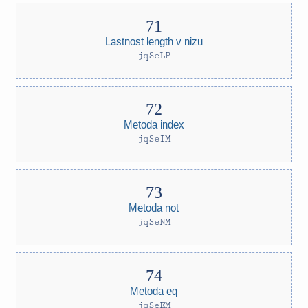
Lastnost length v nizu
jqSeLP
Metoda index
jqSeIM
Metoda not
jqSeNM
Metoda eq
jqSeEM