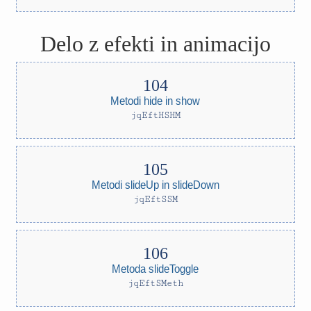
Delo z efekti in animacijo
Metodi hide in show
jqEftHSHM
Metodi slideUp in slideDown
jqEftSSM
Metoda slideToggle
jqEftSMeth