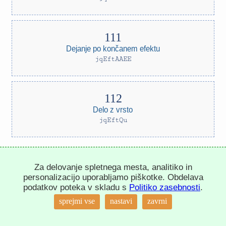
Dejanje po končanem efektu
jqEftAAEE
Delo z vrsto
jqEftQu
Praksa za utrjevanje knjižnice
Za delovanje spletnega mesta, analitiko in
jQuery
personalizacijo uporabljamo piškotke. Obdelava
podatkov poteka v skladu s
Politiko zasebnosti
.
↑
sprejmi vse
nastavi
zavrni
Praksa