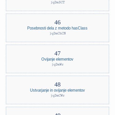
jqDmSCT
Posebnosti dela z metodo hasClass
jqDmChCN
Ovijanje elementov
jqDmWr
Ustvarjanje in ovijanje elementov
jqDmCWr