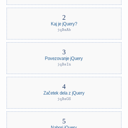
Kaj je jQuery?
jqBsAb
Povezovanje jQuery
jqBsIn
Začetek dela z jQuery
jqBsGS
Nabori jQuery