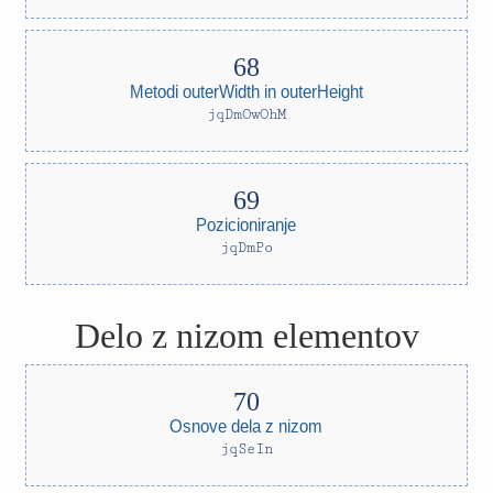
Metodi outerWidth in outerHeight
jqDmOwOhM
Pozicioniranje
jqDmPo
Delo z nizom elementov
Osnove dela z nizom
jqSeIn