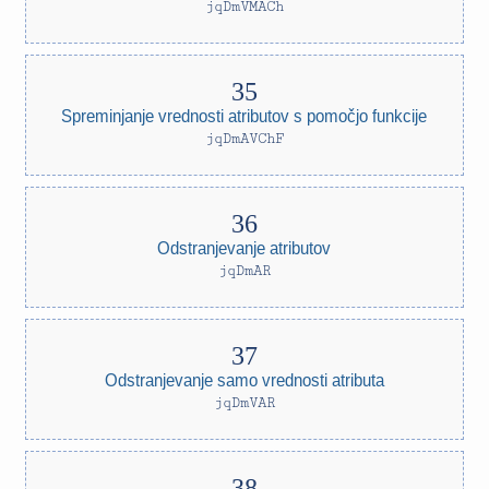
jqDmVMACh
Spreminjanje vrednosti atributov s pomočjo funkcije
jqDmAVChF
Odstranjevanje atributov
jqDmAR
Odstranjevanje samo vrednosti atributa
jqDmVAR