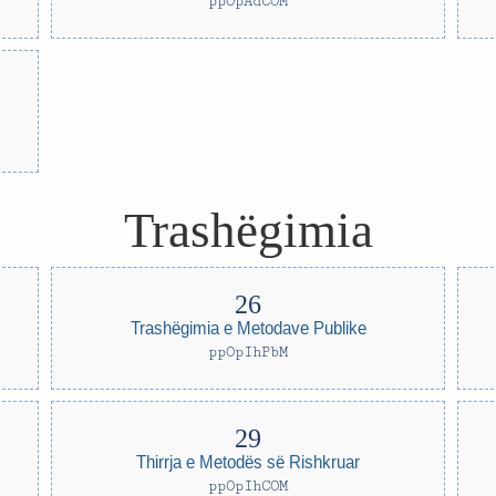
ppOpAdCOM
Trashëgimia
Trashëgimia e Metodave Publike
ppOpIhPbM
Thirrja e Metodës së Rishkruar
ppOpIhCOM