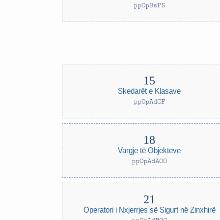
ppOpBsPS
Skedarët e Klasave
ppOpAdCF
Vargje të Objekteve
ppOpAdAOO
Operatori i Nxjerrjes së Sigurt në Zinxhirë