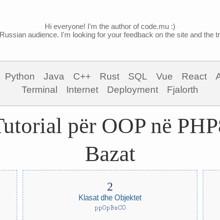
Hi everyone! I'm the author of code.mu :)
Russian audience. I'm looking for your feedback on the site and the tra
Python
Java
C++
Rust
SQL
Vue
React
Terminal
Internet
Deployment
Fjalorth
Tutorial për OOP në PHP
Bazat
Klasat dhe Objektet
ppOpBsCO