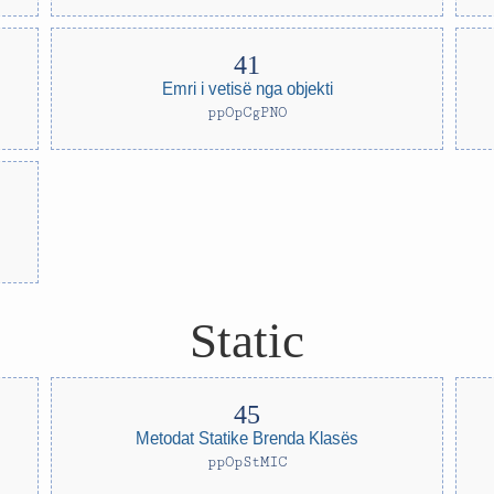
Emri i vetisë nga objekti
ppOpCgPNO
Static
Metodat Statike Brenda Klasës
ppOpStMIC