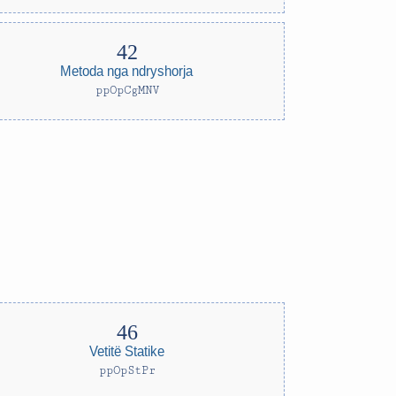
Metoda nga ndryshorja
ppOpCgMNV
Vetitë Statike
ppOpStPr