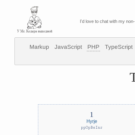
I'd love to chat with my non-
Markup
JavaScript
PHP
TypeScript
Hyrje
ppOpBsInr