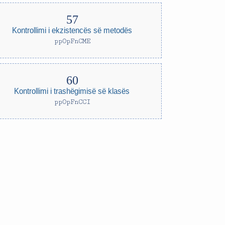
Kontrollimi i ekzistencës së metodës
ppOpFnCME
Kontrollimi i trashëgimisë së klasës
ppOpFnCCI