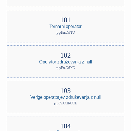
Ternarni operator
ppPmCdTO
Operator združevanja z null
ppPmCdNC
Verige operatorjev združevanja z null
ppPmCdNCCh