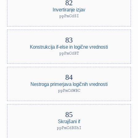
Invertiranje izjav
ppPmCdSI
Konstrukcija if-else in logične vrednosti
ppPmCdBT
Nestroga primerjava logičnih vrednosti
ppPmCdWBC
Skrajšani if
ppPmCdBShI