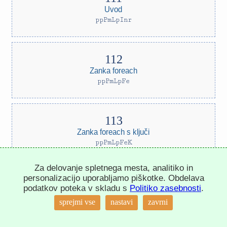
Uvod
ppPmLpInr
Zanka foreach
ppPmLpFe
Zanka foreach s ključi
ppPmLpFeK
Za delovanje spletnega mesta, analitiko in
personalizacijo uporabljamo piškotke. Obdelava
podatkov poteka v skladu s
Politiko zasebnosti
.
Zanka while
↑
sprejmi vse
nastavi
zavrni
ppPmLpWl