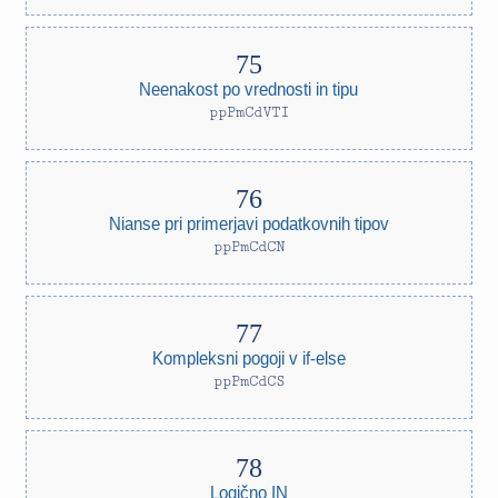
Neenakost po vrednosti in tipu
ppPmCdVTI
Nianse pri primerjavi podatkovnih tipov
ppPmCdCN
Kompleksni pogoji v if-else
ppPmCdCS
Logično IN