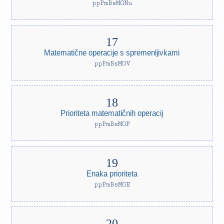
ppPmBsMONu
Matematične operacije s spremenljivkami
ppPmBsMOV
Prioriteta matematičnih operacij
ppPmBsMOP
Enaka prioriteta
ppPmBsMOE