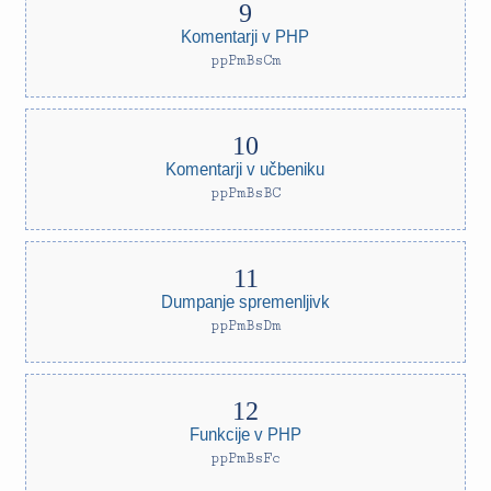
Komentarji v PHP
ppPmBsCm
Komentarji v učbeniku
ppPmBsBC
Dumpanje spremenljivk
ppPmBsDm
Funkcije v PHP
ppPmBsFc