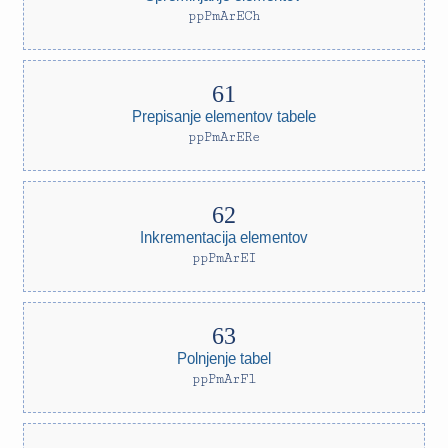
ppPmArECh
Prepisanje elementov tabele
ppPmArERe
Inkrementacija elementov
ppPmArEI
Polnjenje tabel
ppPmArFl