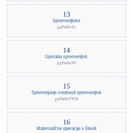
Spremenljivke
ppPmBsVr
Uporaba spremenljivk
ppPmBsVU
Spreminjanje vrednosti spremenljivk
ppPmBsVVCh
Matematične operacije s števili