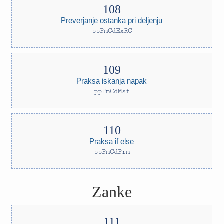
Preverjanje ostanka pri deljenju
ppPmCdExRC
Praksa iskanja napak
ppPmCdMst
Praksa if else
ppPmCdPrm
Zanke