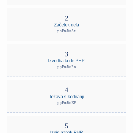
Začetek dela
ppPmBsSt
Izvedba kode PHP
ppPmBsRn
Težava s kodiranji
ppPmBsEP
Izpis napak PHP