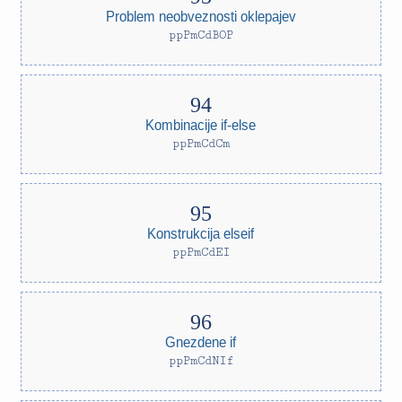
Problem neobveznosti oklepajev
ppPmCdBOP
Kombinacije if-else
ppPmCdCm
Konstrukcija elseif
ppPmCdEI
Gnezdene if
ppPmCdNIf