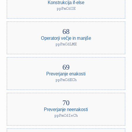
Konstrukcija if-else
ppPmCdIE
Operatorji večje in manjše
ppPmCdLME
Preverjanje enakosti
ppPmCdECh
Preverjanje neenakosti
ppPmCdIeCh