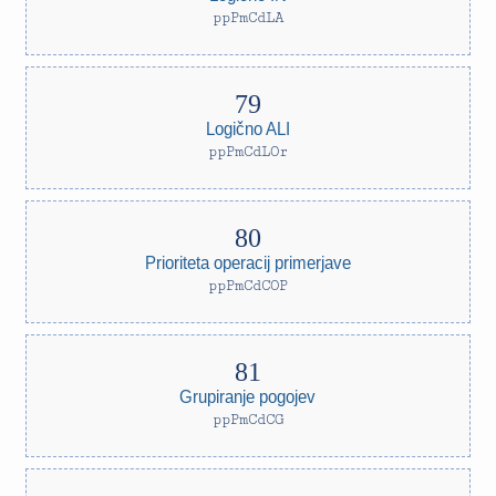
ppPmCdLA
Logično ALI
ppPmCdLOr
Prioriteta operacij primerjave
ppPmCdCOP
Grupiranje pogojev
ppPmCdCG