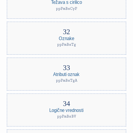
Težava s cirilico
ppPmBsCyP
Oznake
ppPmBsTg
Atributi oznak
ppPmBsTgA
Logične vrednosti
ppPmBsBV