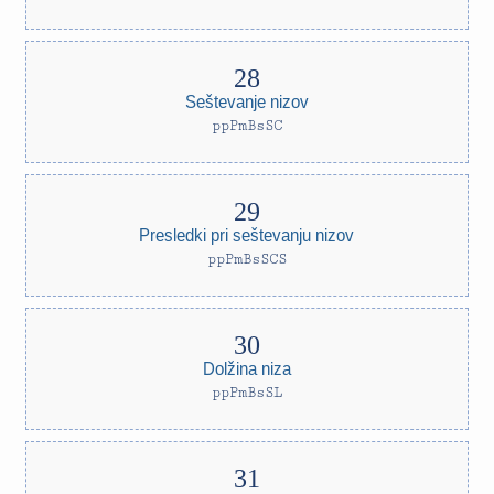
Seštevanje nizov
ppPmBsSC
Presledki pri seštevanju nizov
ppPmBsSCS
Dolžina niza
ppPmBsSL