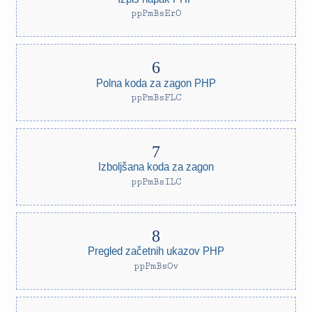
ppPmBsErO
Polna koda za zagon PHP
ppPmBsFLC
Izboljšana koda za zagon
ppPmBsILC
Pregled začetnih ukazov PHP
ppPmBsOv