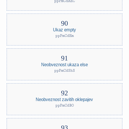
ppPmCdAEC
Ukaz empty
ppPmCdEm
Neobveznost ukaza else
ppPmCdShS
Neobveznost zavitih oklepajev
ppPmCdBO