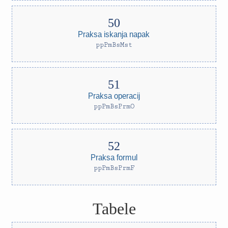
Praksa iskanja napak
ppPmBsMst
Praksa operacij
ppPmBsPrmO
Praksa formul
ppPmBsPrmF
Tabele