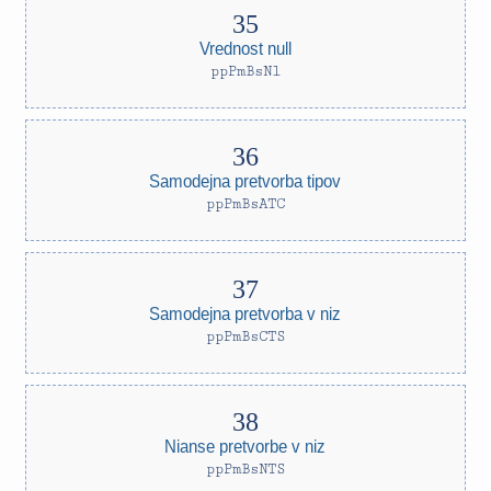
Vrednost null
ppPmBsNl
Samodejna pretvorba tipov
ppPmBsATC
Samodejna pretvorba v niz
ppPmBsCTS
Nianse pretvorbe v niz
ppPmBsNTS