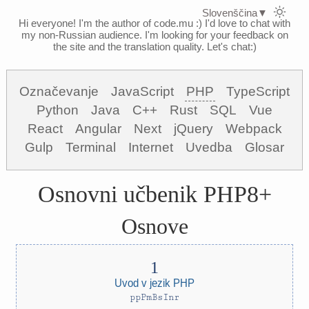
Slovenščina
▼
Hi everyone! I'm the author of code.mu :)
I'd love to chat with
my non-Russian audience. I'm looking for your feedback on
the site and the translation quality. Let's chat:)
Označevanje
JavaScript
PHP
TypeScript
Python
Java
C++
Rust
SQL
Vue
React
Angular
Next
jQuery
Webpack
Gulp
Terminal
Internet
Uvedba
Glosar
Osnovni učbenik PHP8+
Osnove
Uvod v jezik PHP
ppPmBsInr