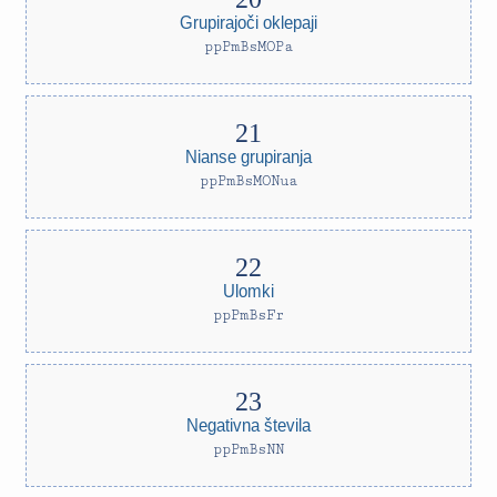
Grupirajoči oklepaji
ppPmBsMOPa
Nianse grupiranja
ppPmBsMONua
Ulomki
ppPmBsFr
Negativna števila
ppPmBsNN