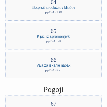
Eksplicitna določitev ključev
ppPmArEAK
Ključi iz spremenljivk
ppPmArVK
Vaja za iskanje napak
ppPmArMst
Pogoji