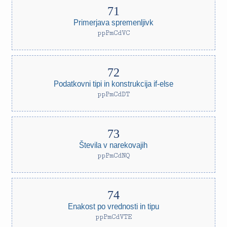
Primerjava spremenljivk
ppPmCdVC
Podatkovni tipi in konstrukcija if-else
ppPmCdDT
Števila v narekovajih
ppPmCdNQ
Enakost po vrednosti in tipu
ppPmCdVTE