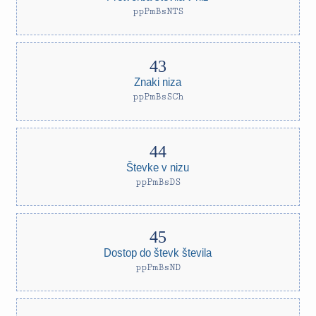
ppPmBsNTS
Znaki niza
ppPmBsSCh
Števke v nizu
ppPmBsDS
Dostop do števk števila
ppPmBsND