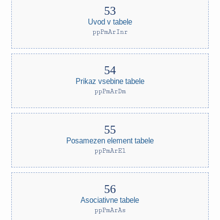
Uvod v tabele
ppPmArInr
Prikaz vsebine tabele
ppPmArDm
Posamezen element tabele
ppPmArEl
Asociativne tabele
ppPmArAs