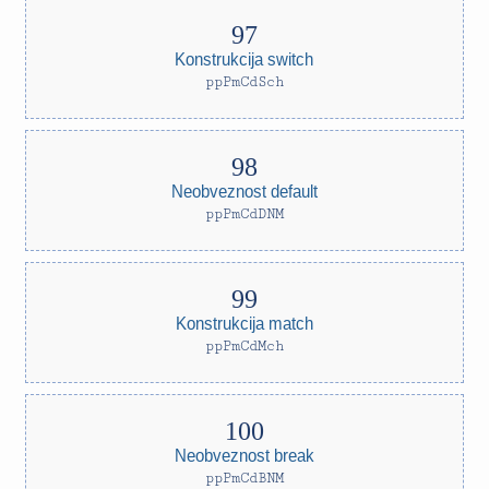
Konstrukcija switch
ppPmCdSch
Neobveznost default
ppPmCdDNM
Konstrukcija match
ppPmCdMch
Neobveznost break
ppPmCdBNM