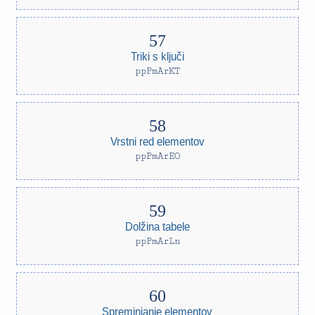
Triki s ključi
ppPmArKT
Vrstni red elementov
ppPmArEO
Dolžina tabele
ppPmArLn
Spreminjanje elementov