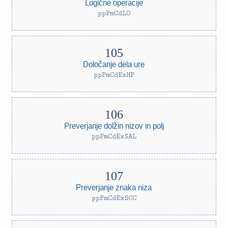
Logične operacije
ppPmCdLO
Določanje dela ure
ppPmCdExHP
Preverjanje dolžin nizov in polj
ppPmCdExSAL
Preverjanje znaka niza
ppPmCdExSCC