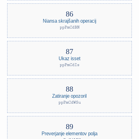
Niansa skrajšanih operacij
ppPmCdBN
Ukaz isset
ppPmCdIs
Zatiranje opozoril
ppPmCdWSu
Preverjanje elementov polja