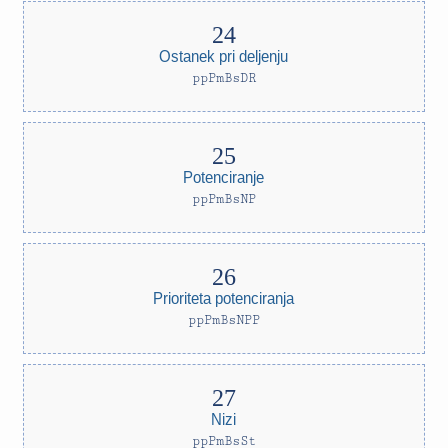
Ostanek pri deljenju
ppPmBsDR
Potenciranje
ppPmBsNP
Prioriteta potenciranja
ppPmBsNPP
Nizi
ppPmBsSt