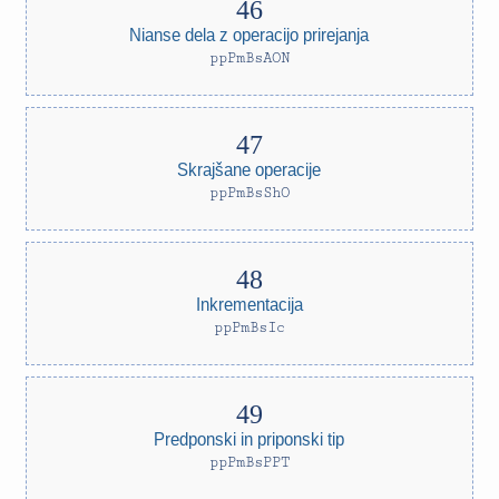
Nianse dela z operacijo prirejanja
ppPmBsAON
Skrajšane operacije
ppPmBsShO
Inkrementacija
ppPmBsIc
Predponski in priponski tip
ppPmBsPPT