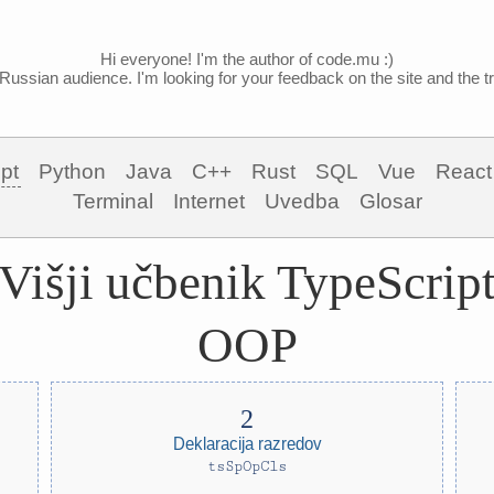
Hi everyone! I'm the author of code.mu :)
Russian audience. I'm looking for your feedback on the site and the tra
pt
Python
Java
C++
Rust
SQL
Vue
React
Terminal
Internet
Uvedba
Glosar
Višji učbenik TypeScrip
OOP
Deklaracija razredov
tsSpOpCls