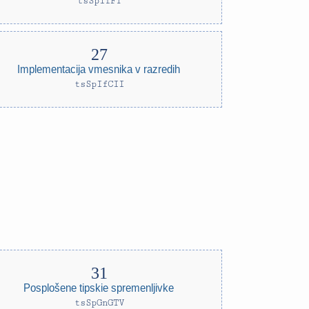
tsSpIfFT
Implementacija vmesnika v razredih
tsSpIfCII
Posplošene tipskie spremenljivke
tsSpGnGTV