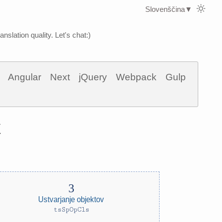
Slovenščina
▼
nslation quality. Let's chat:)
Angular
Next
jQuery
Webpack
Gulp
t
Ustvarjanje objektov
tsSpOpCls