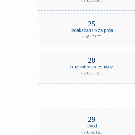
tsSpIfOPr
Indeksiran tip za polje
tsSpIfIT
Razširitev vmesnikov
tsSpIfExp
Uvod
tsSpGnInr