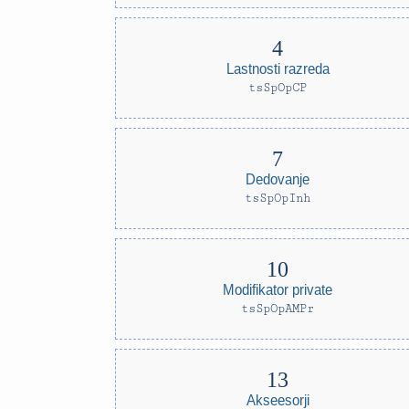
Lastnosti razreda
tsSpOpCP
Dedovanje
tsSpOpInh
Modifikator private
tsSpOpAMPr
Akseesorji