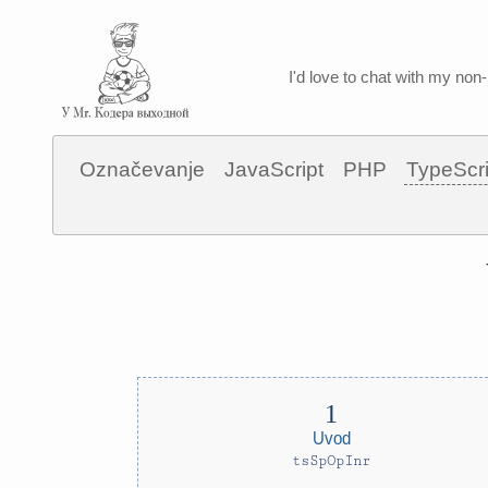
I'd love to chat with my non-
Označevanje
JavaScript
PHP
TypeScri
Uvod
tsSpOpInr