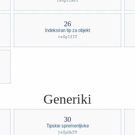
tsSpIfRPr
Indeksiran tip za objekt
tsSpIfIT
Generiki
Tipskie spremenljivke
tsSpGnTV