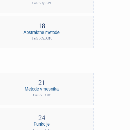
tsSpOpSPO
Abstraktne metode
tsSpOpAMt
Metode vmesnika
tsSpIfMt
Funkcije