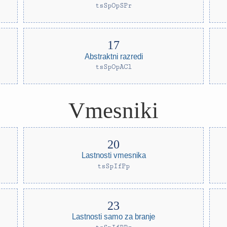
tsSpOpSPr
Abstraktni razredi
tsSpOpACl
Vmesniki
Lastnosti vmesnika
tsSpIfPp
Lastnosti samo za branje