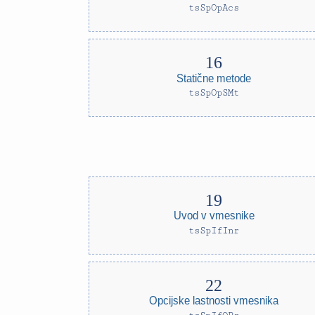
tsSpOpAcs
Statične metode
tsSpOpSMt
Uvod v vmesnike
tsSpIfInr
Opcijske lastnosti vmesnika