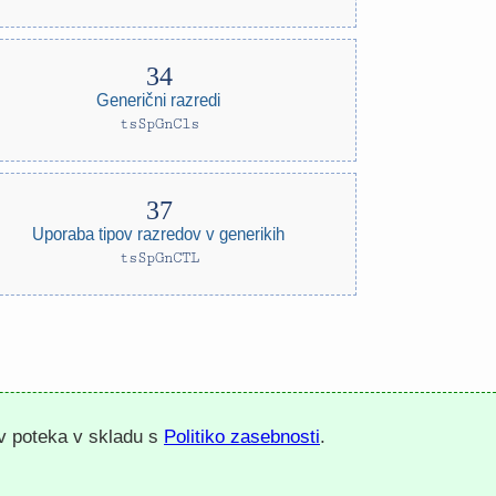
Generični razredi
tsSpGnCls
Uporaba tipov razredov v generikih
tsSpGnCTL
ov poteka v skladu s
Politiko zasebnosti
.
↑