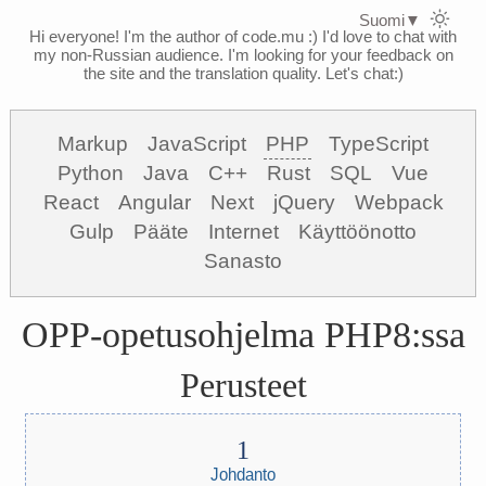
Suomi
▼
Hi everyone! I'm the author of code.mu :)
I'd love to chat with
my non-Russian audience. I'm looking for your feedback on
the site and the translation quality. Let's chat:)
Markup
JavaScript
PHP
TypeScript
Python
Java
C++
Rust
SQL
Vue
React
Angular
Next
jQuery
Webpack
Gulp
Pääte
Internet
Käyttöönotto
Sanasto
OPP-opetusohjelma PHP8:ssa
Perusteet
Johdanto