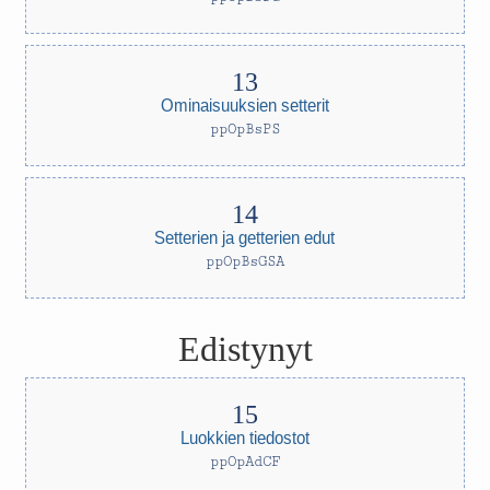
Ominaisuuksien setterit
ppOpBsPS
Setterien ja getterien edut
ppOpBsGSA
Edistynyt
Luokkien tiedostot
ppOpAdCF