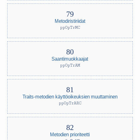
Metodiristiriidat
ppOpTrMC
Saantimuokkaajat
ppOpTrAM
Traits-metodien käyttöoikeuksien muuttaminen
ppOpTrARC
Metodien prioriteetti