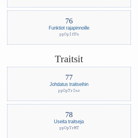
Funktiot rajapinnoille
ppOpIfFn
Traitsit
Johdatus traitseihin
ppOpTrInr
Useita traitseja
ppOpTrMT