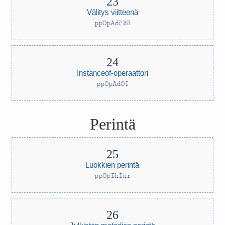
Välitys viitteenä
ppOpAdPBR
Instanceof-operaattori
ppOpAdOI
Perintä
Luokkien perintä
ppOpIhInr