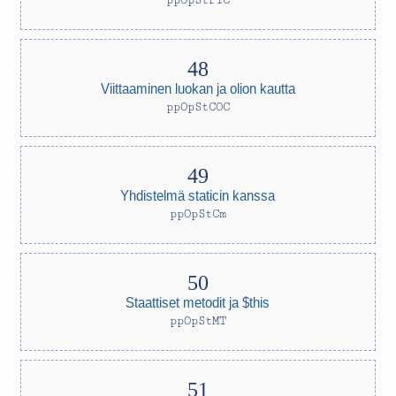
ppOpStPIC
Viittaaminen luokan ja olion kautta
ppOpStCOC
Yhdistelmä staticin kanssa
ppOpStCm
Staattiset metodit ja $this
ppOpStMT