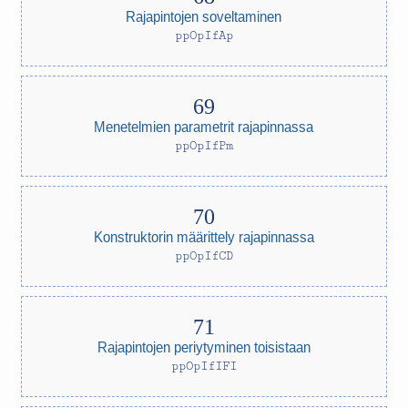
Rajapintojen soveltaminen
ppOpIfAp
Menetelmien parametrit rajapinnassa
ppOpIfPm
Konstruktorin määrittely rajapinnassa
ppOpIfCD
Rajapintojen periytyminen toisistaan
ppOpIfIFI