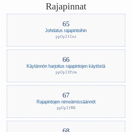
Rajapinnat
Johdatus rajapintoihin
ppOpIfInr
Käytännön harjoitus rajapintojen käytöstä
ppOpIfPrm
Rajapintojen nimeämissäännöt
ppOpIfNR