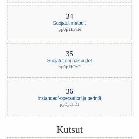
Suojatut metodit
ppOpIhPtM
Suojatut ominaisuudet
ppOpIhPtP
Instanceof-operaattori ja perintä
ppOpIhOI
Kutsut