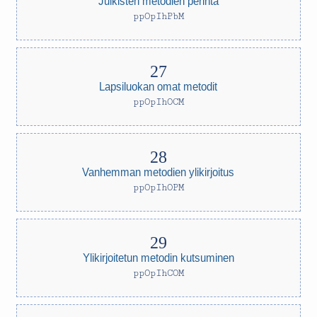
Julkisten metodien perintä
ppOpIhPbM
Lapsiluokan omat metodit
ppOpIhOCM
Vanhemman metodien ylikirjoitus
ppOpIhOPM
Ylikirjoitetun metodin kutsuminen
ppOpIhCOM