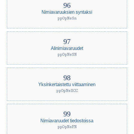
Nimiavaruuksien syntaksi
ppOpNsSn
Alinimiavaruudet
ppOpNsSN
Yksinkertaistettu viittaaminen
ppOpNsSCC
Nimiavaruudet tiedostoissa
ppOpNsFN