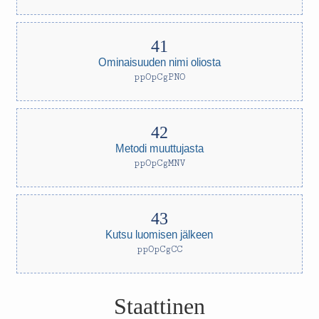
Ominaisuuden nimi oliosta
ppOpCgPNO
Metodi muuttujasta
ppOpCgMNV
Kutsu luomisen jälkeen
ppOpCgCC
Staattinen