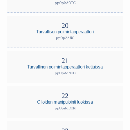
ppOpAdOIC
Turvallisen poimintaoperaattori
ppOpAdNO
Turvallinen poimintaoperaattori ketjuissa
ppOpAdNOC
Olioiden manipulointi luokissa
ppOpAdCOM