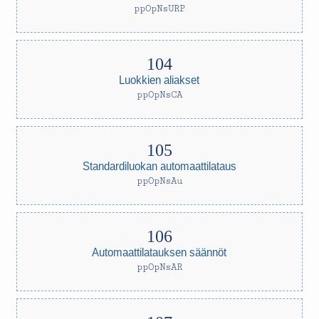
ppOpNsURP
Luokkien aliakset
ppOpNsCA
Standardiluokan automaattilataus
ppOpNsAu
Automaattilatauksen säännöt
ppOpNsAR