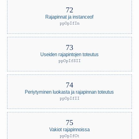
Rajapinnat ja instanceof
ppOpIfIn
Useiden rajapintojen toteutus
ppOpIfSII
Periytyminen luokasta ja rajapinnan toteutus
ppOpIfII
Vakiot rajapinnoissa
ppOpIfCt