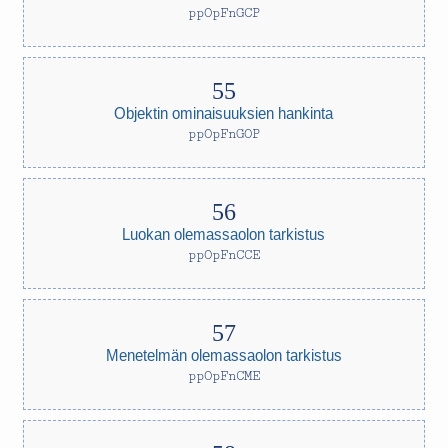
ppOpFnGCP
Objektin ominaisuuksien hankinta
ppOpFnGOP
Luokan olemassaolon tarkistus
ppOpFnCCE
Menetelmän olemassaolon tarkistus
ppOpFnCME