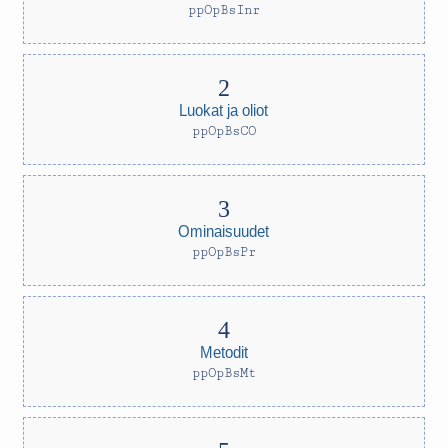
ppOpBsInr
Luokat ja oliot
ppOpBsCO
Ominaisuudet
ppOpBsPr
Metodit
ppOpBsMt