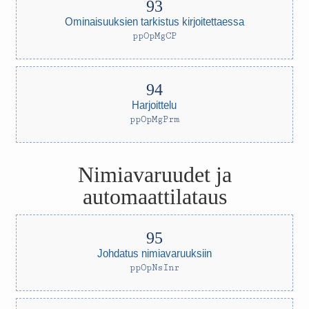
Ominaisuuksien tarkistus kirjoitettaessa
ppOpMgCP
Harjoittelu
ppOpMgPrm
Nimiavaruudet ja
automaattilataus
Johdatus nimiavaruuksiin
ppOpNsInr