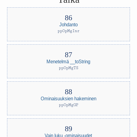
Johdanto
ppOpMgInr
Menetelmä __toString
ppOpMgTS
Ominaisuuksien hakeminen
ppOpMgGP
Vain luku -ominaisuudet