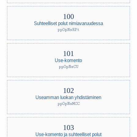
Suhteelliset polut nimiavaruudessa
ppOpNsRPt
Use-komento
ppOpNsCU
Useamman luokan yhdistäminen
ppOpNsMCC
Use-komento ja suhteelliset polut