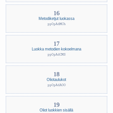
Metodiketjut luokassa
ppOpAdMCh
Luokka metodien kokoelmana
ppOpAdCMS
Oliotaulukot
ppOpAdAOO
Oliot luokkien sisällä