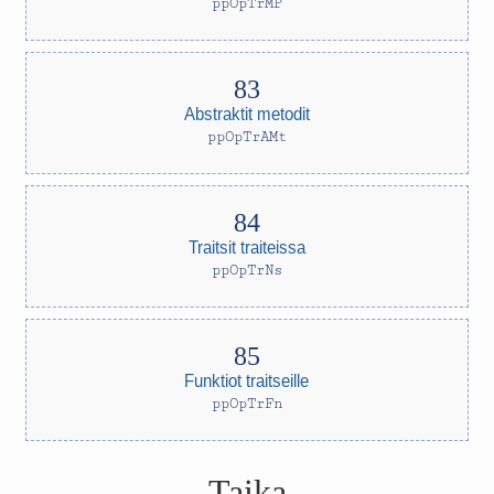
ppOpTrMP
Abstraktit metodit
ppOpTrAMt
Traitsit traiteissa
ppOpTrNs
Funktiot traitseille
ppOpTrFn
Taika