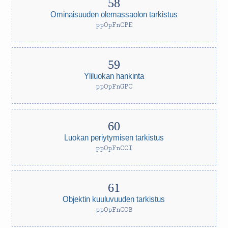
Ominaisuuden olemassaolon tarkistus
ppOpFnCPE
Yliluokan hankinta
ppOpFnGPC
Luokan periytymisen tarkistus
ppOpFnCCI
Objektin kuuluvuuden tarkistus
ppOpFnCOB