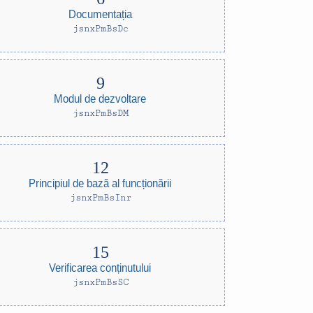
Documentația
jsnxPmBsDc
Modul de dezvoltare
jsnxPmBsDM
Principiul de bază al funcționării
jsnxPmBsInr
Verificarea conținutului
jsnxPmBsSC