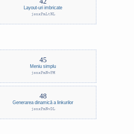
Layout-uri imbricate
jsnxPmLtNL
Meniu simplu
jsnxPmNvPM
Generarea dinamică a linkurilor
jsnxPmNvDL