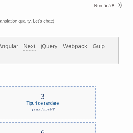
Română
▼
nslation quality. Let's chat:)
Angular
Next
jQuery
Webpack
Gulp
Tipuri de randare
jsnxPmBsRT