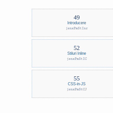
Introducere
jsnxPmStInr
Stiluri Inline
jsnxPmStIC
CSS-in-JS
jsnxPmStCJ