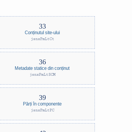
Conținutul site-ului
jsnxPmLtCt
Metadate statice din conținut
jsnxPmLtSCM
Părți în componente
jsnxPmLtPC