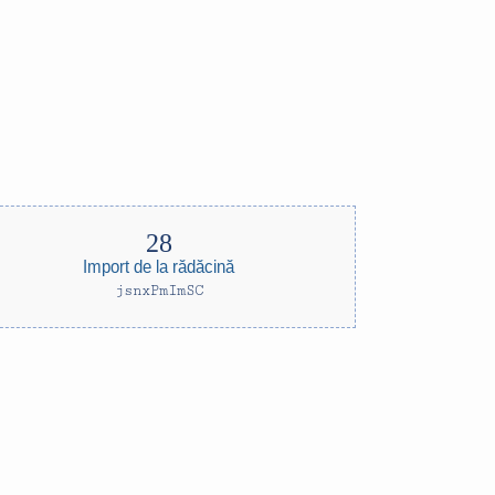
Import de la rădăcină
jsnxPmImSC