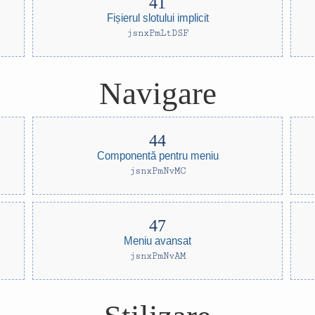
Fișierul slotului implicit
jsnxPmLtDSF
Navigare
Componentă pentru meniu
jsnxPmNvMC
Meniu avansat
jsnxPmNvAM