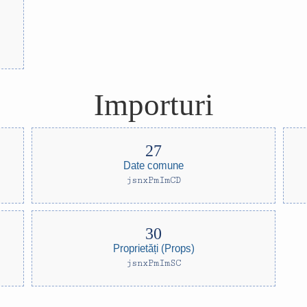
Importuri
Date comune
jsnxPmImCD
Proprietăți (Props)
jsnxPmImSC