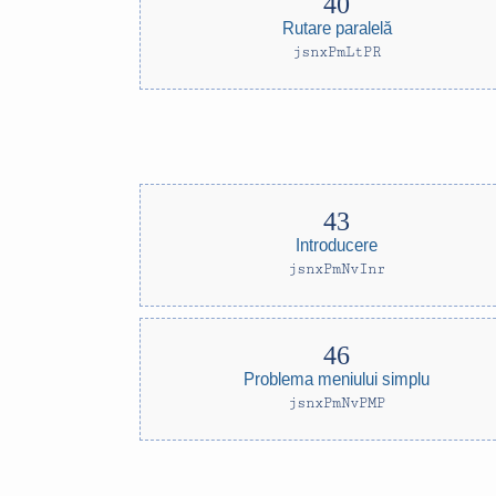
Rutare paralelă
jsnxPmLtPR
Introducere
jsnxPmNvInr
Problema meniului simplu
jsnxPmNvPMP