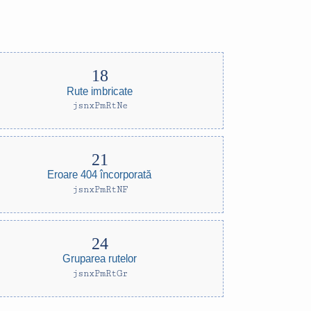
Rute imbricate
jsnxPmRtNe
Eroare 404 încorporată
jsnxPmRtNF
Gruparea rutelor
jsnxPmRtGr