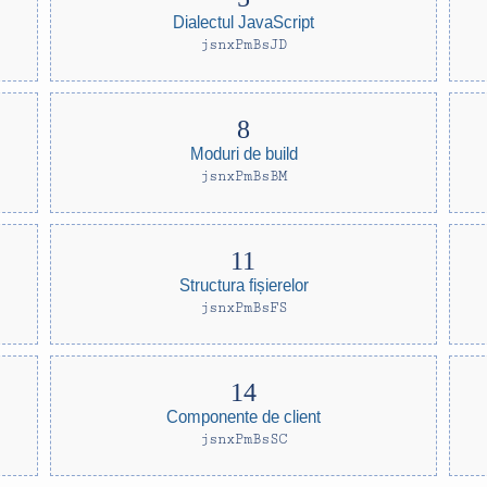
Dialectul JavaScript
jsnxPmBsJD
Moduri de build
jsnxPmBsBM
Structura fișierelor
jsnxPmBsFS
Componente de client
jsnxPmBsSC