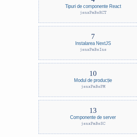
Tipuri de componente React
jsnxPmBsRCT
Instalarea NextJS
jsnxPmBsIns
Modul de producție
jsnxPmBsPM
Componente de server
jsnxPmBsSC