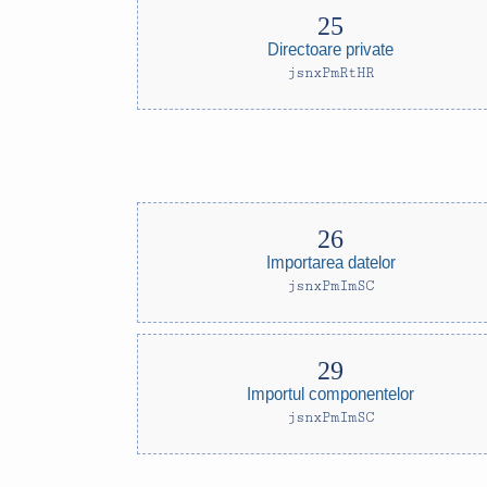
Directoare private
jsnxPmRtHR
Importarea datelor
jsnxPmImSC
Importul componentelor
jsnxPmImSC