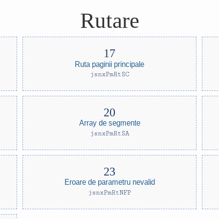
Rutare
Ruta paginii principale
jsnxPmRtSC
Array de segmente
jsnxPmRtSA
Eroare de parametru nevalid
jsnxPmRtNFP