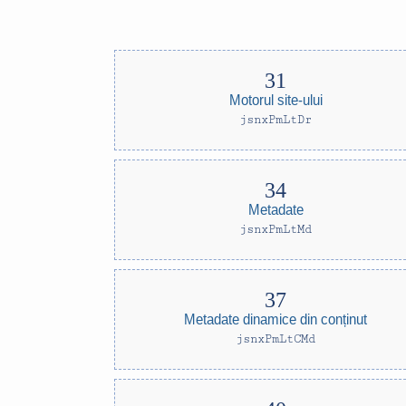
Motorul site-ului
jsnxPmLtDr
Metadate
jsnxPmLtMd
Metadate dinamice din conținut
jsnxPmLtCMd