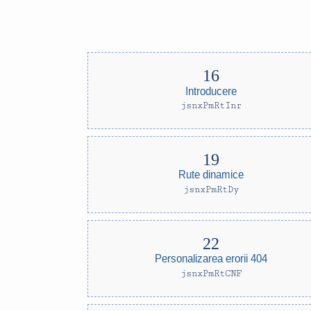
Introducere
jsnxPmRtInr
Rute dinamice
jsnxPmRtDy
Personalizarea erorii 404
jsnxPmRtCNF