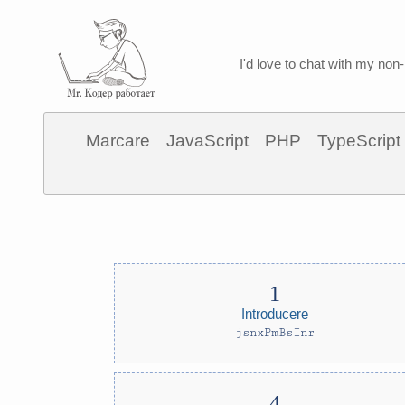
I'd love to chat with my non-
Marcare
JavaScript
PHP
TypeScript
Introducere
jsnxPmBsInr