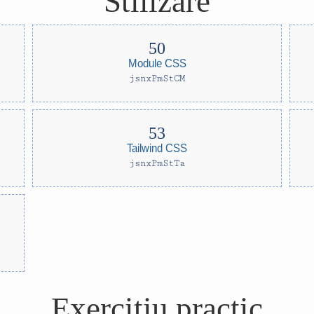
Stilizare
Module CSS
jsnxPmStCM
Tailwind CSS
jsnxPmStTa
Exercițiu practic