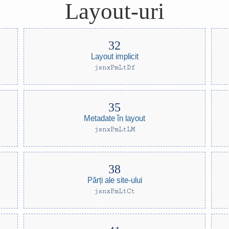
Layout-uri
Layout implicit
jsnxPmLtDf
Metadate în layout
jsnxPmLtLM
Părți ale site-ului
jsnxPmLtCt