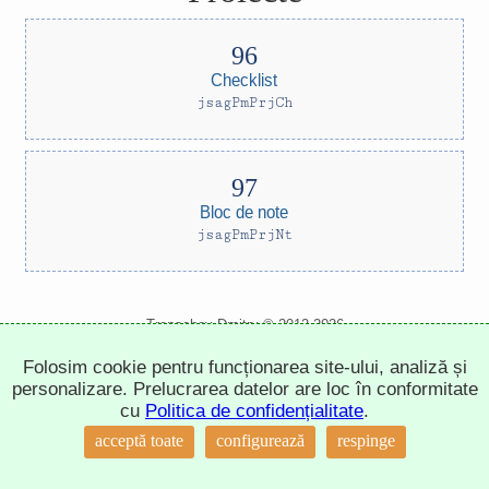
Checklist
jsagPmPrjCh
Bloc de note
jsagPmPrjNt
Trepachev Dmitry © 2012-2026
t.me/trepachev_dmitry
Folosim cookie pentru funcționarea site-ului, analiză și
politica de confidențialitate
configurează cookie-urile
personalizare. Prelucrarea datelor are loc în conformitate
cu
Politica de confidențialitate
.
↑
acceptă toate
configurează
respinge