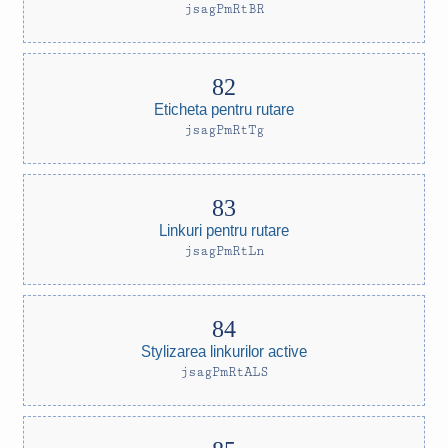
jsagPmRtBR
Eticheta pentru rutare
jsagPmRtTg
Linkuri pentru rutare
jsagPmRtLn
Stylizarea linkurilor active
jsagPmRtALS