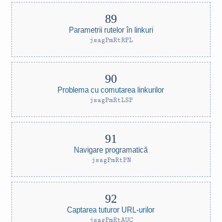
Parametrii rutelor în linkuri
jsagPmRtRPL
Problema cu comutarea linkurilor
jsagPmRtLSP
Navigare programatică
jsagPmRtPN
Captarea tuturor URL-urilor
jsagPmRtAUC