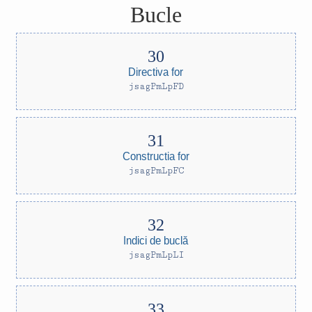
Bucle
Directiva for
jsagPmLpFD
Constructia for
jsagPmLpFC
Indici de buclă
jsagPmLpLI