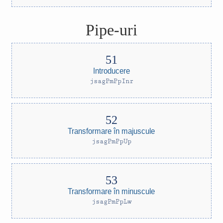
Pipe-uri
Introducere
jsagPmPpInr
Transformare în majuscule
jsagPmPpUp
Transformare în minuscule
jsagPmPpLw