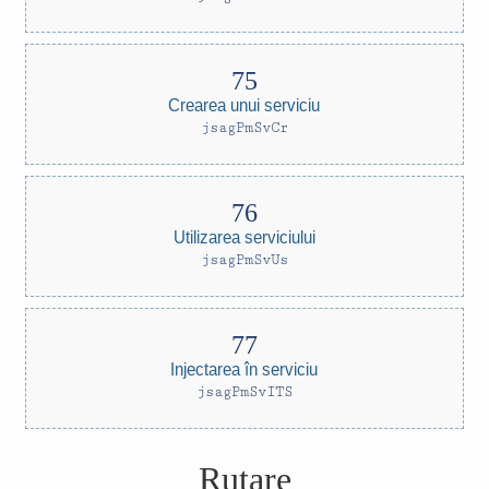
Crearea unui serviciu
jsagPmSvCr
Utilizarea serviciului
jsagPmSvUs
Injectarea în serviciu
jsagPmSvITS
Rutare