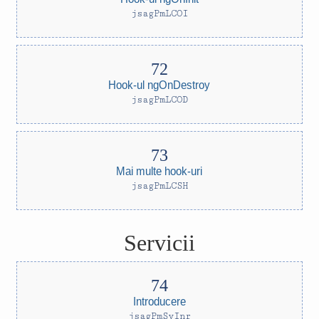
jsagPmLCOI
Hook-ul ngOnDestroy
jsagPmLCOD
Mai multe hook-uri
jsagPmLCSH
Servicii
Introducere
jsagPmSvInr