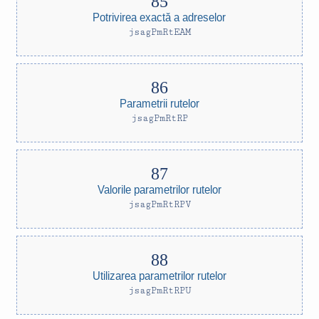
Potrivirea exactă a adreselor
jsagPmRtEAM
Parametrii rutelor
jsagPmRtRP
Valorile parametrilor rutelor
jsagPmRtRPV
Utilizarea parametrilor rutelor
jsagPmRtRPU