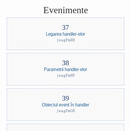
Evenimente
Legarea handler-elor
jsagPmEH
Parametrii handler-elor
jsagPmHP
Obiectul event în handler
jsagPmOE