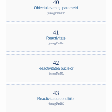
Obiectul event și parametri
jsagPmOEP
Reactivitate
jsagPmRc
Reactivitatea buclelor
jsagPmRL
Reactivitatea condițiilor
jsagPmRC