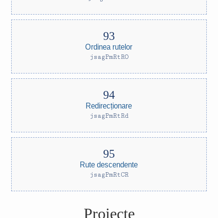
Ordinea rutelor
jsagPmRtRO
Redirecționare
jsagPmRtRd
Rute descendente
jsagPmRtCR
Proiecte