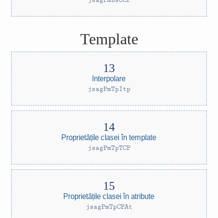
jsagPmBsCCF
Template
Interpolare
jsagPmTpItp
Proprietățile clasei în template
jsagPmTpTCP
Proprietățile clasei în atribute
jsagPmTpCPAt