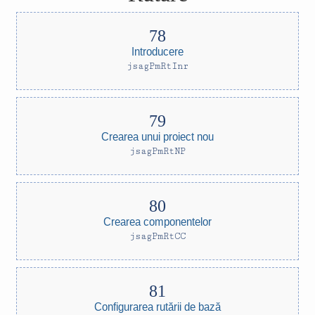
Introducere
jsagPmRtInr
Crearea unui proiect nou
jsagPmRtNP
Crearea componentelor
jsagPmRtCC
Configurarea rutării de bază