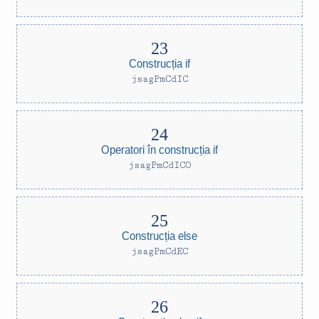
Construcția if
jsagPmCdIC
Operatori în construcția if
jsagPmCdICO
Construcția else
jsagPmCdEC