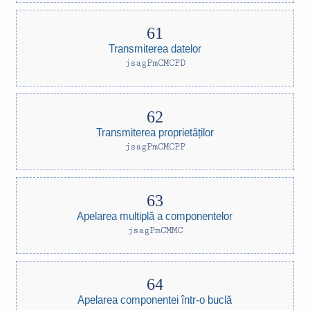
Transmiterea datelor
jsagPmCMCPD
Transmiterea proprietăților
jsagPmCMCPP
Apelarea multiplă a componentelor
jsagPmCMMC
Apelarea componentei într-o buclă