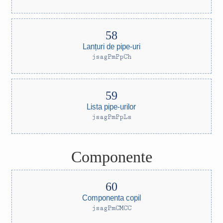
Lanțuri de pipe-uri
jsagPmPpCh
Lista pipe-urilor
jsagPmPpLs
Componente
Componenta copil
jsagPmCMCC