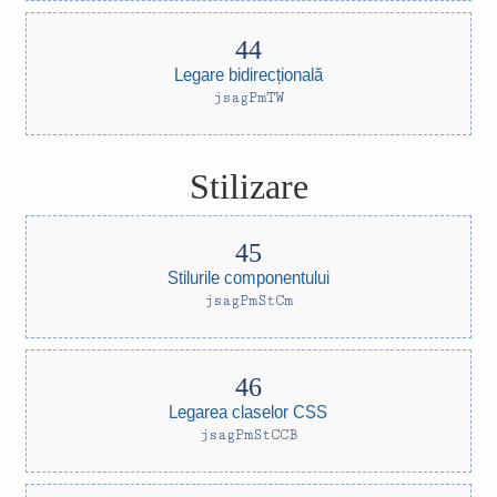
Legare bidirecțională
jsagPmTW
Stilizare
Stilurile componentului
jsagPmStCm
Legarea claselor CSS
jsagPmStCCB