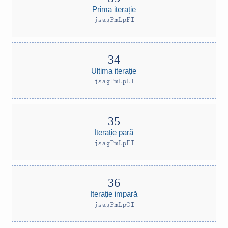
Prima iterație
jsagPmLpFI
Ultima iterație
jsagPmLpLI
Iterație pară
jsagPmLpEI
Iterație impară
jsagPmLpOI