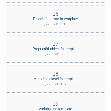
Proprietăți-array în template
jsagPmTpCPAr
Proprietăți-obiect în template
jsagPmTpCPO
Metodele clasei în template
jsagPmTpTCM
Variabile de template