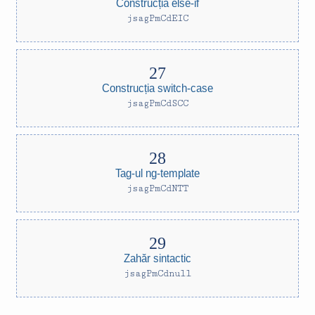
Construcția else-if
jsagPmCdEIC
Construcția switch-case
jsagPmCdSCC
Tag-ul ng-template
jsagPmCdNTT
Zahăr sintactic
jsagPmCdnull