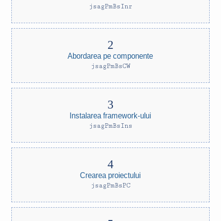
jsagPmBsInr
Abordarea pe componente
jsagPmBsCW
Instalarea framework-ului
jsagPmBsIns
Crearea proiectului
jsagPmBsPC