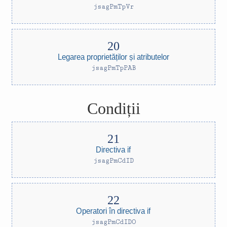
jsagPmTpVr
Legarea proprietăților și atributelor
jsagPmTpPAB
Condiții
Directiva if
jsagPmCdID
Operatori în directiva if
jsagPmCdIDO