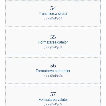
Trunchierea șirului
jsagPmPpSS
Formatarea datelor
jsagPmPpDt
Formatarea numerelor
jsagPmPpNm
Formatarea valutei
jsagPmPpCr