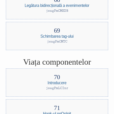
Legătura bidirecțională a evenimentelor
jsagPmCMEDB
Schimbarea tag-ului
jsagPmCMTC
Viața componentelor
Introducere
jsagPmLCInr
Hook-ul ngOnInit