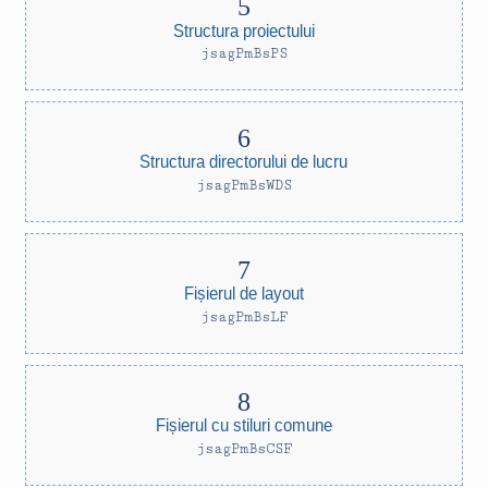
Structura proiectului
jsagPmBsPS
Structura directorului de lucru
jsagPmBsWDS
Fișierul de layout
jsagPmBsLF
Fișierul cu stiluri comune
jsagPmBsCSF