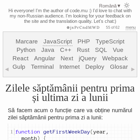
Română
▼
Hi everyone! I'm the author of code.mu :)
I'd love to chat with
my non-Russian audience. I'm looking for your feedback on
the site and the translation quality. Let's chat:)
⊗jsPrCndMWD
menu
55 of 62
Marcare
JavaScript
PHP
TypeScript
Python
Java
C++
Rust
SQL
Vue
React
Angular
Next
jQuery
Webpack
Gulp
Terminal
Internet
Deploy
Glosar
◀
▶
Zilele săptămânii pentru prima
și ultima zi a lunii
Să facem acum o funcție care va obține numărul
zilei săptămânii pentru prima zi a lunii:
function
getFirstWeekDay
(
year
,
month
)
{