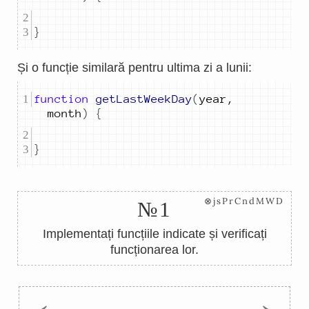
}
Și o funcție similară pentru ultima zi a lunii:
function
getLastWeekDay
(
year
,
month
)
{
}
⊗jsPrCndMWD
№1
Implementați funcțiile indicate și verificați
funcționarea lor.
←
→