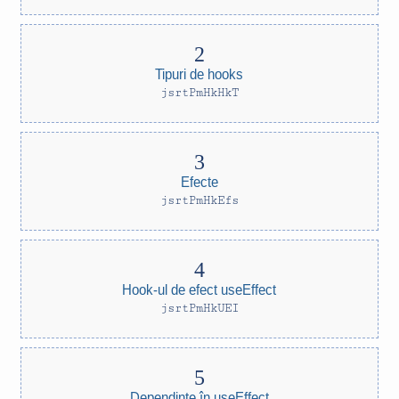
Tipuri de hooks
jsrtPmHkHkT
Efecte
jsrtPmHkEfs
Hook-ul de efect useEffect
jsrtPmHkUEI
Dependințe în useEffect