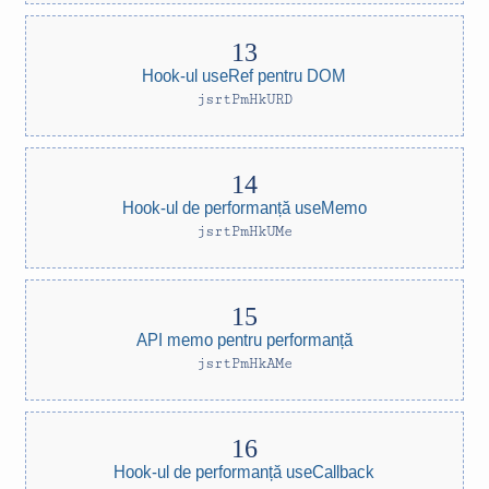
Hook-ul useRef pentru DOM
jsrtPmHkURD
Hook-ul de performanță useMemo
jsrtPmHkUMe
API memo pentru performanță
jsrtPmHkAMe
Hook-ul de performanță useCallback