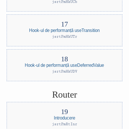
jsrtPmHkUCb
Hook-ul de performanță useTransition
jsrtPmHkUTr
Hook-ul de performanță useDeferredValue
jsrtPmHkUDV
Router
Introducere
jsrtPmRtInr