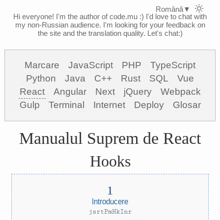
Română
▼
Hi everyone! I'm the author of code.mu :)
I'd love to chat with
my non-Russian audience. I'm looking for your feedback on
the site and the translation quality. Let's chat:)
Marcare
JavaScript
PHP
TypeScript
Python
Java
C++
Rust
SQL
Vue
React
Angular
Next
jQuery
Webpack
Gulp
Terminal
Internet
Deploy
Glosar
Manualul Suprem de React
Hooks
Introducere
jsrtPmHkInr