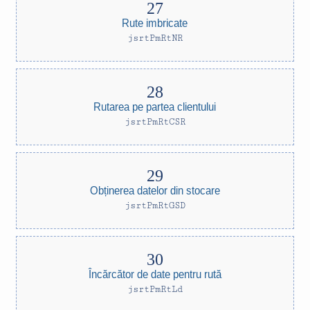
Rute imbricate
jsrtPmRtNR
Rutarea pe partea clientului
jsrtPmRtCSR
Obținerea datelor din stocare
jsrtPmRtGSD
Încărcător de date pentru rută
jsrtPmRtLd