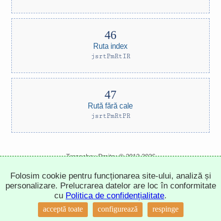
Ruta index
jsrtPmRtIR
Rută fără cale
jsrtPmRtPR
Trepachev Dmitry © 2012-2026
t.me/trepachev_dmitry
Folosim cookie pentru funcționarea site-ului, analiză și
politica de confidențialitate
configurează cookie-urile
personalizare. Prelucrarea datelor are loc în conformitate
cu
Politica de confidențialitate
.
↑
acceptă toate
configurează
respinge