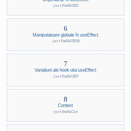
jsrtPmHkUED
Manipulatoare globale în useEffect
jsrtPmHkUEGH
Variațiuni ale hook-ului useEffect
jsrtPmHkUEV
Context
jsrtPmHkCxt