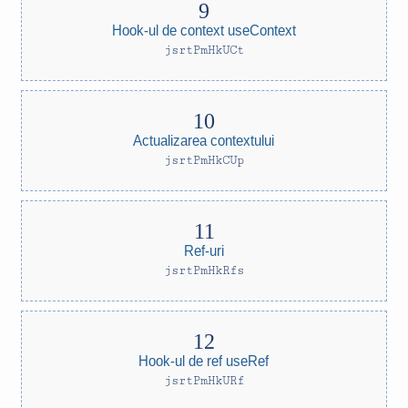
Hook-ul de context useContext
jsrtPmHkUCt
Actualizarea contextului
jsrtPmHkCUp
Ref-uri
jsrtPmHkRfs
Hook-ul de ref useRef
jsrtPmHkURf