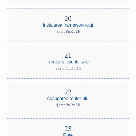
Instalarea framework-ului
jsrtPmRtIF
Router și tipurile sale
jsrtPmRtRtT
Adăugarea router-ului
jsrtPmRtAR
Rute