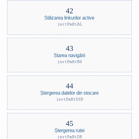
Stilizarea linkurilor active
jsrtPmRtAL
Starea navigării
jsrtPmRtNS
Ștergerea datelor din stocare
jsrtPmRtDSD
Ștergerea rutei
jsrtPmRtDR