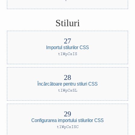
Stiluri
Importul stilurilor CSS
tlWpCsIS
Încărcătoare pentru stiluri CSS
tlWpCsSL
Configurarea importului stilurilor CSS
tlWpCsISC