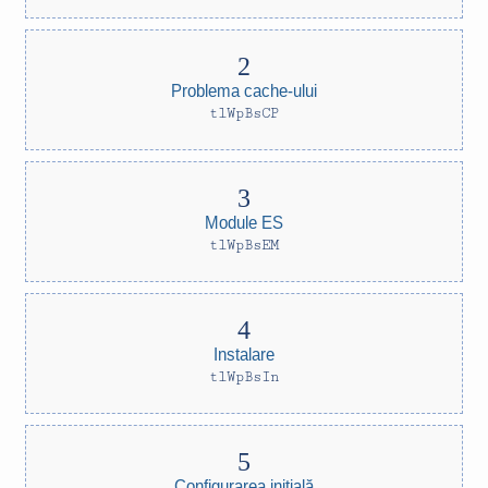
Problema cache-ului
tlWpBsCP
Module ES
tlWpBsEM
Instalare
tlWpBsIn
Configurarea inițială