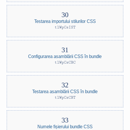
Testarea importului stilurilor CSS
tlWpCsIST
Configurarea asamblării CSS în bundle
tlWpCsCBC
Testarea asamblării CSS în bundle
tlWpCsCBT
Numele fișierului bundle CSS