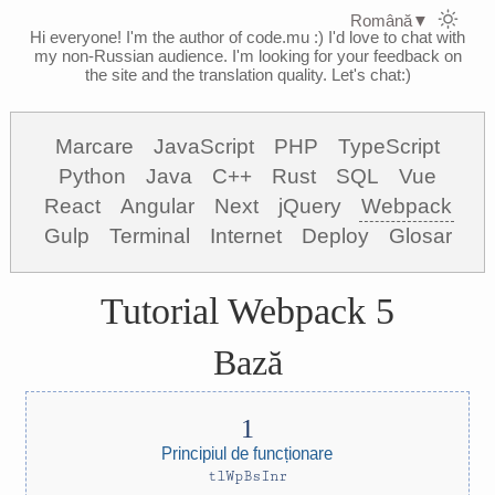
Română
▼
Hi everyone! I'm the author of code.mu :)
I'd love to chat with
my non-Russian audience. I'm looking for your feedback on
the site and the translation quality. Let's chat:)
Marcare
JavaScript
PHP
TypeScript
Python
Java
C++
Rust
SQL
Vue
React
Angular
Next
jQuery
Webpack
Gulp
Terminal
Internet
Deploy
Glosar
Tutorial Webpack 5
Bază
Principiul de funcționare
tlWpBsInr