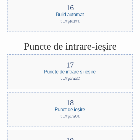
Build automat
tlWpMdWt
Puncte de intrare-ieșire
Puncte de intrare și ieșire
tlWpPnEO
Punct de ieșire
tlWpPnOt