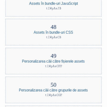
Assets în bundle-uri JavaScript
tlWpAsJB
Assets în bundle-uri CSS
tlWpAsCB
Personalizarea căii către fișierele assets
tlWpAsCFP
Personalizarea căii către grupurile de assets
tlWpAsCGP