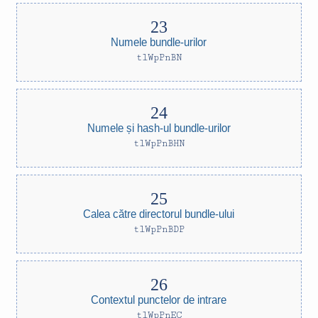
Numele bundle-urilor
tlWpPnBN
Numele și hash-ul bundle-urilor
tlWpPnBHN
Calea către directorul bundle-ului
tlWpPnBDP
Contextul punctelor de intrare
tlWpPnEC