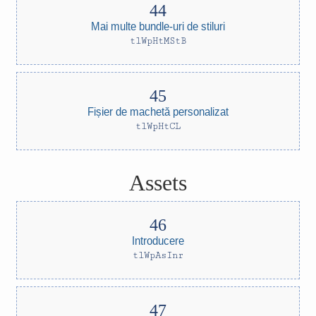
Mai multe bundle-uri de stiluri
tlWpHtMStB
Fișier de machetă personalizat
tlWpHtCL
Assets
Introducere
tlWpAsInr