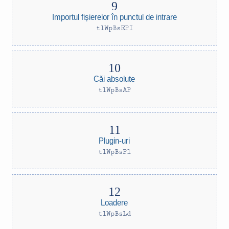
Importul fișierelor în punctul de intrare
tlWpBsEPI
Căi absolute
tlWpBsAP
Plugin-uri
tlWpBsPl
Loadere
tlWpBsLd