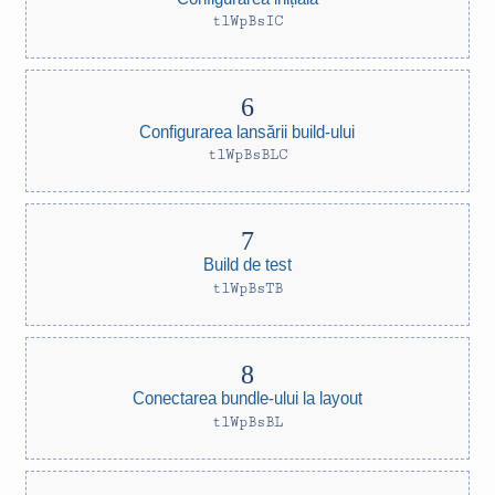
tlWpBsIC
Configurarea lansării build-ului
tlWpBsBLC
Build de test
tlWpBsTB
Conectarea bundle-ului la layout
tlWpBsBL