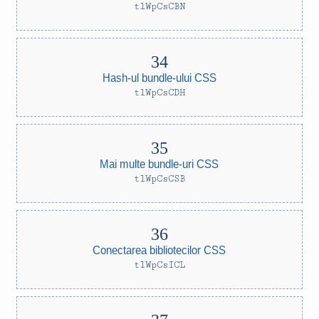
tlWpCsCBN
Hash-ul bundle-ului CSS
tlWpCsCDH
Mai multe bundle-uri CSS
tlWpCsCSB
Conectarea bibliotecilor CSS
tlWpCsICL