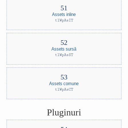
Assets inline
tlWpAsIT
Assets sursă
tlWpAsST
Assets comune
tlWpAsCT
Pluginuri