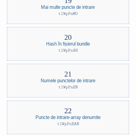
Mai multe puncte de intrare
tlWpPnMO
Hash în fișierul bundle
tlWpPnBH
Numele punctelor de intrare
tlWpPnEN
Puncte de intrare-array denumite
tlWpPnEAN