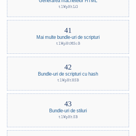
Generarea machetelor HTML
tlWpHtLG
Mai multe bundle-uri de scripturi
tlWpHtMScB
Bundle-uri de scripturi cu hash
tlWpHtHSB
Bundle-uri de stiluri
tlWpHtSB