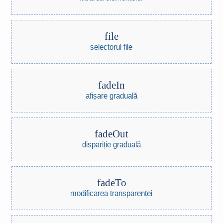
file
selectorul file
fadeIn
afișare graduală
fadeOut
dispariție graduală
fadeTo
modificarea transparenței