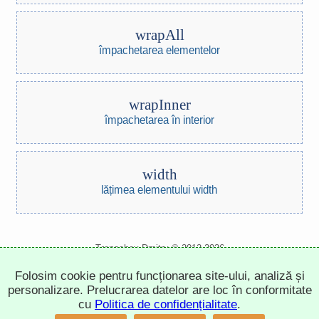
wrapAll
împachetarea elementelor
wrapInner
împachetarea în interior
width
lățimea elementului width
Trepachev Dmitry © 2012-2026
t.me/trepachev_dmitry
Folosim cookie pentru funcționarea site-ului, analiză și
politica de confidențialitate
configurează cookie-urile
personalizare. Prelucrarea datelor are loc în conformitate
cu
Politica de confidențialitate
.