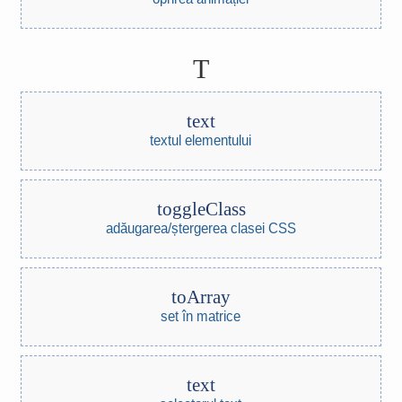
T
text
textul elementului
toggleClass
adăugarea/ștergerea clasei CSS
toArray
set în matrice
text