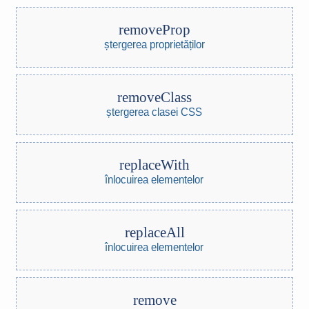
removeProp
ștergerea proprietăților
removeClass
ștergerea clasei CSS
replaceWith
înlocuirea elementelor
replaceAll
înlocuirea elementelor
remove