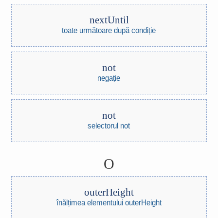
nextUntil
toate următoare după condiție
not
negație
not
selectorul not
O
outerHeight
înălțimea elementului outerHeight