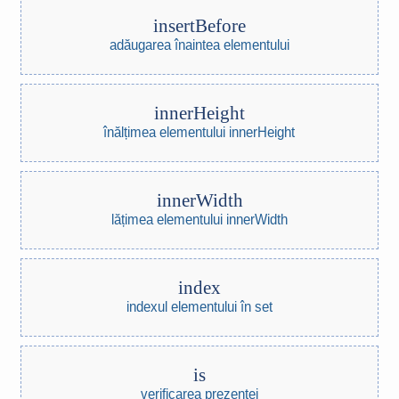
insertBefore
adăugarea înaintea elementului
innerHeight
înălțimea elementului innerHeight
innerWidth
lățimea elementului innerWidth
index
indexul elementului în set
is
verificarea prezenței