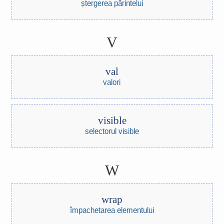
ștergerea părintelui
V
val
valori
visible
selectorul visible
W
wrap
împachetarea elementului