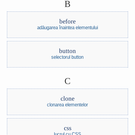
B
before
adăugarea înaintea elementului
button
selectorul button
C
clone
clonarea elementelor
css
lucrul cu CSS