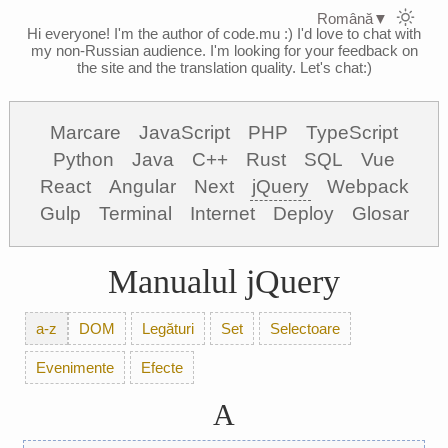
Română
▼
Hi everyone! I'm the author of code.mu :)
I'd love to chat with
my non-Russian audience. I'm looking for your feedback on
the site and the translation quality. Let's chat:)
Marcare
JavaScript
PHP
TypeScript
Python
Java
C++
Rust
SQL
Vue
React
Angular
Next
jQuery
Webpack
Gulp
Terminal
Internet
Deploy
Glosar
Manualul jQuery
a-z
DOM
Legături
Set
Selectoare
Evenimente
Efecte
A