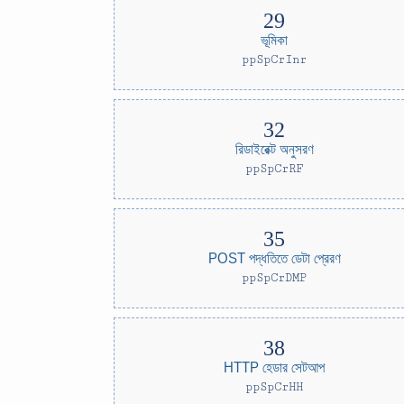
ভূমিকা
ppSpCrInr
রিডাইরেক্ট অনুসরণ
ppSpCrRF
POST পদ্ধতিতে ডেটা প্রেরণ
ppSpCrDMP
HTTP হেডার সেটআপ
ppSpCrHH