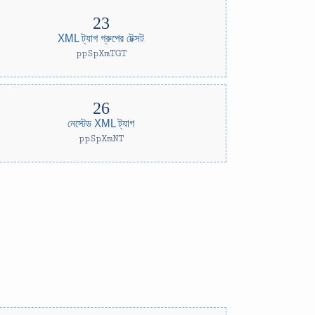
XML ট্যাগ গ্রুপের টেক্সট
ppSpXmTGT
নেস্টেড XML ট্যাগ
ppSpXmNT