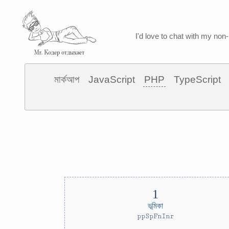
I'd love to chat with my non-
মার্কআপ
JavaScript
PHP
TypeScript
ভূমিকা
ppSpFnInr