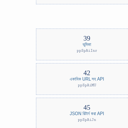
ভূমিকা
ppSpAiInr
একাধিক URL সহ API
ppSpAiMU
JSON রিটার্ন করা API
ppSpAiJn