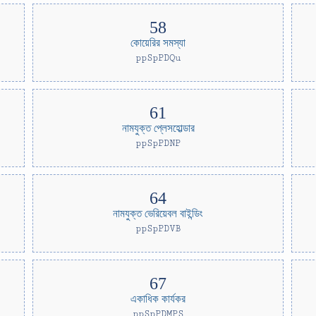
কোয়েরির সমস্যা
ppSpPDQu
নামযুক্ত প্লেসহোল্ডার
ppSpPDNP
নামযুক্ত ভেরিয়েবল বাইন্ডিং
ppSpPDVB
একাধিক কার্যকর
ppSpPDMPS