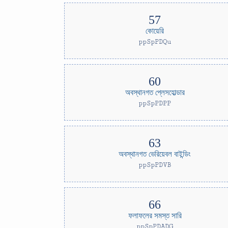
কোয়েরি
ppSpPDQu
অবস্থানগত প্লেসহোল্ডার
ppSpPDPP
অবস্থানগত ভেরিয়েবল বাইন্ডিং
ppSpPDVB
ফলাফলের সমস্ত সারি
ppSpPDADG