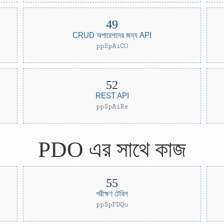
CRUD অপারেশনের জন্য API
ppSpAiCO
REST API
ppSpAiRs
PDO এর সাথে কাজ
পরীক্ষণ টেবিল
ppSpPDQu