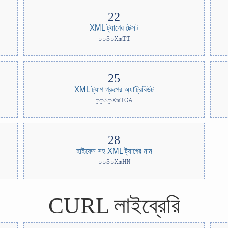
XML ট্যাগের টেক্সট
ppSpXmTT
XML ট্যাগ গ্রুপের অ্যাট্রিবিউট
ppSpXmTGA
হাইফেন সহ XML ট্যাগের নাম
ppSpXmHN
CURL লাইব্রেরি