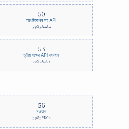
অথেন্টিকেশন সহ API
ppSpAiAu
তৃতীয় পক্ষের API ব্যবহার
ppSpAiUs
সংযোগ
ppSpPDCn