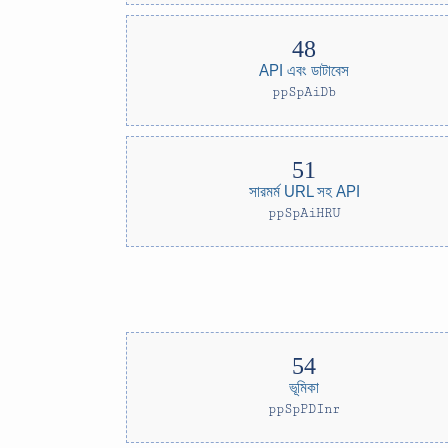
API এবং ডাটাবেস
ppSpAiDb
সারমর্ম URL সহ API
ppSpAiHRU
ভূমিকা
ppSpPDInr