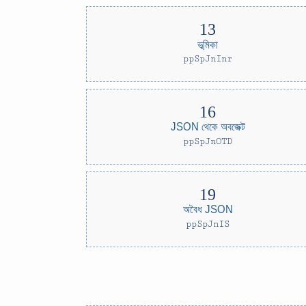
ভূমিকা
ppSpJnInr
JSON থেকে অবজেক্ট
ppSpJnOTD
অবৈধ JSON
ppSpJnIS