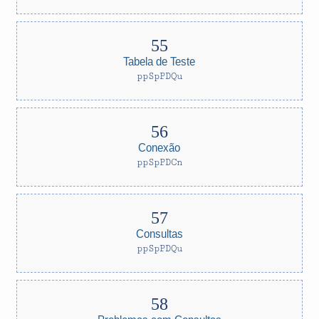
Tabela de Teste
ppSpPDQu
Conexão
ppSpPDCn
Consultas
ppSpPDQu