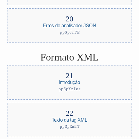
Erros do analisador JSON
ppSpJnPE
Formato XML
Introdução
ppSpXmInr
Texto da tag XML
ppSpXmTT