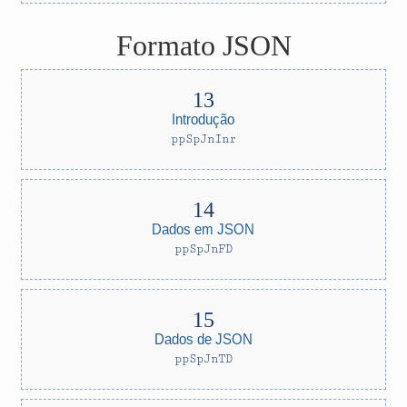
Formato JSON
Introdução
ppSpJnInr
Dados em JSON
ppSpJnFD
Dados de JSON
ppSpJnTD