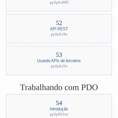
ppSpAiHRU
API REST
ppSpAiRs
Usando APIs de terceiros
ppSpAiUs
Trabalhando com PDO
Introdução
ppSpPDInr