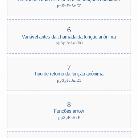
ppSpFnAnCO
Variável antes da chamada da função anônima
ppSpFnAnVBC
Tipo de retorno da função anônima
ppSpFnAnRT
Funções arrow
ppSpFnArF