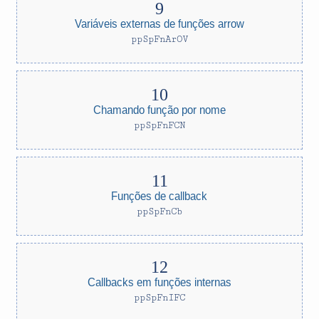
Variáveis externas de funções arrow
ppSpFnArOV
Chamando função por nome
ppSpFnFCN
Funções de callback
ppSpFnCb
Callbacks em funções internas
ppSpFnIFC