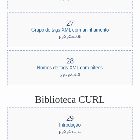
Grupo de tags XML com aninhamento
ppSpXmTGN
Nomes de tags XML com hífens
ppSpXmHN
Biblioteca CURL
Introdução
ppSpCrInr