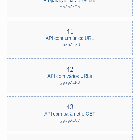
Preparação para o estudo
ppSpAiPp
API com um único URL
ppSpAiSU
API com vários URLs
ppSpAiMU
API com parâmetro GET
ppSpAiGP