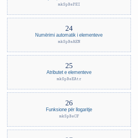
mkSpBsPEI
Numërimi automatik i elementeve
mkSpBsAEN
Atributet e elementeve
mkSpBsEAtr
Funksione për llogaritje
mkSpBsCF