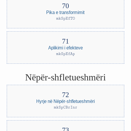
Pika e transformimit
mkSpEfTO
Aplikimi i efekteve
mkSpEfAp
Nëpër-shfletueshmëri
Hyrje në Nëpër-shfletueshmëri
mkSpCBrInr