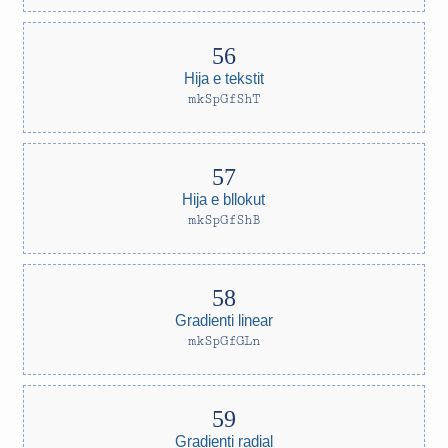
Hija e tekstit
mkSpGfShT
Hija e bllokut
mkSpGfShB
Gradienti linear
mkSpGfGLn
Gradienti radial