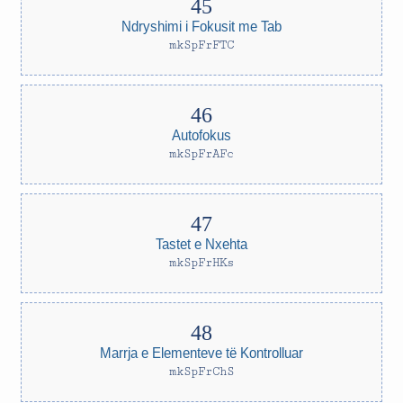
Ndryshimi i Fokusit me Tab
mkSpFrFTC
Autofokus
mkSpFrAFc
Tastet e Nxehta
mkSpFrHKs
Marrja e Elementeve të Kontrolluar
mkSpFrChS