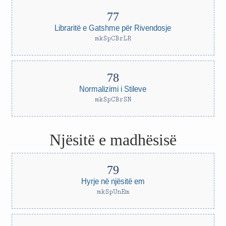
Libraritë e Gatshme për Rivendosje
mkSpCBrLR
Normalizimi i Stileve
mkSpCBrSN
Njësitë e madhësisë
Hyrje në njësitë em
mkSpUnEm