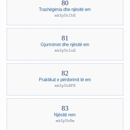
Trashëgimia dhe njësitë em
mkSpUnIhE
Gjurmimet dhe njësitë em
mkSpUnInE
Praktikat e përdorimit të em
mkSpUnBPE
Njësitë rem
mkSpUnRm