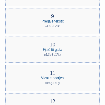
Prerja e tekstit
mkSpBsTC
Fjalë të gjata
mkSpBsLWr
Vizat e ndarjes
mkSpBsHp