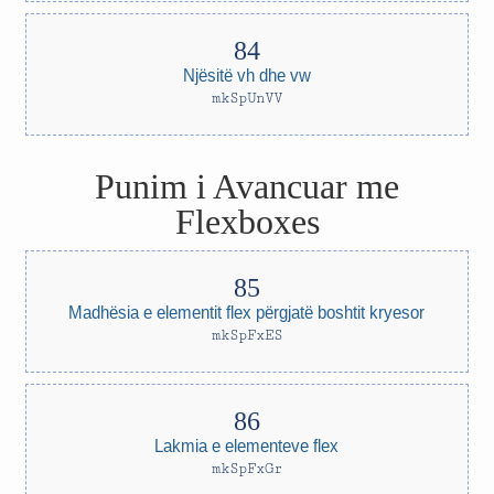
Njësitë vh dhe vw
mkSpUnVV
Punim i Avancuar me
Flexboxes
Madhësia e elementit flex përgjatë boshtit kryesor
mkSpFxES
Lakmia e elementeve flex
mkSpFxGr