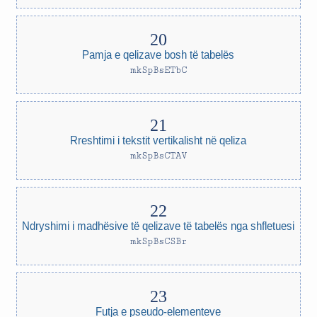
Pamja e qelizave bosh të tabelës
mkSpBsETbC
Rreshtimi i tekstit vertikalisht në qeliza
mkSpBsCTAV
Ndryshimi i madhësive të qelizave të tabelës nga shfletuesi
mkSpBsCSBr
Futja e pseudo-elementeve