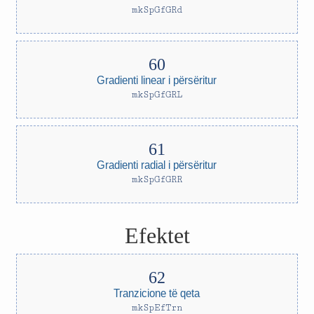
mkSpGfGRd
Gradienti linear i përsëritur
mkSpGfGRL
Gradienti radial i përsëritur
mkSpGfGRR
Efektet
Tranzicione të qeta
mkSpEfTrn