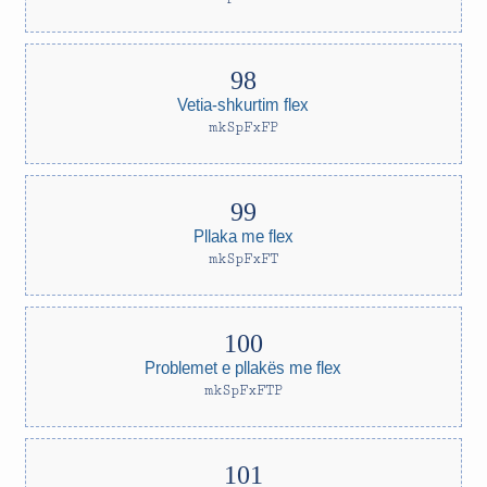
Vetia-shkurtim flex
mkSpFxFP
Pllaka me flex
mkSpFxFT
Problemet e pllakës me flex
mkSpFxFTP