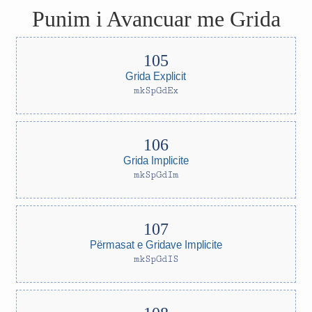
Punim i Avancuar me Grida
Grida Explicit
mkSpGdEx
Grida Implicite
mkSpGdIm
Përmasat e Gridave Implicite
mkSpGdIS