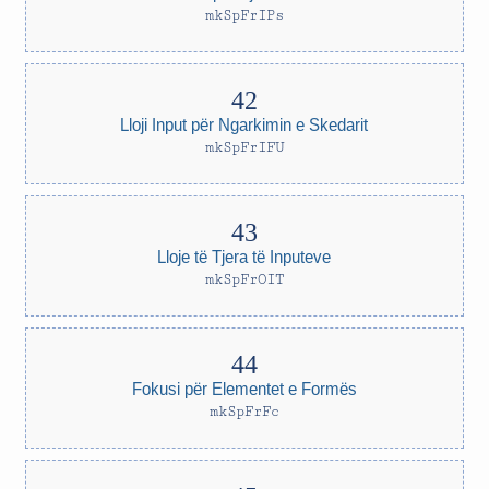
mkSpFrIPs
Lloji Input për Ngarkimin e Skedarit
mkSpFrIFU
Lloje të Tjera të Inputeve
mkSpFrOIT
Fokusi për Elementet e Formës
mkSpFrFc