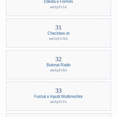
Etiketa e Formës
mkSpFrLb
Checkbox-et
mkSpFrChb
Butonat Radio
mkSpFrRd
Fushat e Inputit Multirreshtor
mkSpFrTx