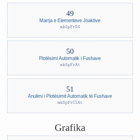
Marrja e Elementeve Joaktive
mkSpFrDS
Plotësimi Automatik i Fushave
mkSpFrAt
Anulimi i Plotësimit Automatik të Fushave
mkSpFrClAt
Grafika