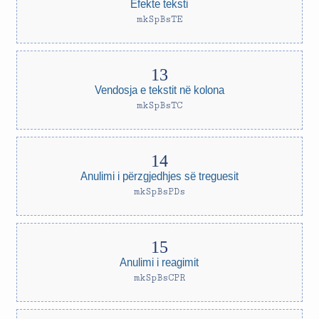
Efekte teksti
mkSpBsTE
Vendosja e tekstit në kolona
mkSpBsTC
Anulimi i përzgjedhjes së treguesit
mkSpBsPDs
Anulimi i reagimit
mkSpBsCPR