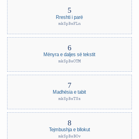
Rreshti i parë
mkSpBsFLn
Mënyra e daljes së tekstit
mkSpBsOTM
Madhësia e tabit
mkSpBsTSz
Tejmbushja e bllokut
mkSpBsBOv