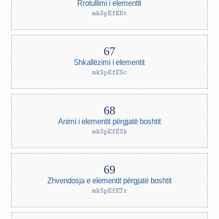
Rrotullimi i elementit
mkSpEfERt
Shkallëzimi i elementit
mkSpEfESc
Animi i elementit përgjatë boshtit
mkSpEfESk
Zhvendosja e elementit përgjatë boshtit
mkSpEfETr