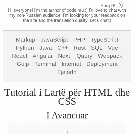
Shqip
▼
Hi everyone! I'm the author of code.mu :)
I'd love to chat with
my non-Russian audience. I'm looking for your feedback on
the site and the translation quality. Let's chat:)
Markup
JavaScript
PHP
TypeScript
Python
Java
C++
Rust
SQL
Vue
React
Angular
Next
jQuery
Webpack
Gulp
Terminal
Internet
Deployment
Fjalorth
Tutorial i Lartë për HTML dhe
CSS
I Avancuar