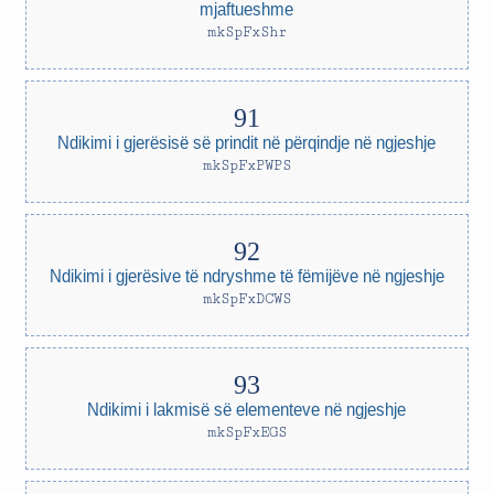
mjaftueshme
mkSpFxShr
Ndikimi i gjerësisë së prindit në përqindje në ngjeshje
mkSpFxPWPS
Ndikimi i gjerësive të ndryshme të fëmijëve në ngjeshje
mkSpFxDCWS
Ndikimi i lakmisë së elementeve në ngjeshje
mkSpFxEGS