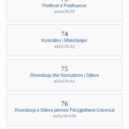
Prefikset e Prodhuesve
mkSpCBrVP
Kontrollimi i Mbështetjes
mkSpCBrSp
Rivendosja dhe Normalizimi i Stileve
mkSpCBrRs
Rivendosja e Stileve përmes Përzgjedhësit Universal
mkSpCBrUSR