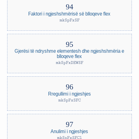
Faktori i ngjeshshmërisë së blloqeve flex
mkSpFxSF
Gjerësi të ndryshme elementesh dhe ngjeshshmëria e
blloqeve flex
mkSpFxDEWSF
Rregullimi i ngjeshjes
mkSpFxSFC
Anulimi i ngjeshjes
mkSpFxSFCl