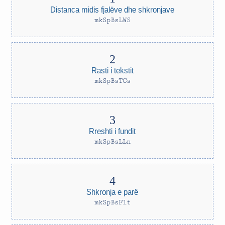
Distanca midis fjalëve dhe shkronjave
mkSpBsLWS
Rasti i tekstit
mkSpBsTCs
Rreshti i fundit
mkSpBsLLn
Shkronja e parë
mkSpBsFlt