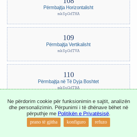
Përmbajtja Horizontalisht
mkSpGdTHA
Përmbajtja Vertikalisht
mkSpGdTVA
Përmbajtja në Të Dyja Boshtet
mkSpGdTBA
Ne përdorim cookie për funksionimin e sajtit, analizën
dhe personalizimin. Përpunimi i të dhënave bëhet në
përputhje me
Politikën e Privatësisë
.
Qelizat Horizontalisht
↑
prano të gjitha
konfiguro
refuzo
mkSpGdCHA