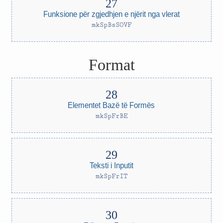
Funksione për zgjedhjen e njërit nga vlerat
mkSpBsSOVF
Format
Elementet Bazë të Formës
mkSpFrBE
Teksti i Inputit
mkSpFrIT