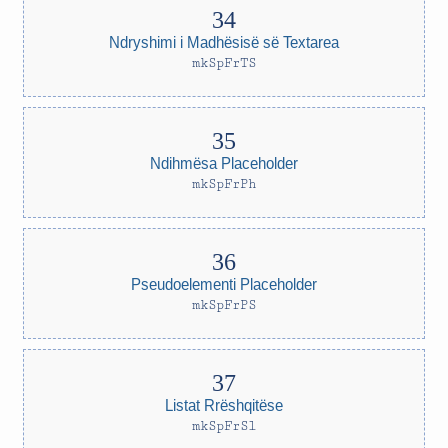
Ndryshimi i Madhësisë së Textarea
mkSpFrTS
Ndihmësa Placeholder
mkSpFrPh
Pseudoelementi Placeholder
mkSpFrPS
Listat Rrëshqitëse
mkSpFrSl