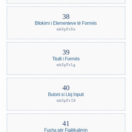
Bllokimi i Elementeve të Formës
mkSpFrDs
Titulli i Formës
mkSpFrLg
Butoni si Lloj Inputi
mkSpFrIB
Fusha për Fjalëkalimin