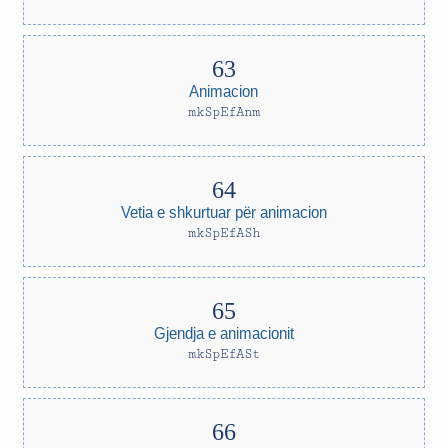
Animacion
mkSpEfAnm
Vetia e shkurtuar për animacion
mkSpEfASh
Gjendja e animacionit
mkSpEfASt