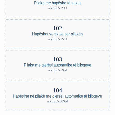
Pllaka me hapësira të sakta
mkSpFxTCG
Hapësirat vertikale për pllakën
mkSpFxTVG
Pllaka me gjerësi automatike të blloqeve
mkSpFxTAW
Hapësirat në pllakë me gjerësi automatike të blloqeve
mkSpFxGTAW