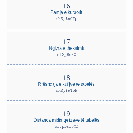
Pamja e kursorit
mkSpBsCTp
Ngjyra e theksimit
mkSpBsHC
Rrëshqitja e kufijve të tabelës
mkSpBsTbP
Distanca midis qelizave të tabelës
mkSpBsTbCD