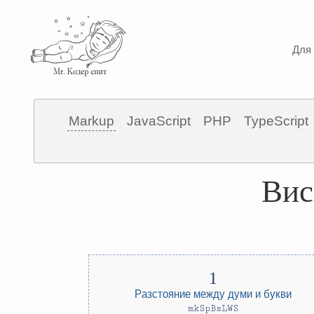
Для 
Markup
JavaScript
PHP
TypeScript
Вис
Разстояние между думи и букви
mkSpBsLWS