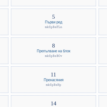
Първи ред
mkSpBsFLn
Препълване на блок
mkSpBsBOv
Пренасяния
mkSpBsHp