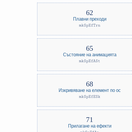
Плавни преходи
mkSpEfTrn
Състояние на анимацията
mkSpEfASt
Изкривяване на елемент по ос
mkSpEfESk
Прилагане на ефекти