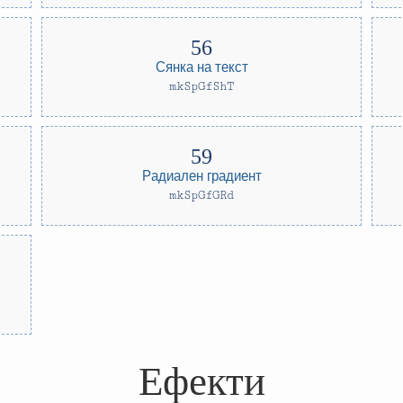
Сянка на текст
mkSpGfShT
Радиален градиент
mkSpGfGRd
Ефекти