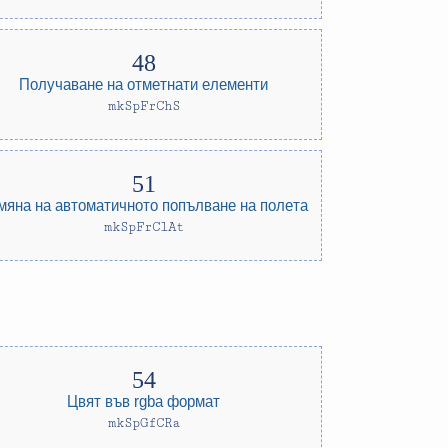
Получаване на отметнати елементи
mkSpFrChS
мяна на автоматичното попълване на полета
mkSpFrClAt
Цвят във rgba формат
mkSpGfCRa