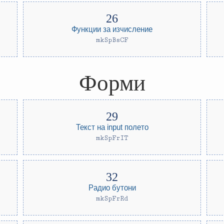
Функции за изчисление
mkSpBsCF
Форми
Текст на input полето
mkSpFrIT
Радио бутони
mkSpFrRd