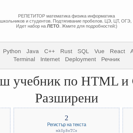
РЕПЕТИТОР математика физика информатика
школьников и студентов. Подтягивание пробелов. ЦЭ, ЦТ, ОГЭ,
Идет набор на
ЛЕТО
. Жмите для подробностей:)
Python
Java
C++
Rust
SQL
Vue
React
Terminal
Internet
Deployment
Речник
ш учебник по HTML и
Разширени
Регистър на текста
mkSpBsTCs