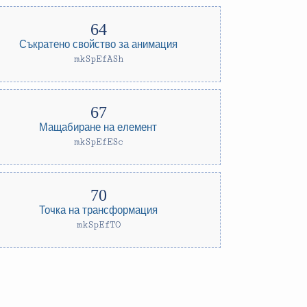
Съкратено свойство за анимация
mkSpEfASh
Мащабиране на елемент
mkSpEfESc
Точка на трансформация
mkSpEfTO