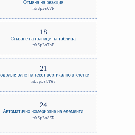
Отмяна на реакция
mkSpBsCPR
Сгъване на граници на таблица
mkSpBsTbP
одравняване на текст вертикално в клетки
mkSpBsCTAV
Автоматично номериране на елементи
mkSpBsAEN