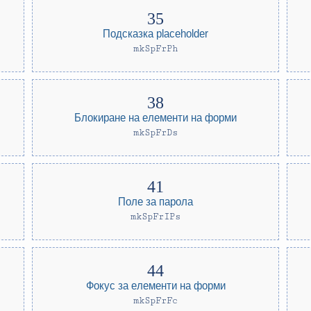
Подсказка placeholder
mkSpFrPh
Блокиране на елементи на форми
mkSpFrDs
Поле за парола
mkSpFrIPs
Фокус за елементи на форми
mkSpFrFc