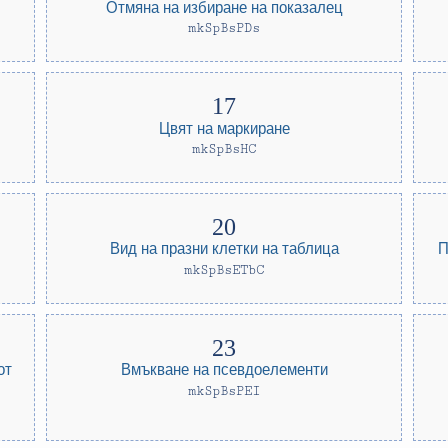
Отмяна на избиране на показалец
mkSpBsPDs
Цвят на маркиране
mkSpBsHC
Вид на празни клетки на таблица
П
mkSpBsETbC
от
Вмъкване на псевдоелементи
mkSpBsPEI