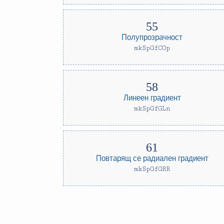
Полупрозрачност
mkSpGfCOp
Линеен градиент
mkSpGfGLn
Повтарящ се радиален градиент
mkSpGfGRR