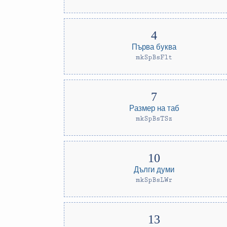
Първа буква
mkSpBsFlt
Размер на таб
mkSpBsTSz
Дълги думи
mkSpBsLWr