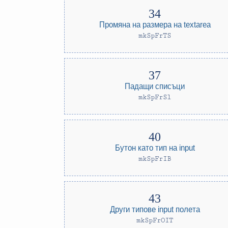
Промяна на размера на textarea
mkSpFrTS
Падащи списъци
mkSpFrSl
Бутон като тип на input
mkSpFrIB
Други типове input полета
mkSpFrOIT