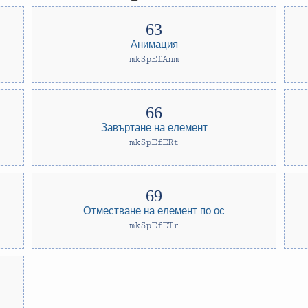
Анимация
mkSpEfAnm
Завъртане на елемент
mkSpEfERt
Отместване на елемент по ос
mkSpEfETr