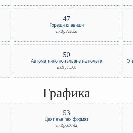
Горещи клавиши
mkSpFrHKs
Автоматично попълване на полета
От
mkSpFrAt
Графика
Цвят във hex формат
mkSpGfCHx