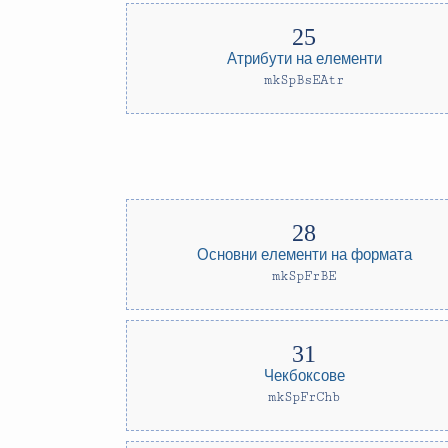
Атрибути на елементи
mkSpBsEAtr
Основни елементи на формата
mkSpFrBE
Чекбоксове
mkSpFrChb