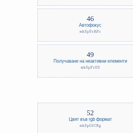
Автофокус
mkSpFrAFc
Получаване на неактивни елементи
mkSpFrDS
Цвят във rgb формат
mkSpGfCRg