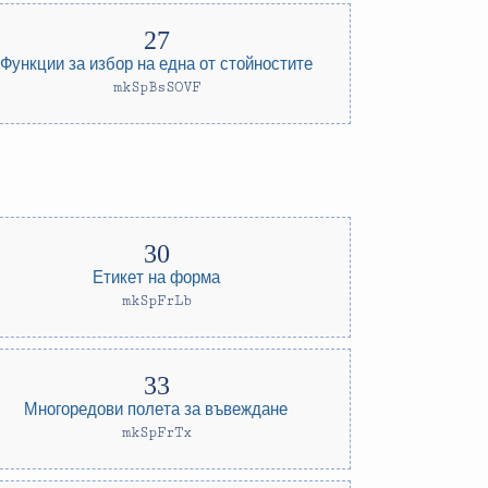
Функции за избор на една от стойностите
mkSpBsSOVF
Етикет на форма
mkSpFrLb
Многоредови полета за въвеждане
mkSpFrTx