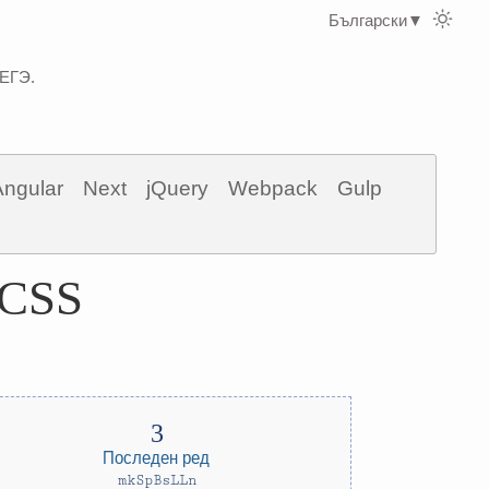
Български
▼
 ЕГЭ.
Angular
Next
jQuery
Webpack
Gulp
 CSS
Последен ред
mkSpBsLLn