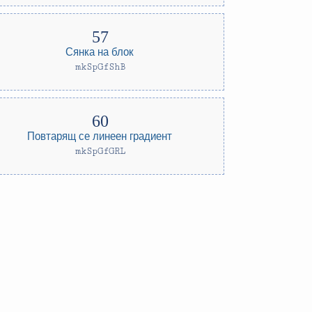
Сянка на блок
mkSpGfShB
Повтарящ се линеен градиент
mkSpGfGRL