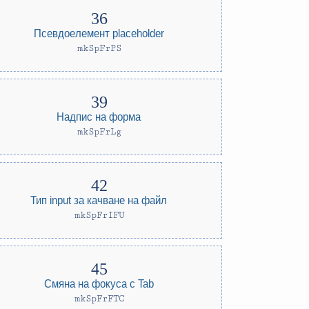
Псевдоелемент placeholder
mkSpFrPS
Надпис на форма
mkSpFrLg
Тип input за качване на файл
mkSpFrIFU
Смяна на фокуса с Tab
mkSpFrFTC