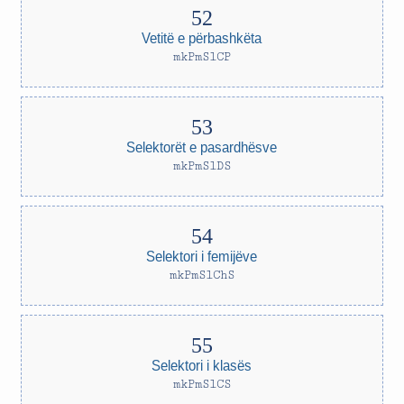
Vetitë e përbashkëta
mkPmSlCP
Selektorët e pasardhësve
mkPmSlDS
Selektori i femijëve
mkPmSlChS
Selektori i klasës
mkPmSlCS