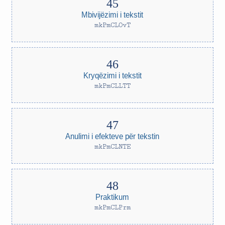
Mbivijëzimi i tekstit
mkPmCLOvT
Kryqëzimi i tekstit
mkPmCLLTT
Anulimi i efekteve për tekstin
mkPmCLNTE
Praktikum
mkPmCLPrm