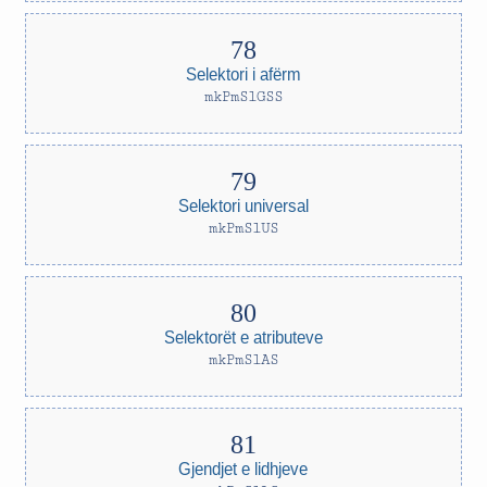
Selektori i afërm
mkPmSlGSS
Selektori universal
mkPmSlUS
Selektorët e atributeve
mkPmSlAS
Gjendjet e lidhjeve