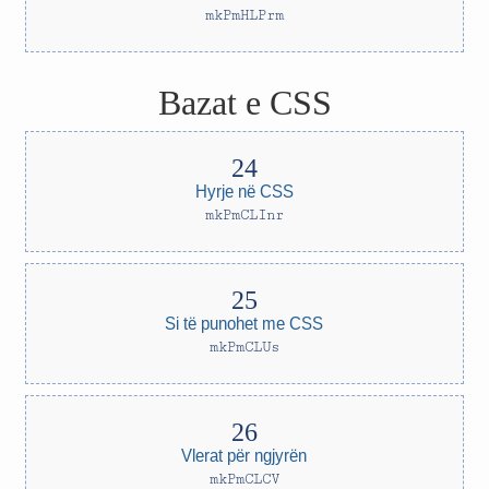
mkPmHLPrm
Bazat e CSS
Hyrje në CSS
mkPmCLInr
Si të punohet me CSS
mkPmCLUs
Vlerat për ngjyrën
mkPmCLCV