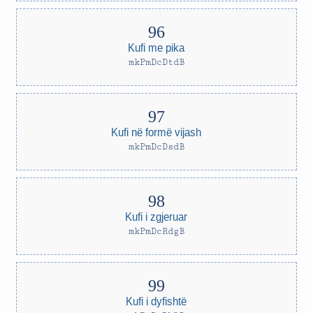
Kufi me pika
mkPmDcDtdB
Kufi në formë vijash
mkPmDcDsdB
Kufi i zgjeruar
mkPmDcRdgB
Kufi i dyfishtë