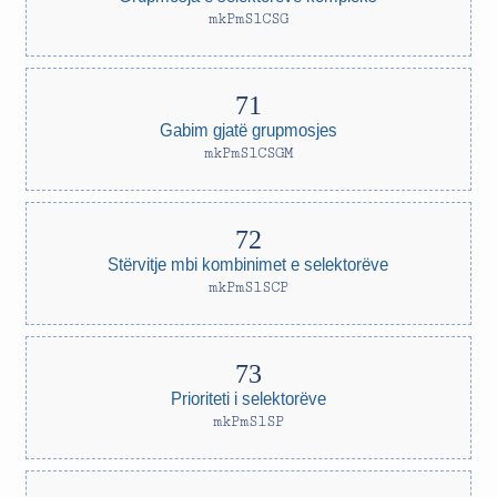
mkPmSlCSG
Gabim gjatë grupmosjes
mkPmSlCSGM
Stërvitje mbi kombinimet e selektorëve
mkPmSlSCP
Prioriteti i selektorëve
mkPmSlSP