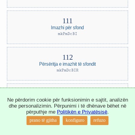
Imazhi për sfond
mkPmDcBI
Përsëritja e imazhit të sfondit
mkPmDcBIR
Ne përdorim cookie për funksionimin e sajtit, analizën
Veti të tjera për sfond
dhe personalizimin. Përpunimi i të dhënave bëhet në
mkPmDcBIP
përputhje me
Politikën e Privatësisë
.
↑
prano të gjitha
konfiguro
refuzo