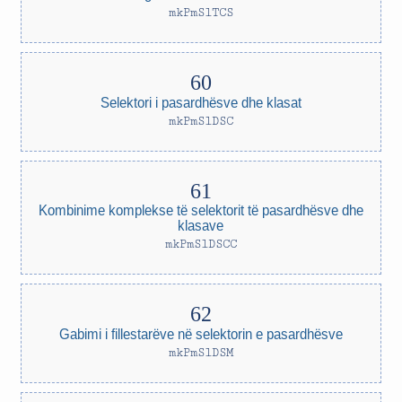
mkPmSlTCS
Selektori i pasardhësve dhe klasat
mkPmSlDSC
Kombinime komplekse të selektorit të pasardhësve dhe
klasave
mkPmSlDSCC
Gabimi i fillestarëve në selektorin e pasardhësve
mkPmSlDSM