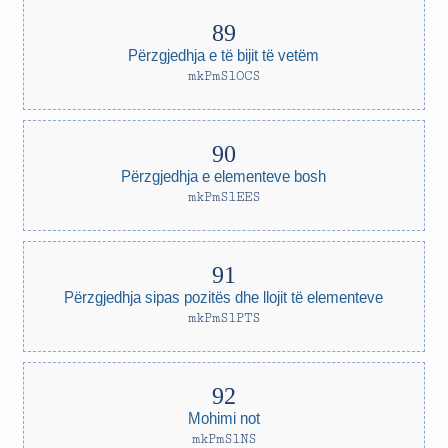
Përzgjedhja e të bijit të vetëm
mkPmSlOCS
Përzgjedhja e elementeve bosh
mkPmSlEES
Përzgjedhja sipas pozitës dhe llojit të elementeve
mkPmSlPTS
Mohimi not
mkPmSlNS