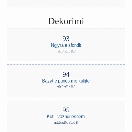
Dekorimi
Ngjyra e sfondit
mkPmDcBF
Bazat e punës me kufijtë
mkPmDcBS
Kufi i vazhdueshëm
mkPmDcSldB