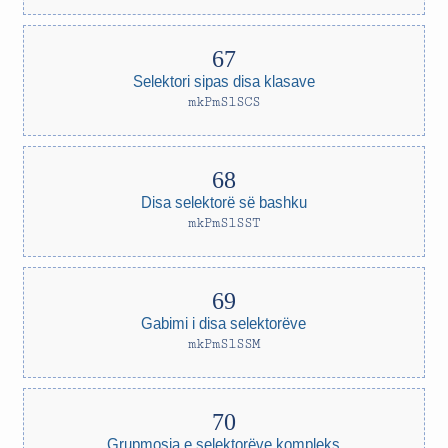
Selektori sipas disa klasave
mkPmSlSCS
Disa selektorë së bashku
mkPmSlSST
Gabimi i disa selektorëve
mkPmSlSSM
Grupmosja e selektorëve kompleks