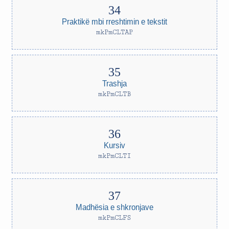
Praktikë mbi rreshtimin e tekstit
mkPmCLTAP
Trashja
mkPmCLTB
Kursiv
mkPmCLTI
Madhësia e shkronjave
mkPmCLFS