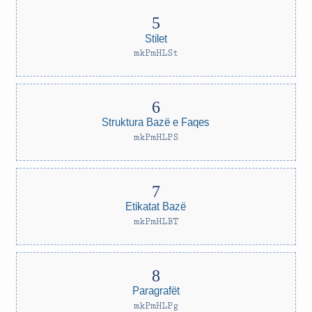
Stilet
mkPmHLSt
Struktura Bazë e Faqes
mkPmHLPS
Etikatat Bazë
mkPmHLBT
Paragrafët
mkPmHLPg