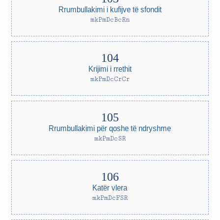
Rrumbullakimi i kufijve të sfondit
mkPmDcBcRn
Krijimi i rrethit
mkPmDcCrCr
Rrumbullakimi për qoshe të ndryshme
mkPmDcSR
Katër vlera
mkPmDcFSR