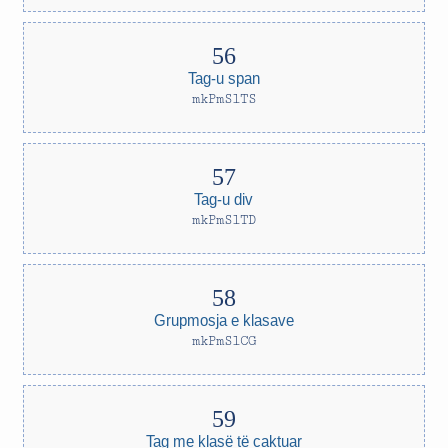
Tag-u span
mkPmSlTS
Tag-u div
mkPmSlTD
Grupmosja e klasave
mkPmSlCG
Tag me klasë të caktuar