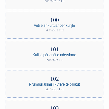
mkPmDcDblB
Veti e shkurtuar për kufijtë
mkPmDcBShP
Kufijtë për anët e ndryshme
mkPmDcSB
Rrumbullakimi i kufijve të bllokut
mkPmDcBlRn