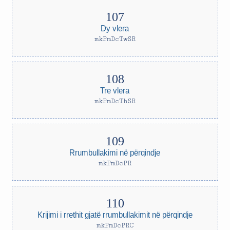
Dy vlera
mkPmDcTwSR
Tre vlera
mkPmDcThSR
Rrumbullakimi në përqindje
mkPmDcPR
Krijimi i rrethit gjatë rrumbullakimit në përqindje
mkPmDcPRC