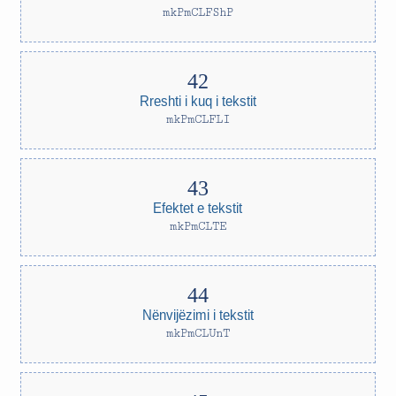
mkPmCLFShP
Rreshti i kuq i tekstit
mkPmCLFLI
Efektet e tekstit
mkPmCLTE
Nënvijëzimi i tekstit
mkPmCLUnT