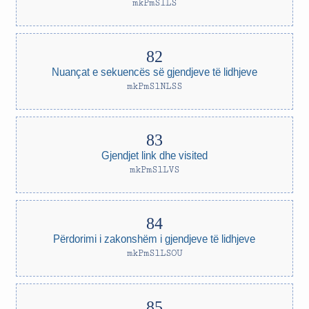
mkPmSlLS
Nuançat e sekuencës së gjendjeve të lidhjeve
mkPmSlNLSS
Gjendjet link dhe visited
mkPmSlLVS
Përdorimi i zakonshëm i gjendjeve të lidhjeve
mkPmSlLSOU