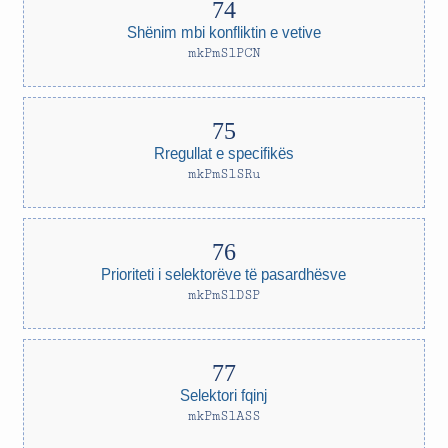
Shënim mbi konfliktin e vetive
mkPmSlPCN
Rregullat e specifikës
mkPmSlSRu
Prioriteti i selektorëve të pasardhësve
mkPmSlDSP
Selektori fqinj
mkPmSlASS