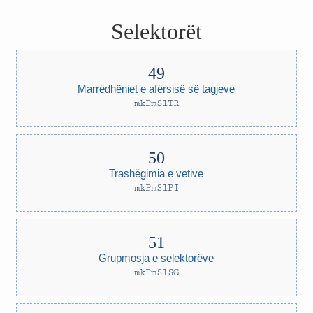
Selektorët
Marrëdhëniet e afërsisë së tagjeve
mkPmSlTR
Trashëgimia e vetive
mkPmSlPI
Grupmosja e selektorëve
mkPmSlSG