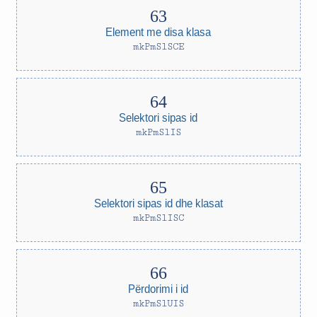
Element me disa klasa
mkPmSlSCE
Selektori sipas id
mkPmSlIS
Selektori sipas id dhe klasat
mkPmSlISC
Përdorimi i id
mkPmSlUIS