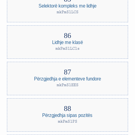
Selektorë kompleks me lidhje
mkPmSlLCS
Lidhje me klasë
mkPmSlLCls
Përzgjedhja e elementeve fundore
mkPmSlEES
Përzgjedhja sipas pozitës
mkPmSlPS