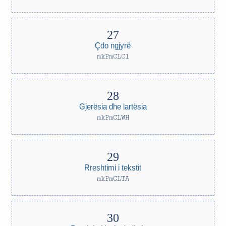
Çdo ngjyrë
mkPmCLCl
Gjerësia dhe lartësia
mkPmCLWH
Rreshtimi i tekstit
mkPmCLTA