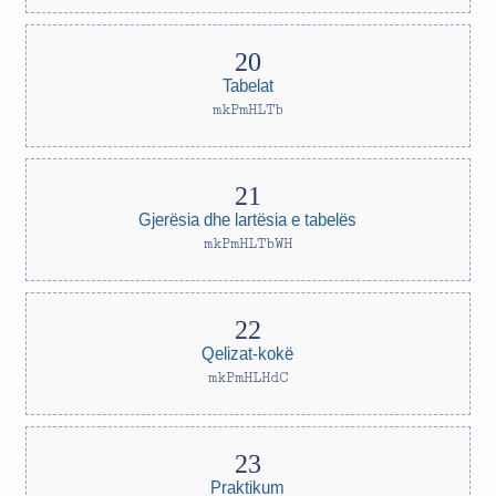
Tabelat
mkPmHLTb
Gjerësia dhe lartësia e tabelës
mkPmHLTbWH
Qelizat-kokë
mkPmHLHdC
Praktikum