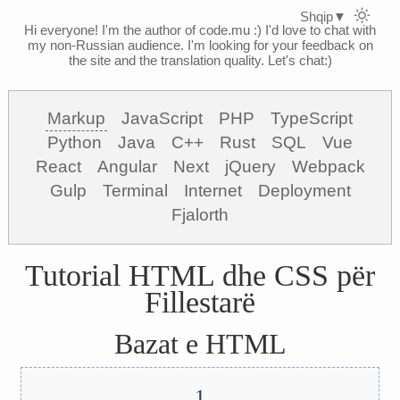
Shqip
▼
Hi everyone! I'm the author of code.mu :)
I'd love to chat with
my non-Russian audience. I'm looking for your feedback on
the site and the translation quality. Let's chat:)
Markup
JavaScript
PHP
TypeScript
Python
Java
C++
Rust
SQL
Vue
React
Angular
Next
jQuery
Webpack
Gulp
Terminal
Internet
Deployment
Fjalorth
Tutorial HTML dhe CSS për
Fillestarë
Bazat e HTML