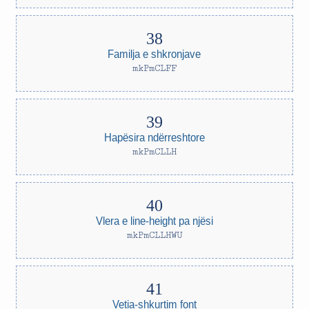
Familja e shkronjave
mkPmCLFF
Hapësira ndërreshtore
mkPmCLLH
Vlera e line-height pa njësi
mkPmCLLHWU
Vetia-shkurtim font