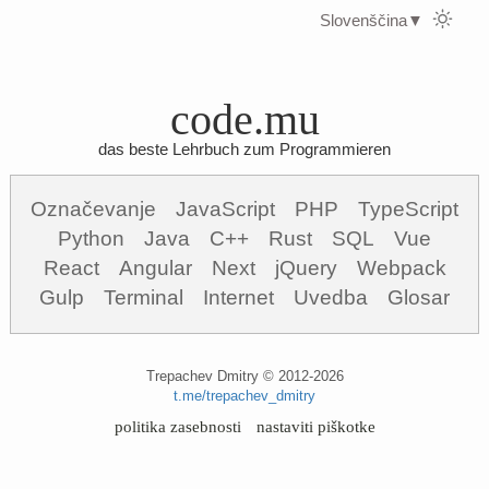
Slovenščina
▼
code.mu
das beste Lehrbuch zum Programmieren
Označevanje
JavaScript
PHP
TypeScript
Python
Java
C++
Rust
SQL
Vue
React
Angular
Next
jQuery
Webpack
Gulp
Terminal
Internet
Uvedba
Glosar
Trepachev Dmitry © 2012-2026
t.me/trepachev_dmitry
politika zasebnosti
nastaviti piškotke