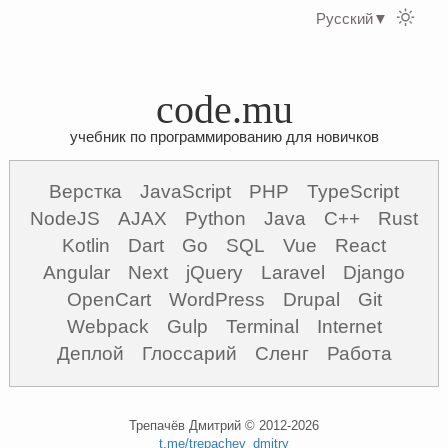
Русский
▼
code.mu
учебник по программированию для новичков
Верстка
JavaScript
PHP
TypeScript
NodeJS
AJAX
Python
Java
C++
Rust
Kotlin
Dart
Go
SQL
Vue
React
Angular
Next
jQuery
Laravel
Django
OpenCart
WordPress
Drupal
Git
Webpack
Gulp
Terminal
Internet
Деплой
Глоссарий
Сленг
Работа
Трепачёв Дмитрий © 2012-2026
t.me/trepachev_dmitry