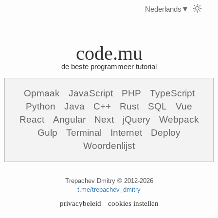
Nederlands
▼
code.mu
de beste programmeer tutorial
Opmaak
JavaScript
PHP
TypeScript
Python
Java
C++
Rust
SQL
Vue
React
Angular
Next
jQuery
Webpack
Gulp
Terminal
Internet
Deploy
Woordenlijst
Trepachev Dmitry © 2012-2026
t.me/trepachev_dmitry
privacybeleid
cookies instellen