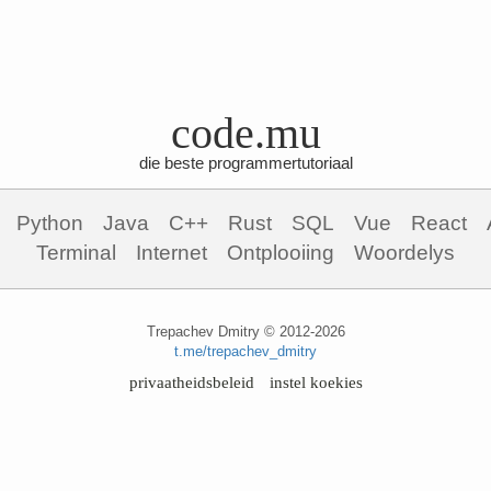
code.mu
die beste programmertutoriaal
Python
Java
C++
Rust
SQL
Vue
React
Terminal
Internet
Ontplooiing
Woordelys
Trepachev Dmitry © 2012-2026
t.me/trepachev_dmitry
privaatheidsbeleid
instel koekies