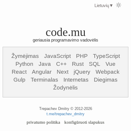
Lietuvių
▼
code.mu
geriausia programavimo vadovėlis
Žymėjimas
JavaScript
PHP
TypeScript
Python
Java
C++
Rust
SQL
Vue
React
Angular
Next
jQuery
Webpack
Gulp
Terminalas
Internetas
Diegimas
Žodynėlis
Trepachev Dmitry © 2012-2026
t.me/trepachev_dmitry
privatumo politika
konfigūruoti slapukus