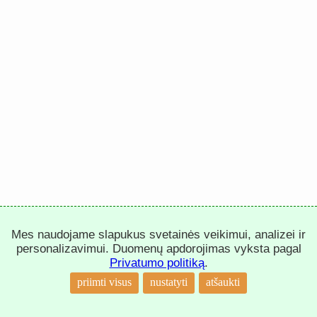
Mes naudojame slapukus svetainės veikimui, analizei ir
personalizavimui. Duomenų apdorojimas vyksta pagal
Privatumo politiką
.
priimti visus
nustatyti
atšaukti